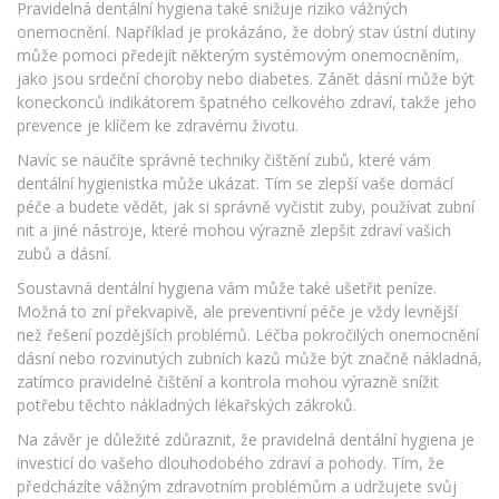
Pravidelná dentální hygiena také snižuje riziko vážných
onemocnění. Například je prokázáno, že dobrý stav ústní dutiny
může pomoci předejít některým systémovým onemocněním,
jako jsou srdeční choroby nebo diabetes. Zánět dásní může být
koneckonců indikátorem špatného celkového zdraví, takže jeho
prevence je klíčem ke zdravému životu.
Navíc se naučíte správné techniky čištění zubů, které vám
dentální hygienistka může ukázat. Tím se zlepší vaše domácí
péče a budete vědět, jak si správně vyčistit zuby, používat zubní
nit a jiné nástroje, které mohou výrazně zlepšit zdraví vašich
zubů a dásní.
Soustavná dentální hygiena vám může také ušetřit peníze.
Možná to zní překvapivě, ale preventivní péče je vždy levnější
než řešení pozdějších problémů. Léčba pokročilých onemocnění
dásní nebo rozvinutých zubních kazů může být značně nákladná,
zatímco pravidelné čištění a kontrola mohou výrazně snížit
potřebu těchto nákladných lékařských zákroků.
Na závěr je důležité zdůraznit, že pravidelná dentální hygiena je
investicí do vašeho dlouhodobého zdraví a pohody. Tím, že
předcházíte vážným zdravotním problémům a udržujete svůj