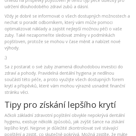
ohledu na příspěvky pojišťoven je tento typ péče důležitý pro
udržení dlouhodobého zdraví zubů a dásní.
Vždy je dobré se informovat o všech dostupných možnostech a
nechat si poradit odborníkem, který vám může pomoci
optimalizovat náklady a zajistit nejlepší možnou péči o vaše
zuby. Také nezapomeňte sledovat změny v podmínkách
pojišťoven, protože se mohou v čase měnit a nabízet nové
výhody.
;}
Sa z postarat o své zuby znamená dlouhodobou investici do
zdraví a pohody. Pravidelná dentální hygiena je nedílnou
součástí této péče, a proto využijte všech dostupných forem
krytí a příspěvků, které vám mohou výrazně usnadnit finanční
stránku věci.
Tipy pro získání lepšího krytí
Ačkoli základní zdravotní pojištění obvykle nepokrývá dentální
hygienu, existuje několik způsobů, jak zvýšit šance na získání
lepšího krytí. Nejprve je důležité zkontrolovat své stávající
pojištění a zjistit, co skutečně pokrývá. Možná zjistíte, že máte