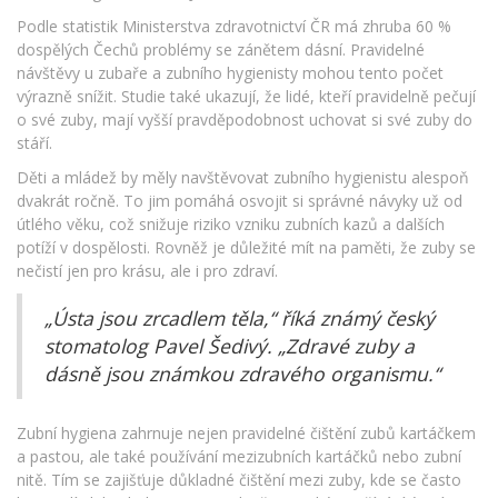
Podle statistik Ministerstva zdravotnictví ČR má zhruba 60 %
dospělých Čechů problémy se zánětem dásní. Pravidelné
návštěvy u zubaře a zubního hygienisty mohou tento počet
výrazně snížit. Studie také ukazují, že lidé, kteří pravidelně pečují
o své zuby, mají vyšší pravděpodobnost uchovat si své zuby do
stáří.
Děti a mládež by měly navštěvovat zubního hygienistu alespoň
dvakrát ročně. To jim pomáhá osvojit si správné návyky už od
útlého věku, což snižuje riziko vzniku zubních kazů a dalších
potíží v dospělosti. Rovněž je důležité mít na paměti, že zuby se
nečistí jen pro krásu, ale i pro zdraví.
„Ústa jsou zrcadlem těla,“ říká známý český
stomatolog Pavel Šedivý. „Zdravé zuby a
dásně jsou známkou zdravého organismu.“
Zubní hygiena zahrnuje nejen pravidelné čištění zubů kartáčkem
a pastou, ale také používání mezizubních kartáčků nebo zubní
nitě. Tím se zajišťuje důkladné čištění mezi zuby, kde se často