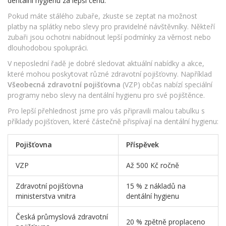
dentální hygienu za lepší cenu.
Pokud máte stálého zubaře, zkuste se zeptat na možnost
platby na splátky nebo slevy pro pravidelné návštěvníky. Někteří
zubaři jsou ochotni nabídnout lepší podmínky za věrnost nebo
dlouhodobou spolupráci.
V neposlední řadě je dobré sledovat aktuální nabídky a akce,
které mohou poskytovat různé zdravotní pojišťovny. Například
Všeobecná zdravotní pojišťovna
(VZP) občas nabízí speciální
programy nebo slevy na dentální hygienu pro své pojištěnce.
Pro lepší přehlednost jsme pro vás připravili malou tabulku s
příklady pojišťoven, které částečně přispívají na dentální hygienu:
Pojišťovna
Příspěvek
VZP
Až 500 Kč ročně
Zdravotní pojišťovna
15 % z nákladů na
ministerstva vnitra
dentální hygienu
Česká průmyslová zdravotní
20 % zpětně proplaceno