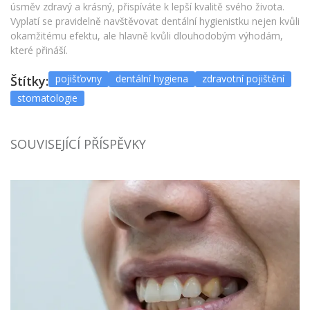
úsměv zdravý a krásný, přispíváte k lepší kvalitě svého života.
Vyplatí se pravidelně navštěvovat dentální hygienistku nejen kvůli
okamžitému efektu, ale hlavně kvůli dlouhodobým výhodám,
které přináší.
pojišťovny
dentální hygiena
zdravotní pojištění
Štítky:
stomatologie
SOUVISEJÍCÍ PŘÍSPĚVKY