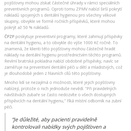
pojišťovny mohou získat částečné úhrady v rámci speciálních
preventivních programů. Oproti tomu ZPMV nabízí širší pokrytí
nákladů spojených s dentální hygienou pro všechny věkové
skupiny, obvykle ve formě ročních příspěvků, které mohou
pokrýt až 50 % nákladů.
ČPZP
poskytuje preventivní programy, které zahrnují příspěvky
na dentální hygienu, a to obvykle do výše 1000 Kč ročně. To
znamená, že klienti této pojišťovny mohou částečně hradit
náklady na dentální hygienu prostřednictvím těchto programů.
Revírní bratrská pokladna nabízí obdobné příspěvky, navíc se
zaměřuje na preventivní dentální péči u dětí a mladistvých, což
je dlouhodobě jeden z hlavních cílů této pojišťovny.
Mnoho lidí se nezajímá o možnosti, které jejich pojišťovny
nabízejí, protože o nich jednoduše nevědí. “Při pravidelných
návštěvách zubaře se často nedozvíte o všech dostupných
příspěvcích na dentální hygienu,” říká místní odborník na zubní
péči.
“Je důležité, aby pacienti pravidelně
kontrolovali nabídky svých pojišťoven a