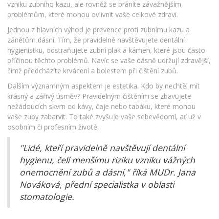
vzniku zubního kazu, ale rovněž se bráníte závažnějším
problémům, které mohou ovlivnit vaše celkové zdraví.
Jednou z hlavních výhod je prevence proti zubnímu kazu a
zánětům dásní. Tím, že pravidelně navštěvujete dentální
hygienistku, odstraňujete zubní plak a kámen, které jsou často
příčinou těchto problémů. Navíc se vaše dásně udržují zdravější,
čímž předcházíte krvácení a bolestem při čištění zubů.
Dalším významným aspektem je estetika. Kdo by nechtěl mít
krásný a zářivý úsměv? Pravidelným čištěním se zbavujete
nežádoucích skvrn od kávy, čaje nebo tabáku, které mohou
vaše zuby zabarvit. To také zvyšuje vaše sebevědomí, ať už v
osobním či profesním životě.
"Lidé, kteří pravidelně navštěvují dentální
hygienu, čelí menšímu riziku vzniku vážných
onemocnění zubů a dásní," říká MUDr. Jana
Nováková, přední specialistka v oblasti
stomatologie.