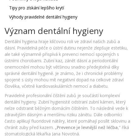
Tipy pro získání lepšího krytí
Výhody pravidelné dentální hygieny
Význam dentální hygieny
Dentální hygiena hraje klíčovou roli ve zdraví našich zubů a
dásní. Pravidelná péče o ústní dutinu nejenže zlepšuje estetiku,
ale také významně přispívá k prevenci nemocí spojených s
ústními chorobami. Zubní kaz, zánět dásní a periodontální
onemocnění mohou být většinou snadno předejitelná díky
správné dentální hygieně. Je známo, že i chronické problémy
spojené s ústy mohou mít negativní dopad na celkové zdraví
člověka, včetně kardiovaskulárních nemocí a diabetu.
Pravidelné profesionální čištění zubů je součástí komplexní
dentální hygieny. Zubní hygienisté odstraní zubní kámen, který
nelze odstranit běžným domácím čištěním. To následně vede k
zdravějším dásným a menšímu riziku zánětu. Dále odborníci
často aplikují fluoridové nátěry, které pomáhají posílit sklovinu a
chránit zuby před kazem. „
Prevence je levnější než léčba
,“ říká
stomatologická lékařka Jana Novotná.