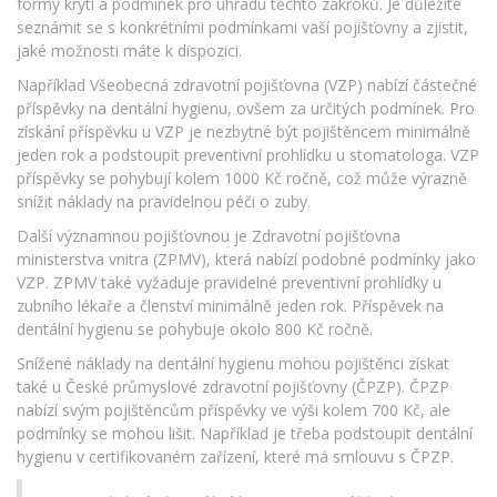
formy krytí a podmínek pro úhradu těchto zákroků. Je důležité
seznámit se s konkrétními podmínkami vaší pojišťovny a zjistit,
jaké možnosti máte k dispozici.
Například Všeobecná zdravotní pojišťovna (VZP) nabízí částečné
příspěvky na dentální hygienu, ovšem za určitých podmínek. Pro
získání příspěvku u VZP je nezbytné být pojištěncem minimálně
jeden rok a podstoupit preventivní prohlídku u stomatologa. VZP
příspěvky se pohybují kolem 1000 Kč ročně, což může výrazně
snížit náklady na pravidelnou péči o zuby.
Další významnou pojišťovnou je Zdravotní pojišťovna
ministerstva vnitra (ZPMV), která nabízí podobné podmínky jako
VZP. ZPMV také vyžaduje pravidelné preventivní prohlídky u
zubního lékaře a členství minimálně jeden rok. Příspěvek na
dentální hygienu se pohybuje okolo 800 Kč ročně.
Snížené náklady na dentální hygienu mohou pojištěnci získat
také u České průmyslové zdravotní pojišťovny (ČPZP). ČPZP
nabízí svým pojištěncům příspěvky ve výši kolem 700 Kč, ale
podmínky se mohou lišit. Například je třeba podstoupit dentální
hygienu v certifikovaném zařízení, které má smlouvu s ČPZP.