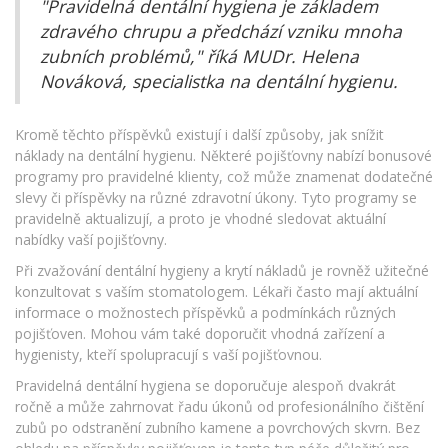
"Pravidelná dentální hygiena je základem
zdravého chrupu a předchází vzniku mnoha
zubních problémů," říká MUDr. Helena
Nováková, specialistka na dentální hygienu.
Kromě těchto příspěvků existují i další způsoby, jak snížit
náklady na dentální hygienu. Některé pojišťovny nabízí bonusové
programy pro pravidelné klienty, což může znamenat dodatečné
slevy či příspěvky na různé zdravotní úkony. Tyto programy se
pravidelně aktualizují, a proto je vhodné sledovat aktuální
nabídky vaší pojišťovny.
Při zvažování dentální hygieny a krytí nákladů je rovněž užitečné
konzultovat s vaším stomatologem. Lékaři často mají aktuální
informace o možnostech příspěvků a podmínkách různých
pojišťoven. Mohou vám také doporučit vhodná zařízení a
hygienisty, kteří spolupracují s vaší pojišťovnou.
Pravidelná dentální hygiena se doporučuje alespoň dvakrát
ročně a může zahrnovat řadu úkonů od profesionálního čištění
zubů po odstranění zubního kamene a povrchových skvrn. Bez