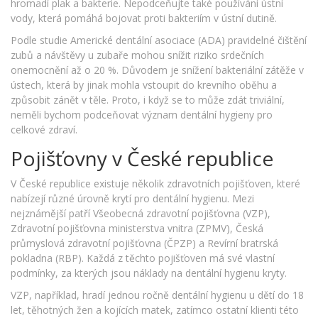
hromadí plak a bakterie. Nepodceňujte také používání ústní
vody, která pomáhá bojovat proti bakteriím v ústní dutině.
Podle studie Americké dentální asociace (ADA) pravidelné čištění
zubů a návštěvy u zubaře mohou snížit riziko srdečních
onemocnění až o 20 %. Důvodem je snížení bakteriální zátěže v
ústech, která by jinak mohla vstoupit do krevního oběhu a
způsobit zánět v těle. Proto, i když se to může zdát triviální,
neměli bychom podceňovat význam dentální hygieny pro
celkové zdraví.
Pojišťovny v České republice
V České republice existuje několik zdravotních pojišťoven, které
nabízejí různé úrovně krytí pro dentální hygienu. Mezi
nejznámější patří Všeobecná zdravotní pojišťovna (VZP),
Zdravotní pojišťovna ministerstva vnitra (ZPMV), Česká
průmyslová zdravotní pojišťovna (ČPZP) a Revírní bratrská
pokladna (RBP). Každá z těchto pojišťoven má své vlastní
podmínky, za kterých jsou náklady na dentální hygienu kryty.
VZP, například, hradí jednou ročně dentální hygienu u dětí do 18
let, těhotných žen a kojících matek, zatímco ostatní klienti této