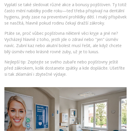
Vyplatí se také sledovat různé akce a bonusy pojišťoven. Ty totiž
často mění nabídky podle roku—teď třeba přispívají na dentální
hygienu, jindy zase na preventivní prohlídky dětí. I malý příspěvek
se nasčítá, hlavně pokud rodinu čekají dražší zákroky.
Ptáte se, proč vůbec pojišťovna některé věci kryje a jiné ne?
Vycházejí hlavně z toho, jestli jde o zdraví nebo "jen" úsměv
navíc. Zubní kaz nebo akutní bolest musí řešit, ale když chcete
bílý úsměv nebo krásně rovné zuby, už je to luxus.
Nejlepší tip: Zeptejte se svého zubaře nebo pojišťovny ještě
před zákrokem, kolik dostanete zpátky a kde doplácíte. Ušetříte
si tak zklamání i zbytečné výdaje.