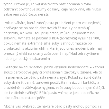
týdne. Pravda je, že většina těchto past pomáhá hlavně
odstranit povrchové skvrny od kávy, čaje nebo vína, ale hlubší
zabarvení zubů často neřeší.
Pokud váháte, která zubní pasta pro bělení je pro vás nejlepší,
podívejte se na obsah abrazivních částic. Ty odstraňují
nečistoty, ale když jsou příliš drsné, můžou poškodit zubní
sklovinu. Vyhněte se pastám s RDA (abrazivita) vyšší než 100,
pokud nemáte extrémně silné zuby. Sáhnout můžete po
produktech s aktivním uhlím, které jsou dnes moderní, ale mají
omezený efekt na skvrny způsobené například tetracyklinem
nebo genetickým zabarvením.
Skutečné bělení skladbou pasty většinou nedosáhnete – k tomu
slouží peroxidové gely či profesionální zákroky u zubaře. Ale to
neznamená, že bělící pasta nemá smysl. Pokud správně čistíte
zuby dvakrát denně, zároveň používáte mezizubní kartáčky a
pravidelně navštěvujete hygienu, vaše zuby budou nejen čistější,
ale i viditelně světlejší. Bělící pastu vnímejte jako doplněk, ne
jako náhradu ostatní péče.
Možná vás překvapí, že některé bělící pasty mohou pomoci i s