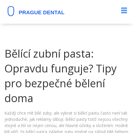
Bělící zubní pasta:
Opravdu funguje? Tipy
pro bezpečné bělení
doma
Každý chce mít bílé zuby, ale vybrat si bělící pastu často není tak
jednoduché, jak reklamy slibují. Bělící pasty totiž nejsou všechny
stejné a liší se nejen cenou, ale hlavně účinky a složením. Hodně
lidí věří, že bělící pasta zvládne zuby změnit na zářivě bílé během