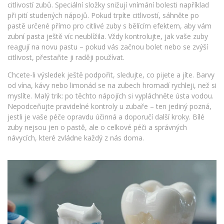
citlivostí zubů. Speciální složky snižují vnímání bolesti například
při pití studených nápojů. Pokud trpíte citlivostí, sáhněte po
pastě určené přímo pro citlivé zuby s bělícím efektem, aby vám
zubní pasta ještě víc neublížila. Vždy kontrolujte, jak vaše zuby
reagují na novu pastu – pokud vás začnou bolet nebo se zvýší
citlivost, přestaňte ji raději používat.
Chcete-li výsledek ještě podpořit, sledujte, co pijete a jíte. Barvy
od vína, kávy nebo limonád se na zubech hromadí rychleji, než si
myslíte. Malý trik: po těchto nápojích si vypláchněte ústa vodou.
Nepodceňujte pravidelné kontroly u zubaře – ten jediný pozná,
jestli je vaše péče opravdu účinná a doporučí další kroky. Bílé
zuby nejsou jen o pastě, ale o celkové péči a správných
návycích, které zvládne každý z nás doma.