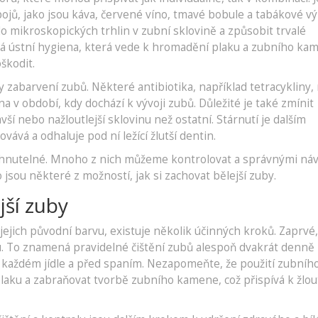
ojů, jako jsou káva, červené víno, tmavé bobule a tabákové v
 mikroskopických trhlin v zubní sklovině a způsobit trvalé
ná ústní hygiena, která vede k hromadění plaku a zubního ka
škodit.
ny zabarvení zubů. Některé antibiotika, například tetracykliny
 v období, kdy dochází k vývoji zubů. Důležité je také zmínit
vší nebo nažloutlejší sklovinu než ostatní. Stárnutí je dalším
ává a odhaluje pod ní ležící žlutší dentin.
vyhnutelné. Mnoho z nich můžeme kontrolovat a správnými náv
o jsou některé z možností, jak si zachovat bělejší zuby.
jší zuby
ejich původní barvu, existuje několik účinných kroků. Zaprvé,
enu. To znamená pravidelné čištění zubů alespoň dvakrát denně
o každém jídle a před spaním. Nezapomeňte, že použití zubního
laku a zabraňovat tvorbě zubního kamene, což přispívá k žlou