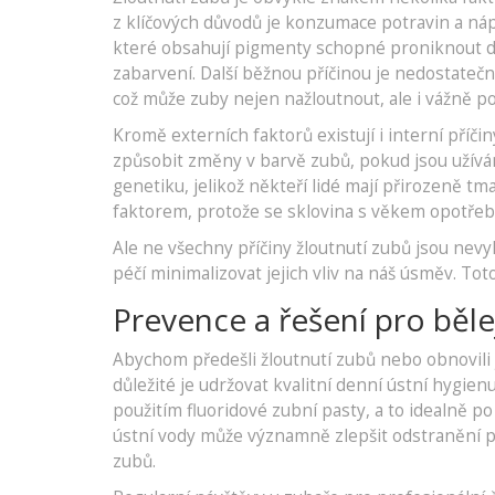
z klíčových důvodů je konzumace potravin a náp
které obsahují pigmenty schopné proniknout do
zabarvení. Další běžnou příčinou je nedostateč
což může zuby nejen nažloutnout, ale i vážně po
Kromě externích faktorů existují i interní příči
způsobit změny v barvě zubů, pokud jsou užívána
genetiku, jelikož někteří lidé mají přirozeně tma
faktorem, protože se sklovina s věkem opotřebov
Ale ne všechny příčiny žloutnutí zubů jsou ne
péčí minimalizovat jejich vliv na náš úsměv. Tot
Prevence a řešení pro běle
Abychom předešli žloutnutí zubů nebo obnovili j
důležité je udržovat kvalitní denní ústní hygi
použitím fluoridové zubní pasty, a to idealně p
ústní vody může významně zlepšit odstranění p
zubů.