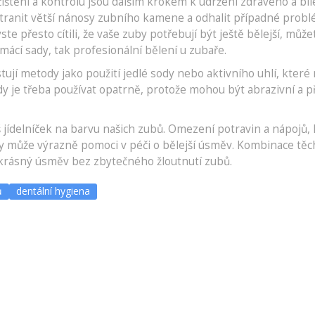
čištění a kontrolu jsou dalším krokem k udržení zdravého a bí
ranit větší nánosy zubního kamene a odhalit případné probl
 přesto cítili, že vaše zuby potřebují být ještě bělejší, může
mácí sady, tak profesionální bělení u zubaře.
xistují metody jako použití jedlé sody nebo aktivního uhlí, kter
 je třeba používat opatrně, protože mohou být abrazivní a pří
áš jídelníček na barvu našich zubů. Omezení potravin a nápojů,
dy může výrazně pomoci v péči o bělejší úsměv. Kombinace těc
krásný úsměv bez zbytečného žloutnutí zubů.
ů
dentální hygiena