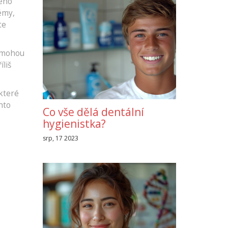
lého
émy,
te
é mohou
liš
 které
hto
Co vše dělá dentální
hygienistka?
srp, 17 2023