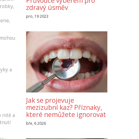
Průvodce výběrem pro
ýrobky,
zdravý úsměv
pro, 19 2023
mene,
, mohou
yky a
Jak se projevuje
mezizubní kaz? Příznaky,
které nemůžete ignorovat
 nitě a
tnutí
bře, 6 2026