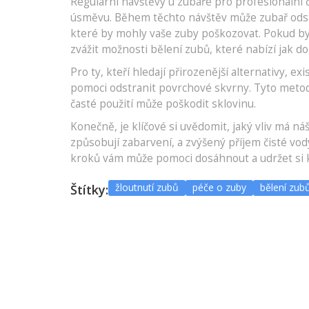
Regularní návštěvy u zubaře pro profesionální 
úsměvu. Během těchto návštěv může zubař odst
které by mohly vaše zuby poškozovat. Pokud byste
zvážit možnosti bělení zubů, které nabízí jak do
Pro ty, kteří hledají přirozenější alternativy, e
pomoci odstranit povrchové skvrny. Tyto metody
časté použití může poškodit sklovinu.
Konečně, je klíčové si uvědomit, jaký vliv má n
způsobují zabarvení, a zvýšený příjem čisté vo
kroků vám může pomoci dosáhnout a udržet si 
žloutnutí zubů
péče o zuby
bělení zub
Štítky: