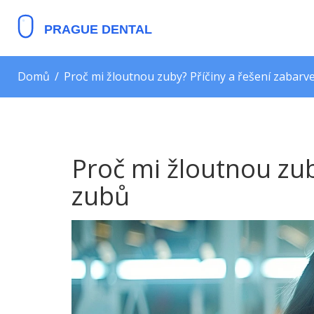
Domů
Proč mi žloutnou zuby? Příčiny a řešení zabarv
Proč mi žloutnou zub
zubů