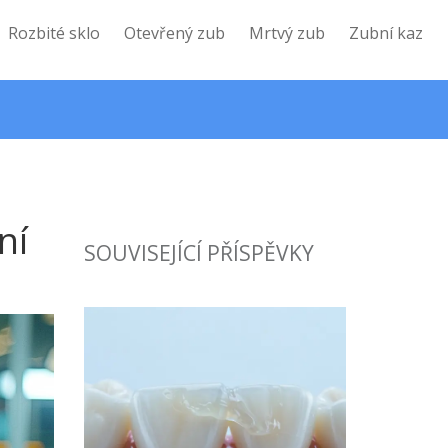
Rozbité sklo
Otevřený zub
Mrtvý zub
Zubní kaz
ní
SOUVISEJÍCÍ PŘÍSPĚVKY