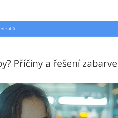
ení zubů
y? Příčiny a řešení zabarve