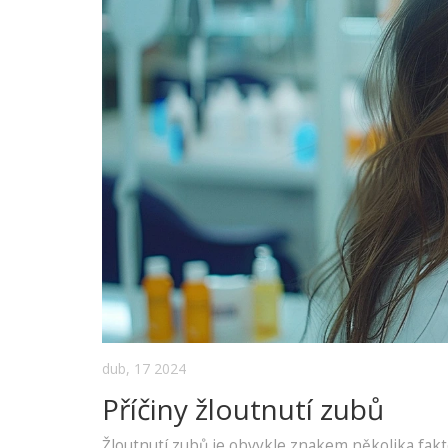
dub, 17 2024
Příčiny žloutnutí zubů
Žloutnutí zubů je obvykle znakem několika fakto