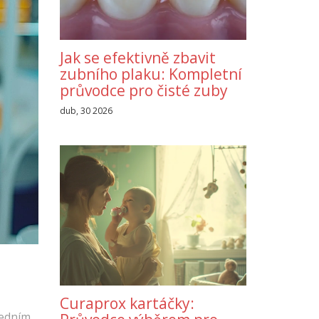
Jak se efektivně zbavit
zubního plaku: Kompletní
průvodce pro čisté zuby
dub, 30 2026
Curaprox kartáčky:
Jedním