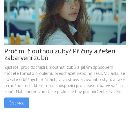
Proč mi žloutnou zuby? Příčiny a řešení
zabarvení zubů
Zjistěte, proč dochází k žloutnutí zubů a jakým způsobem
můžete tomuto problému předcházet nebo ho řešit. V článku se
dozvíte o běžných příčinách, vlivu stravy a životního stylu, a také
o možnostech, které máte k dispozici pro zlepšení barvy vašich
zubů. Nabídneme vám také praktické tipy pro udržení zdravého
úsměvu.
Číst více