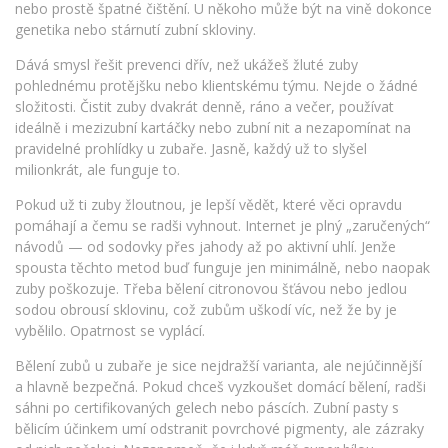
nebo prostě špatné čištění. U někoho může být na vině dokonce
genetika nebo stárnutí zubní skloviny.
Dává smysl řešit prevenci dřív, než ukážeš žluté zuby
pohlednému protějšku nebo klientskému týmu. Nejde o žádné
složitosti. Čistit zuby dvakrát denně, ráno a večer, používat
ideálně i mezizubní kartáčky nebo zubní nit a nezapomínat na
pravidelné prohlídky u zubaře. Jasně, každý už to slyšel
milionkrát, ale funguje to.
Pokud už ti zuby žloutnou, je lepší vědět, které věci opravdu
pomáhají a čemu se radši vyhnout. Internet je plný „zaručených“
návodů — od sodovky přes jahody až po aktivní uhlí. Jenže
spousta těchto metod buď funguje jen minimálně, nebo naopak
zuby poškozuje. Třeba bělení citronovou šťávou nebo jedlou
sodou obrousí sklovinu, což zubům uškodí víc, než že by je
vybělilo. Opatrnost se vyplácí.
Bělení zubů u zubaře je sice nejdražší varianta, ale nejúčinnější
a hlavně bezpečná. Pokud chceš vyzkoušet domácí bělení, radši
sáhni po certifikovaných gelech nebo páscích. Zubní pasty s
bělicím účinkem umí odstranit povrchové pigmenty, ale zázraky