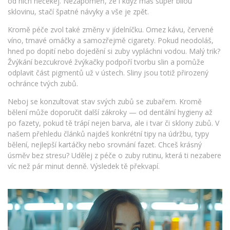
od nich nečekej. Nezapomeň, že i když máš super bílou
sklovinu, stačí špatné návyky a vše je zpět.
Kromě péče zvol také změny v jídelníčku. Omez kávu, červené
víno, tmavé omáčky a samozřejmě cigarety. Pokud neodoláš,
hned po dopití nebo dojedění si zuby vypláchni vodou. Malý trik?
Žvýkání bezcukrové žvýkačky podpoří tvorbu slin a pomůže
odplavit část pigmentů už v ústech. Sliny jsou totiž přirozený
ochránce tvých zubů.
Neboj se konzultovat stav svých zubů se zubařem. Kromě
bělení může doporučit další zákroky — od dentální hygieny až
po fazety, pokud tě trápí nejen barva, ale i tvar či sklony zubů. V
našem přehledu článků najdeš konkrétní tipy na údržbu, typy
bělení, nejlepší kartáčky nebo srovnání fazet. Chceš krásný
úsměv bez stresu? Udělej z péče o zuby rutinu, která ti nezabere
víc než pár minut denně. Výsledek tě překvapí.