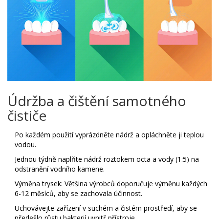
Údržba a čištění samotného
čističe
Po každém použití vyprázdněte nádrž a opláchněte ji teplou
vodou.
Jednou týdně naplňte nádrž roztokem octa a vody (1:5) na
odstranění vodního kamene.
Výměna trysek: Většina výrobců doporučuje výměnu každých
6‑12 měsíců, aby se zachovala účinnost.
Uchovávejte zařízení v suchém a čistém prostředí, aby se
předešlo růstu bakterií uvnitř přístroje.