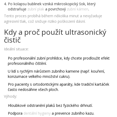
Po kolapsu bublinek vzniká mikroskopický šok, který
odstraňuje
zubní plak
a povrchový
zubní kámen
.
Tento proces probíhá během několika minut a nevyžaduje
agresivní tlak, což snižuje riziko poškození dásní.
Kdy a proč použít ultrasonický
čistič
Ideální situace:
Po profesionální zubní prohlídce, kdy chcete prodloužit efekt
profesionálního čištění.
U lidí s rychlým nárůstem zubního kamene (např. kouření,
konzumace velkého množství cukru).
Pro pacienty s ortodontickými aparáty, kde tradiční kartáček
často nedosáhne všech ploch.
Výhody:
Hloubkové odstranění plaků bez fyzického drhnutí.
Podpora
dentální hygieny
a prevence zubního kazu.