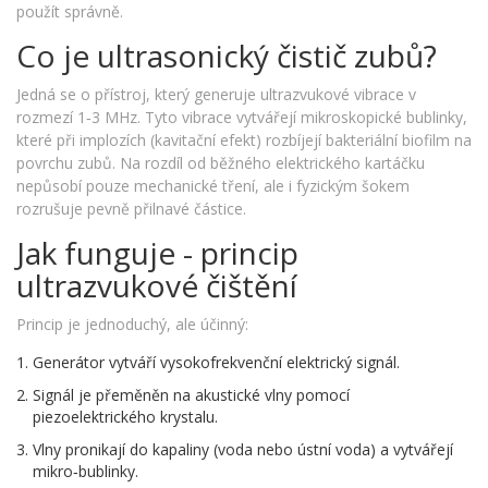
použít správně.
Co je ultrasonický čistič zubů?
Jedná se o přístroj, který generuje ultrazvukové vibrace v
rozmezí 1‑3 MHz. Tyto vibrace vytvářejí mikroskopické bublinky,
které při implozích (kavitační efekt) rozbíjejí bakteriální biofilm na
povrchu zubů. Na rozdíl od běžného elektrického kartáčku
nepůsobí pouze mechanické tření, ale i fyzickým šokem
rozrušuje pevně přilnavé částice.
Jak funguje - princip
ultrazvukové čištění
Princip je jednoduchý, ale účinný:
Generátor vytváří vysokofrekvenční elektrický signál.
Signál je přeměněn na akustické vlny pomocí
piezoelektrického krystalu.
Vlny pronikají do kapaliny (voda nebo ústní voda) a vytvářejí
mikro‑bublinky.