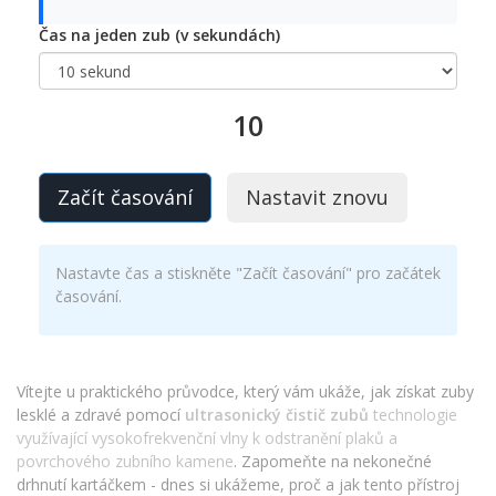
Čas na jeden zub (v sekundách)
10
Začít časování
Nastavit znovu
Nastavte čas a stiskněte "Začít časování" pro začátek
časování.
Vítejte u praktického průvodce, který vám ukáže, jak získat zuby
lesklé a zdravé pomocí
ultrasonický čistič zubů
technologie
využívající vysokofrekvenční vlny k odstranění plaků a
povrchového zubního kamene
. Zapomeňte na nekonečné
drhnutí kartáčkem - dnes si ukážeme, proč a jak tento přístroj