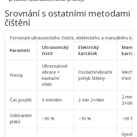
Srovnání s ostatními metodami
čištění
Porovnání ultrasonického čističe, elektrického a manuálního kar
Ultrasonický
Elektrický
Manuál
Parametr
čistič
kartáček
kartáč
Ultrazvukové
vibrace +
Oscilační/vibrační
Mechan
Princip
kavitační
pohyb štětiny
tření št
efekt
2 min
Čas použití
5 min/den
2 min 2×/den
2×/den
Odstranění
~90 %
~70 %
~50 %
plaků
Vysoký,