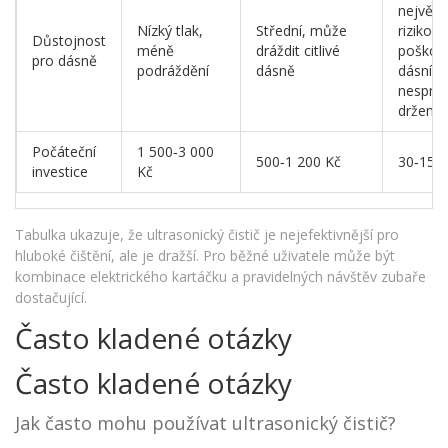
největší
Nízký tlak,
Střední, může
riziko
Důstojnost
méně
dráždit citlivé
poškoz
pro dásně
podráždění
dásně
dásní př
nesprá
držení
Počáteční
1 500‑3 000
500‑1 200 Kč
30‑150
investice
Kč
Tabulka ukazuje, že ultrasonický čistič je nejefektivnější pro
hluboké čištění, ale je dražší. Pro běžné uživatele může být
kombinace elektrického kartáčku a pravidelných návštěv zubaře
dostačující.
Často kladené otázky
Často kladené otázky
Jak často mohu používat ultrasonický čistič?