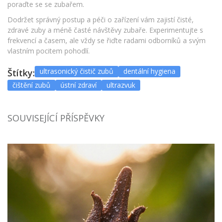
poraďte se se zubařem.
Dodržet správný postup a péči o zařízení vám zajistí čisté,
zdravé zuby a méně časté návštěvy zubaře. Experimentujte s
frekvencí a časem, ale vždy se řiďte radami odborníků a svým
vlastním pocitem pohodlí.
ultrasonický čistič zubů
dentální hygiena
Štítky:
čištění zubů
ústní zdraví
ultrazvuk
SOUVISEJÍCÍ PŘÍSPĚVKY