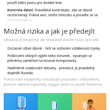
použít bělicí pastu pro dodaté lesk.
Kontrola dásní
: Pravidelně kontrolujte, zda se dásně
nezčervenají. Pokud ano, snižte intenzitu a poraďte se se
stomatologem
.
Možná rizika a jak je předejít
Ultrazvuk je bezpečný, ale nesprávné použití může způsobit:
Dočasné citlivé dásně - řeší se snížením vzdálenosti trysky.
Poškození citlivých výplní nebo korunek - vyvarujte se
přímému zaměření na kovové komponenty.
Nadměrné oslabování skloviny - prevence je pravidelný
doplněk fluoridu.
Pokud máte implantáty, konzultujte používání s odborníkem,
protože některé implantáty reagují citlivě na vysoké frekvence.