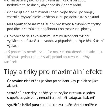
Umístěte trysku
: Držte trysku asi 1‑2 cm od zubů;
nedotýkejte se dásní, aby nedošlo k podráždění.
Copakujte oblast
: Pomalu posouvejte trysku po vnější,
vnitřní a žvýkací ploše každého zubu po dobu 10‑15 sekund.
Nezapomeňte na mezizubní prostory
: Nakloněním trysky
pod úhel 45° můžete dosáhnout i na mezizubní plochy.
Dokončete se zakouřením úst
: Po ukončení cvičení
vypláchněte ústa čistou vodou a případně použijte běžný ústní
výplach.
Celý proces by neměl trvat déle než 5 minut denně. Pravidelnost
je klíčová - jednou denně stačí, pokud používáte i běžný
kartáček.
Tipy a triky pro maximální efekt
Časování
: Ideální čas je ráno po snídani, kdy je plak nejvíce
aktivní.
Střídání intenzity
: Každý týden zvyšte intenzitu o jeden
stupeň, abyste zuby nenudili a podpořili adaptaci bakterií.
Využití s bělicí pastou
: Po ultrazvukovém čištění můžete