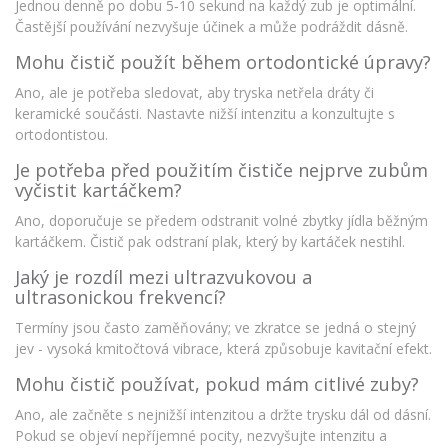
Jednou denně po dobu 5‑10 sekund na každý zub je optimální.
Častější používání nezvyšuje účinek a může podráždit dásně.
Mohu čistič použít během ortodontické úpravy?
Ano, ale je potřeba sledovat, aby tryska netřela dráty či
keramické součásti. Nastavte nižší intenzitu a konzultujte s
ortodontistou.
Je potřeba před použitím čističe nejprve zubům
vyčistit kartáčkem?
Ano, doporučuje se předem odstranit volné zbytky jídla běžným
kartáčkem. Čistič pak odstraní plak, který by kartáček nestihl.
Jaký je rozdíl mezi ultrazvukovou a
ultrasonickou frekvencí?
Termíny jsou často zaměňovány; ve zkratce se jedná o stejný
jev - vysoká kmitočtová vibrace, která způsobuje kavitační efekt.
Mohu čistič používat, pokud mám citlivé zuby?
Ano, ale začněte s nejnižší intenzitou a držte trysku dál od dásní.
Pokud se objeví nepříjemné pocity, nezvyšujte intenzitu a