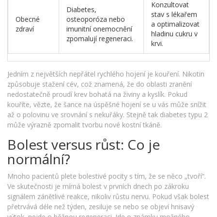
Konzultovat
Diabetes,
stav s lékařem
Obecné
osteoporóza nebo
a optimalizovat
zdraví
imunitní onemocnění
hladinu cukru v
zpomalují regeneraci.
krvi.
Jedním z největších nepřátel rychlého hojení je kouření. Nikotin
způsobuje stažení cév, což znamená, že do oblasti zranění
nedostatečně proudí krev bohatá na živiny a kyslík. Pokud
kouříte, vězte, že šance na úspěšné hojení se u vás může snížit
až o polovinu ve srovnání s nekuřáky. Stejně tak diabetes typu 2
může výrazně zpomalit tvorbu nové kostní tkáně.
Bolest versus růst: Co je
normální?
Mnoho pacientů plete bolestivé pocity s tím, že se něco „tvoří“.
Ve skutečnosti je mírná bolest v prvních dnech po zákroku
signálem zánětlivé reakce, nikoliv růstu nervu. Pokud však bolest
přetrvává déle než týden, zesiluje se nebo se objeví hnisavý
výtok, nejde o běžnou regeneraci. Jde o známku možného