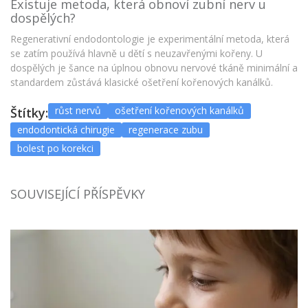
Existuje metoda, která obnoví zubní nerv u
dospělých?
Regenerativní endodontologie je experimentální metoda, která
se zatím používá hlavně u dětí s neuzavřenými kořeny. U
dospělých je šance na úplnou obnovu nervové tkáně minimální a
standardem zůstává klasické ošetření kořenových kanálků.
růst nervů
ošetření kořenových kanálků
Štítky:
endodontická chirugie
regenerace zubu
bolest po korekci
SOUVISEJÍCÍ PŘÍSPĚVKY