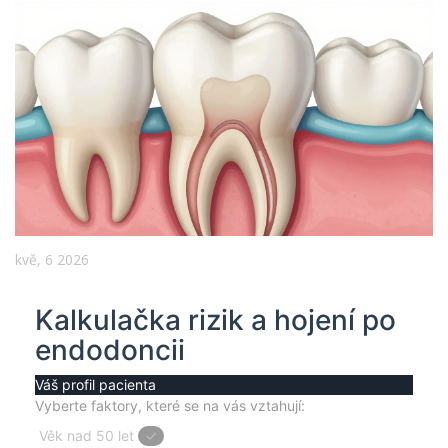
kvě, 6 2026
Kalkulačka rizik a hojení po
endodoncii
Váš profil pacienta
Vyberte faktory, které se na vás vztahují:
Věk nad 50 let
✓