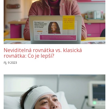
Neviditelná rovnátka vs. klasická
rovnátka: Co je lepší?
říj, 9 2023