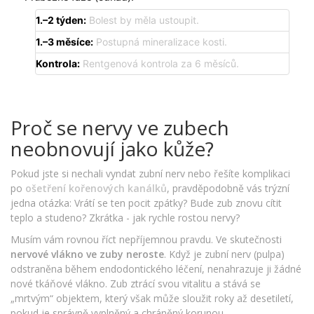
1.–2 týden:
Bolest by měla ustoupit.
1.–3 měsíce:
Postupná mineralizace kosti.
Kontrola:
Rentgenová kontrola za 6 měsíců.
Proč se nervy ve zubech
neobnovují jako kůže?
Pokud jste si nechali vyndat zubní nerv nebo řešíte komplikaci
po
ošetření kořenových kanálků
, pravděpodobně vás trýzní
jedna otázka: Vrátí se ten pocit zpátky? Bude zub znovu cítit
teplo a studeno? Zkrátka - jak rychle rostou nervy?
Musím vám rovnou říct nepříjemnou pravdu. Ve skutečnosti
nervové vlákno ve zuby neroste
. Když je zubní nerv (pulpa)
odstraněna během endodontického léčení, nenahrazuje ji žádné
nové tkáňové vlákno. Zub ztrácí svou vitalitu a stává se
„mrtvým“ objektem, který však může sloužit roky až desetiletí,
pokud je správně vyplněný a chráněný korunou.