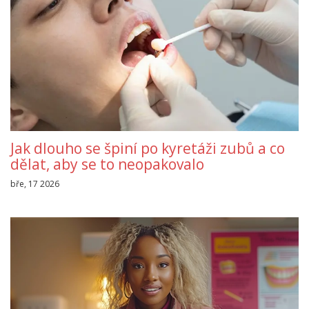
Jak dlouho se špiní po kyretáži zubů a co
dělat, aby se to neopakovalo
bře, 17 2026