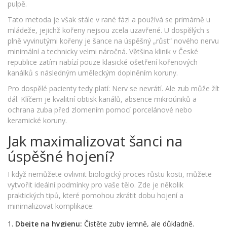
pulpě.
Tato metoda je však stále v rané fázi a používá se primárně u
mládeže, jejichž kořeny nejsou zcela uzavřené. U dospělých s
plně vyvinutými kořeny je šance na úspěšný „růst“ nového nervu
minimální a technicky velmi náročná. Většina klinik v České
republice zatím nabízí pouze klasické ošetření kořenových
kanálků s následným uměleckým doplněním koruny.
Pro dospělé pacienty tedy platí: Nerv se nevrátí. Ale zub může žít
dál. Klíčem je kvalitní obtisk kanálů, absence mikroúniků a
ochrana zuba před zlomením pomocí porcelánové nebo
keramické koruny.
Jak maximalizovat šanci na
úspěšné hojení?
I když nemůžete ovlivnit biologický proces růstu kosti, můžete
vytvořit ideální podmínky pro vaše tělo. Zde je několik
praktických tipů, které pomohou zkrátit dobu hojení a
minimalizovat komplikace:
Dbejte na hygienu:
Čistěte zuby jemně, ale důkladně.