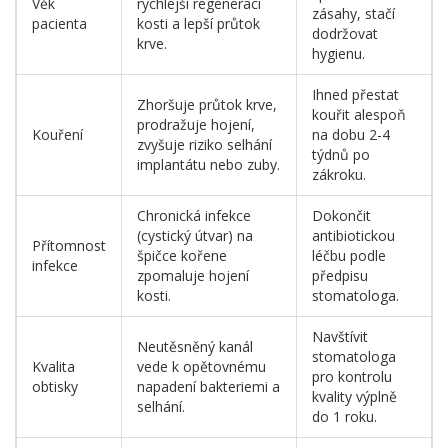
Věk
rychlejší regeneraci
zásahy, stačí
pacienta
kosti a lepší průtok
dodržovat
krve.
hygienu.
Ihned přestat
Zhoršuje průtok krve,
kouřit alespoň
prodražuje hojení,
Kouření
na dobu 2-4
zvyšuje riziko selhání
týdnů po
implantátu nebo zuby.
zákroku.
Chronická infekce
Dokončit
(cystický útvar) na
antibiotickou
Přítomnost
špičce kořene
léčbu podle
infekce
zpomaluje hojení
předpisu
kosti.
stomatologa.
Navštívit
Neutěsněný kanál
stomatologa
Kvalita
vede k opětovnému
pro kontrolu
obtisky
napadení bakteriemi a
kvality výplně
selhání.
do 1 roku.