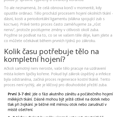
To ale neznamená, že celá obnova končí v momentě, kdy
opustíte ordinaci. Tělo prochází procesem hojení okolních tkání -
dásní, kosti a periodontální ligamentu (vlákna spojující zub s
kостью). Právě tento proces často zaměňujeme za „růst
nervu“, protože pociťujeme změny v citlivosti okolí zuba.
Pojďme se podívat na to, co se ve vašem těle děje, kam jdete a
co můžete očekávat během prvních týdnů po zákroku.
Kolik času potřebuje tělo na
kompletní hojení?
Ačkoli samotný nerv neroste, vaše tělo pracuje na uzdravení
místa kolem špičky kořene. Pokud byl zákrok úspěšný a infekce
byla odstraněna, začíná proces regenerace kostní tkáně. Tento
proces není rychlý, ale je klíčový pro dlouhodobé přežití zuba.
První 3-7 dní:
Jde o fázi akutního zánětu a počátečního hojení
měkkých tkání. Dásně mohou být ještě citlivé na dotek nebo
tlak při žvýkání. Je běžné mít mírnou otok nebo zarudnutí v
místě ošetření.