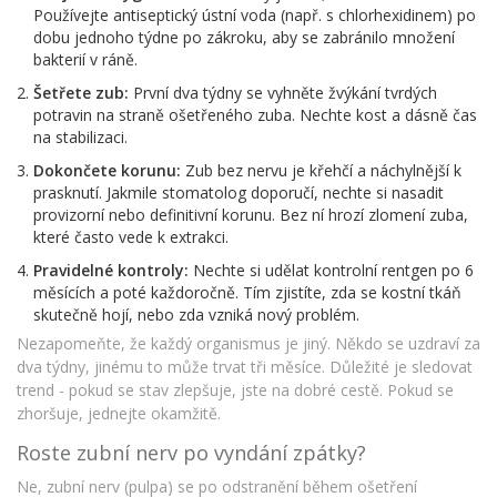
Používejte antiseptický ústní voda (např. s chlorhexidinem) po
dobu jednoho týdne po zákroku, aby se zabránilo množení
bakterií v ráně.
Šetřete zub:
První dva týdny se vyhněte žvýkání tvrdých
potravin na straně ošetřeného zuba. Nechte kost a dásně čas
na stabilizaci.
Dokončete korunu:
Zub bez nervu je křehčí a náchylnější k
prasknutí. Jakmile stomatolog doporučí, nechte si nasadit
provizorní nebo definitivní korunu. Bez ní hrozí zlomení zuba,
které často vede k extrakci.
Pravidelné kontroly:
Nechte si udělat kontrolní rentgen po 6
měsících a poté každoročně. Tím zjistíte, zda se kostní tkáň
skutečně hojí, nebo zda vzniká nový problém.
Nezapomeňte, že každý organismus je jiný. Někdo se uzdraví za
dva týdny, jinému to může trvat tři měsíce. Důležité je sledovat
trend - pokud se stav zlepšuje, jste na dobré cestě. Pokud se
zhoršuje, jednejte okamžitě.
Roste zubní nerv po vyndání zpátky?
Ne, zubní nerv (pulpa) se po odstranění během ošetření