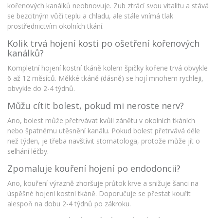
kořenových kanálků neobnovuje. Zub ztrácí svou vitalitu a stává
se bezcitným vůči teplu a chladu, ale stále vnímá tlak
prostřednictvím okolních tkání.
Kolik trvá hojení kosti po ošetření kořenových
kanálků?
Kompletní hojení kostní tkáně kolem špičky kořene trvá obvykle
6 až 12 měsíců. Měkké tkáně (dásně) se hojí mnohem rychleji,
obvykle do 2-4 týdnů.
Můžu cítit bolest, pokud mi neroste nerv?
Ano, bolest může přetrvávat kvůli zánětu v okolních tkáních
nebo špatnému utěsnění kanálu. Pokud bolest přetrvává déle
než týden, je třeba navštívit stomatologa, protože může jít o
selhání léčby.
Zpomaluje kouření hojení po endodoncii?
Ano, kouření výrazně zhoršuje průtok krve a snižuje šanci na
úspěšné hojení kostní tkáně. Doporučuje se přestat kouřit
alespoň na dobu 2-4 týdnů po zákroku.