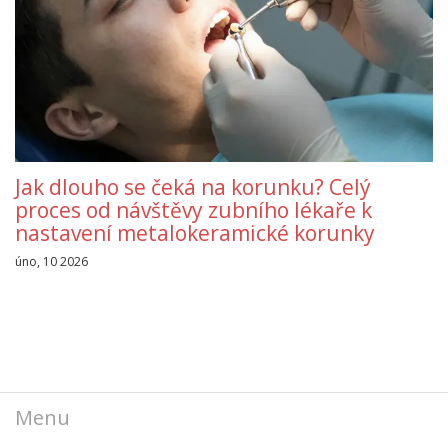
Jak dlouho se čeká na korunku? Celý
proces od návštěvy zubního lékaře k
nastavení metalokeramické korunky
úno, 10 2026
Menu