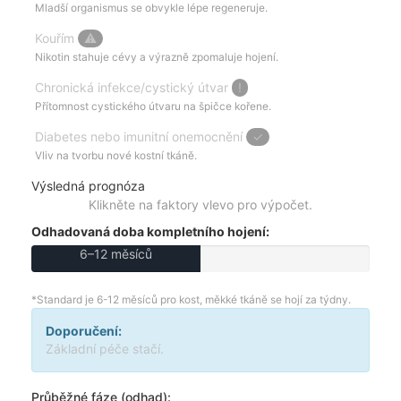
Mladší organismus se obvykle lépe regeneruje.
Kouřím
⚠
Nikotin stahuje cévy a výrazně zpomaluje hojení.
Chronická infekce/cystický útvar
!
Přítomnost cystického útvaru na špičce kořene.
Diabetes nebo imunitní onemocnění
✓
Vliv na tvorbu nové kostní tkáně.
Výsledná prognóza
Klikněte na faktory vlevo pro výpočet.
Odhadovaná doba kompletního hojení:
6–12 měsíců
*Standard je 6-12 měsíců pro kost, měkké tkáně se hojí za týdny.
Doporučení:
Základní péče stačí.
Průběžné fáze (odhad):