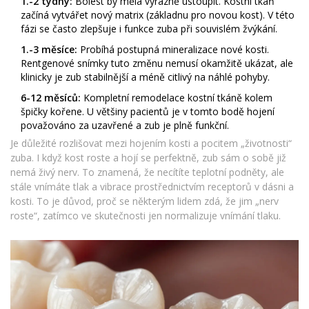
1.-2 týdny:
Bolest by měla výrazně ustoupit. Kostní tkáň
začíná vytvářet nový matrix (základnu pro novou kost). V této
fázi se často zlepšuje i funkce zuba při souvislém žvýkání.
1.-3 měsíce:
Probíhá postupná mineralizace nové kosti.
Rentgenové snímky tuto změnu nemusí okamžitě ukázat, ale
klinicky je zub stabilnější a méně citlivý na náhlé pohyby.
6-12 měsíců:
Kompletní remodelace kostní tkáně kolem
špičky kořene. U většiny pacientů je v tomto bodě hojení
považováno za uzavřené a zub je plně funkční.
Je důležité rozlišovat mezi hojením kosti a pocitem „životnosti“
zuba. I když kost roste a hojí se perfektně, zub sám o sobě již
nemá živý nerv. To znamená, že necítíte teplotní podněty, ale
stále vnímáte tlak a vibrace prostřednictvím receptorů v dásni a
kosti. To je důvod, proč se některým lidem zdá, že jim „nerv
roste“, zatímco ve skutečnosti jen normalizuje vnímání tlaku.