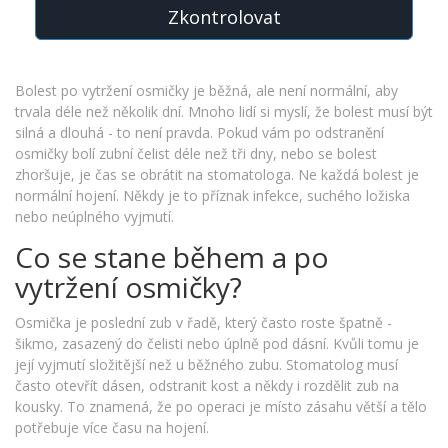
Zkontrolovat
Bolest po vytržení osmičky je běžná, ale není normální, aby
trvala déle než několik dní. Mnoho lidí si myslí, že bolest musí být
silná a dlouhá - to není pravda. Pokud vám po odstranění
osmičky bolí zubní čelist déle než tři dny, nebo se bolest
zhoršuje, je čas se obrátit na stomatologa. Ne každá bolest je
normální hojení. Někdy je to příznak infekce, suchého ložiska
nebo neúplného vyjmutí.
Co se stane během a po
vytržení osmičky?
Osmička je poslední zub v řadě, který často roste špatně -
šikmo, zasazený do čelisti nebo úplně pod dásní. Kvůli tomu je
její vyjmutí složitější než u běžného zubu. Stomatolog musí
často otevřít dásen, odstranit kost a někdy i rozdělit zub na
kousky. To znamená, že po operaci je místo zásahu větší a tělo
potřebuje více času na hojení.