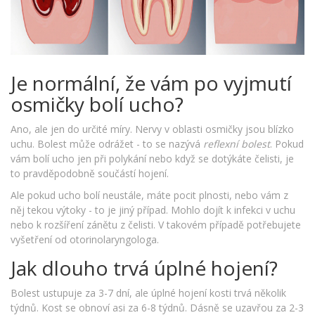
Je normální, že vám po vyjmutí
osmičky bolí ucho?
Ano, ale jen do určité míry. Nervy v oblasti osmičky jsou blízko
uchu. Bolest může odrážet - to se nazývá
reflexní bolest
. Pokud
vám bolí ucho jen při polykání nebo když se dotýkáte čelisti, je
to pravděpodobně součástí hojení.
Ale pokud ucho bolí neustále, máte pocit plnosti, nebo vám z
něj tekou výtoky - to je jiný případ. Mohlo dojít k infekci v uchu
nebo k rozšíření zánětu z čelisti. V takovém případě potřebujete
vyšetření od otorinolaryngologa.
Jak dlouho trvá úplné hojení?
Bolest ustupuje za 3-7 dní, ale úplné hojení kosti trvá několik
týdnů. Kost se obnoví asi za 6-8 týdnů. Dásně se uzavřou za 2-3