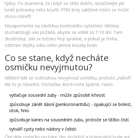
týdny. To znamená, že i když se cítíte dobře, nezačínejte jíst
tvrdé potraviny nebo kouřit. Příliš brzy zatížené místo se může
znovu otevřít.
Nezapomeňte na návštěvu kontrolního vyšetření. Většina
stomatologů vás požádá, abyste se vrátili za 7-10 dní. Tam
zkontrolují, zda se ložisko hojí správně, a pokud je třeba,
odstraní zbytky zubu nebo jemné kousky kosti.
Co se stane, když necháte
osmičku nevyjmutou?
Někteří lidé se rozhodnou nevyjmout osmičku, protože „nebolí“.
Ale to je riskantní. Osmačka, která roste špatně, často:
vytlačuje sousední zuby - může způsobit křivost.
způsobuje zánět dásní (perikoronaritidu) - opakující se bolest,
otok, hnis.
způsobuje karies na sousedním zubu, protože se těžko čistí.
vytváří cysty nebo nádory v čelisti.
Čím déle osmičku necháte, tím složitější a bolestivější bude její