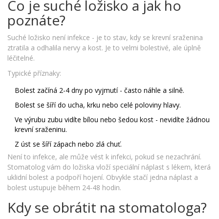
Co je suché ložisko a jak ho
poznáte?
Suché ložisko není infekce - je to stav, kdy se krevní sraženina
ztratila a odhalila nervy a kost. Je to velmi bolestivé, ale úplně
léčitelné.
Typické příznaky:
Bolest začíná 2-4 dny po vyjmutí - často náhle a silně.
Bolest se šíří do ucha, krku nebo celé poloviny hlavy.
Ve výrubu zubu vidíte bílou nebo šedou kost - nevidíte žádnou
krevní sraženinu.
Z úst se šíří zápach nebo zlá chuť.
Není to infekce, ale může vést k infekci, pokud se nezachrání.
Stomatolog vám do ložiska vloží speciální náplast s lékem, která
uklidní bolest a podpoří hojení. Obvykle stačí jedna náplast a
bolest ustupuje během 24-48 hodin.
Kdy se obrátit na stomatologa?