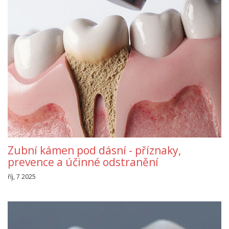
Zubní kámen pod dásní - příznaky,
prevence a účinné odstranění
říj, 7 2025