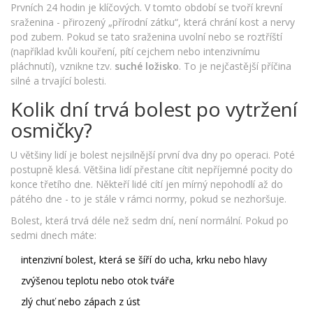
Prvních 24 hodin je klíčových. V tomto období se tvoří krevní
sraženina - přirozený „přírodní zátku“, která chrání kost a nervy
pod zubem. Pokud se tato sraženina uvolní nebo se roztříští
(například kvůli kouření, pítí cejchem nebo intenzivnímu
pláchnutí), vznikne tzv.
suché ložisko
. To je nejčastější příčina
silné a trvající bolesti.
Kolik dní trvá bolest po vytržení
osmičky?
U většiny lidí je bolest nejsilnější první dva dny po operaci. Poté
postupně klesá. Většina lidí přestane cítit nepříjemné pocity do
konce třetího dne. Někteří lidé cítí jen mírný nepohodlí až do
pátého dne - to je stále v rámci normy, pokud se nezhoršuje.
Bolest, která trvá déle než sedm dní, není normální. Pokud po
sedmi dnech máte:
intenzivní bolest, která se šíří do ucha, krku nebo hlavy
zvýšenou teplotu nebo otok tváře
zlý chuť nebo zápach z úst