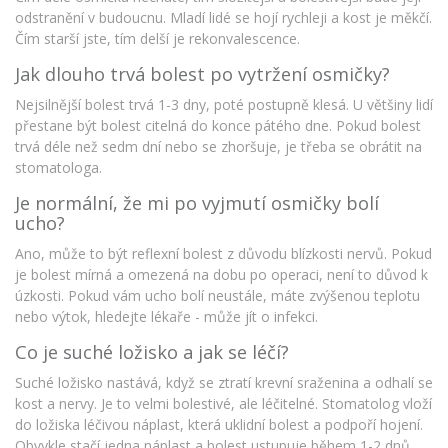
odstranění v budoucnu. Mladí lidé se hojí rychleji a kost je měkčí.
Čím starší jste, tím delší je rekonvalescence.
Jak dlouho trvá bolest po vytržení osmičky?
Nejsilnější bolest trvá 1-3 dny, poté postupně klesá. U většiny lidí
přestane být bolest citelná do konce pátého dne. Pokud bolest
trvá déle než sedm dní nebo se zhoršuje, je třeba se obrátit na
stomatologa.
Je normální, že mi po vyjmutí osmičky bolí
ucho?
Ano, může to být reflexní bolest z důvodu blízkosti nervů. Pokud
je bolest mírná a omezená na dobu po operaci, není to důvod k
úzkosti. Pokud vám ucho bolí neustále, máte zvýšenou teplotu
nebo výtok, hledejte lékaře - může jít o infekci.
Co je suché ložisko a jak se léčí?
Suché ložisko nastává, když se ztratí krevní sraženina a odhalí se
kost a nervy. Je to velmi bolestivé, ale léčitelné. Stomatolog vloží
do ložiska léčivou náplast, která uklidní bolest a podpoří hojení.
Obvykle stačí jedna náplast a bolest ustupuje během 1-2 dnů.