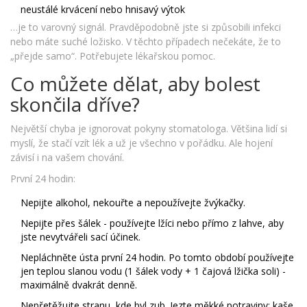
neustálé krvácení nebo hnisavý výtok
…je to varovný signál. Pravděpodobně jste si způsobili infekci
nebo máte suché ložisko. V těchto případech nečekáte, že to
„přejde samo“. Potřebujete lékařskou pomoc.
Co můžete dělat, aby bolest
skončila dříve?
Největší chyba je ignorovat pokyny stomatologa. Většina lidí si
myslí, že stačí vzít lék a už je všechno v pořádku. Ale hojení
závisí i na vašem chování.
První 24 hodin:
Nepijte alkohol, nekouřte a nepoužívejte žvýkačky.
Nepijte přes šálek - používejte lžíci nebo přímo z lahve, aby
jste nevytvářeli sací účinek.
Nepláchněte ústa první 24 hodin. Po tomto období používejte
jen teplou slanou vodu (1 šálek vody + 1 čajová lžička soli) -
maximálně dvakrát denně.
Nepřetěžujte stranu, kde byl zub. Jezte měkké potraviny: kaše,