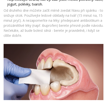
jogurt, polévky, tvaroh.
Od druhého dne můžete začít mírně zvedat hlavu při spánku - to
snižuje otok. Používejte ledové obklady na tvář (15 minut na, 15
minut pryč). A nezapomeňte na léky: předepsané antibiotikum a
protizánětlivé léky (např. ibuprofen) berete přesně podle návodu.
Nečekáte, až bude bolest silná - berete je pravidelně, i když se
cítíte dobře.