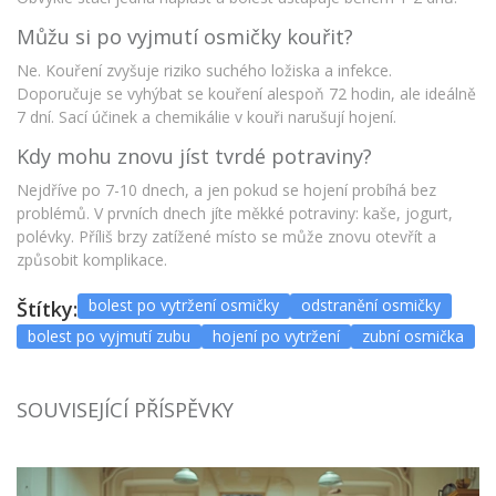
Můžu si po vyjmutí osmičky kouřit?
Ne. Kouření zvyšuje riziko suchého ložiska a infekce.
Doporučuje se vyhýbat se kouření alespoň 72 hodin, ale ideálně
7 dní. Sací účinek a chemikálie v kouři narušují hojení.
Kdy mohu znovu jíst tvrdé potraviny?
Nejdříve po 7-10 dnech, a jen pokud se hojení probíhá bez
problémů. V prvních dnech jíte měkké potraviny: kaše, jogurt,
polévky. Příliš brzy zatížené místo se může znovu otevřít a
způsobit komplikace.
bolest po vytržení osmičky
odstranění osmičky
Štítky:
bolest po vyjmutí zubu
hojení po vytržení
zubní osmička
SOUVISEJÍCÍ PŘÍSPĚVKY