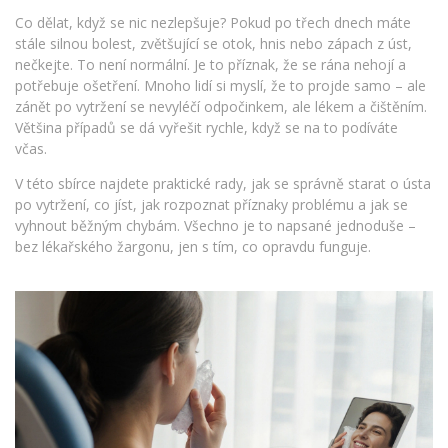
Co dělat, když se nic nezlepšuje? Pokud po třech dnech máte
stále silnou bolest, zvětšující se otok, hnis nebo zápach z úst,
nečkejte. To není normální. Je to příznak, že se rána nehojí a
potřebuje ošetření. Mnoho lidí si myslí, že to projde samo – ale
zánět po vytržení se nevyléčí odpočinkem, ale lékem a čištěním.
Většina případů se dá vyřešit rychle, když se na to podíváte
včas.
V této sbírce najdete praktické rady, jak se správně starat o ústa
po vytržení, co jíst, jak rozpoznat příznaky problému a jak se
vyhnout běžným chybám. Všechno je to napsané jednoduše –
bez lékařského žargonu, jen s tím, co opravdu funguje.