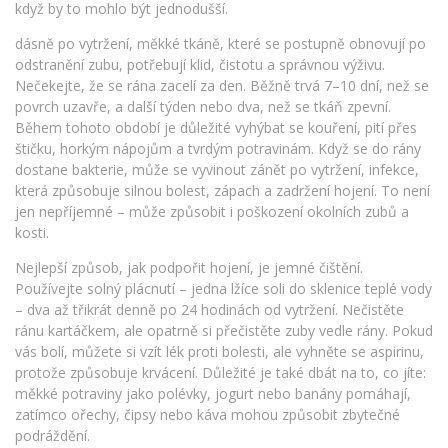
když by to mohlo být jednodušší.
dásně po vytržení
,
měkké tkáně, které se postupně obnovují po
odstranění zubu
, potřebují klid, čistotu a správnou výživu.
Nečekejte, že se rána zacelí za den. Běžně trvá 7–10 dní, než se
povrch uzavře, a další týden nebo dva, než se tkáň zpevní.
Během tohoto období je důležité vyhýbat se kouření, pití přes
štičku, horkým nápojům a tvrdým potravinám. Když se do rány
dostane bakterie, může se vyvinout
zánět po vytržení
,
infekce,
která způsobuje silnou bolest, zápach a zadržení hojení
. To není
jen nepříjemné – může způsobit i poškození okolních zubů a
kosti.
Nejlepší způsob, jak podpořit hojení, je jemné čištění.
Používejte solný plácnutí – jedna lžíce soli do sklenice teplé vody
– dva až třikrát denně po 24 hodinách od vytržení. Nečistěte
ránu kartáčkem, ale opatrně si přečistěte zuby vedle rány. Pokud
vás bolí, můžete si vzít lék proti bolesti, ale vyhněte se aspirinu,
protože způsobuje krvácení. Důležité je také dbát na to, co jíte:
měkké potraviny jako polévky, jogurt nebo banány pomáhají,
zatímco ořechy, čipsy nebo káva mohou způsobit zbytečné
podráždění.