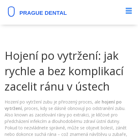
Hojení po vytržení: jak
rychle a bez komplikací
zacelit ránu v ústech
Hození po vytržení zubu je přirozený proces, ale
hojení po
vytržení
,
proces, kdy se dásně obnovují po odstranění zubu
.
Also known as
zacelování rány po extrakci
, je klíčové pro
předcházení infekcím a dlouhodobému zdraví ústní dutiny.
Pokud to nezvládnete správně, může se objevit bolest, zánět
nebo dokonce suchá rána – což znamená návštěvu u zubaře,