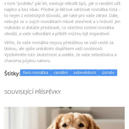
v tom “podniku” pár let, existuje několik tipů, jak si randění užít
naplno a bez obav. Předně je klíčové udržovat rovnátka čistá –
to nejen z estetických důvodů, ale také pro vaše zdraví. Dále,
nebojte se o svých rovnátkách mluvit otevřeně a s hrdostí. Jen
málokdo si dokáže představit, co všechno nošení rovnátka
obnáší, a vaše odhodlání a příběh můžou být inspirativní.
Věřte, že vaše rovnátka nejsou překážkou ve vaší cestě za
láskou, ale spíše unikátním doplňkem vaší osobnosti.
Vyzdvihněte tuto skutečnost a uvidíte, že vaše sebedůvěra a
charizma půjdou nahoru.
fixní rovnátka
randění
sebevědomí
úsměv
Štítky:
SOUVISEJÍCÍ PŘÍSPĚVKY