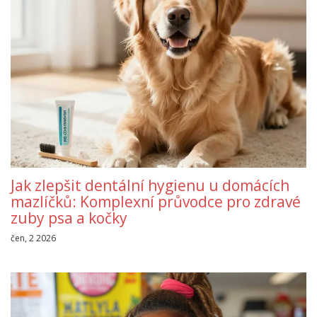
Jak zlepšit dentální hygienu u domácích
mazlíčků: Komplexní průvodce pro zdravé
zuby psa a kočky
čen, 2 2026