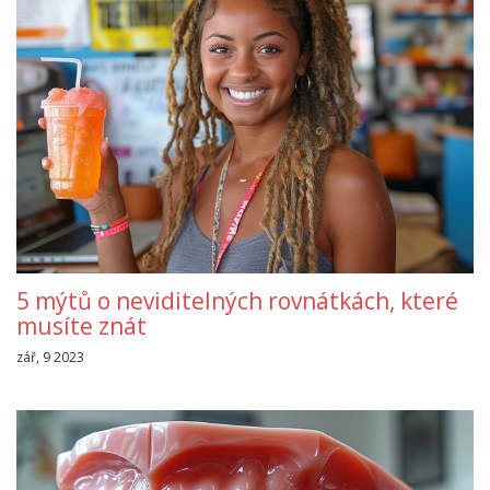
5 mýtů o neviditelných rovnátkách, které
musíte znát
zář, 9 2023