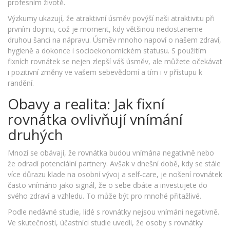
profesním životě.
Výzkumy ukazují, že atraktivní úsměv povýší naši atraktivitu při
prvním dojmu, což je moment, kdy většinou nedostaneme
druhou šanci na nápravu. Úsměv mnoho napoví o našem zdraví,
hygieně a dokonce i socioekonomickém statusu. S použitím
fixních rovnátek se nejen zlepší váš úsměv, ale můžete očekávat
i pozitivní změny ve vašem sebevědomí a tím i v přístupu k
randění.
Obavy a realita: Jak fixní
rovnátka ovlivňují vnímání
druhých
Mnozí se obávají, že rovnátka budou vnímána negativně nebo
že odradí potenciální partnery. Avšak v dnešní době, kdy se stále
více důrazu klade na osobní vývoj a self-care, je nošení rovnátek
často vnímáno jako signál, že o sebe dbáte a investujete do
svého zdraví a vzhledu. To může být pro mnohé přitažlivé.
Podle nedávné studie, lidé s rovnátky nejsou vnímáni negativně.
Ve skutečnosti, účastníci studie uvedli, že osoby s rovnátky