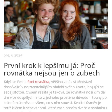
bře, 6 2024
První krok k lepšímu já: Proč
rovnátka nejsou jen o zubech
Když se řekne
fixní rovnátka
, většina z nás si představí
dospívající v nejzranitelnějším období svého života, bojující se
sebejistotou. Ovšem realita je taková, že rovnátka nosí čím dál
tím více dospělých, a to z jednoho prostého důvodu – touhy po
krásném úsměvu a všem, co s ním souvisí. Kvalitní úsměv je
totiž klíčem k sebevědomí, které zase otevírá dveře v osobním i