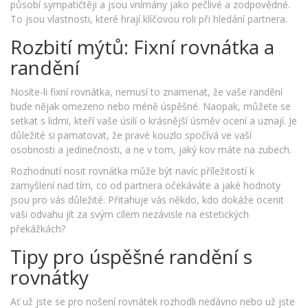
působí sympatičtěji a jsou vnímány jako pečlivé a zodpovědné.
To jsou vlastnosti, které hrají klíčovou roli při hledání partnera.
Rozbití mýtů: Fixní rovnátka a
randění
Nosíte-li fixní rovnátka, nemusí to znamenat, že vaše randění
bude nějak omezeno nebo méně úspěšné. Naopak, můžete se
setkat s lidmi, kteří vaše úsilí o krásnější úsměv ocení a uznají. Je
důležité si pamatovat, že pravé kouzlo spočívá ve vaší
osobnosti a jedinečnosti, a ne v tom, jaký kov máte na zubech.
Rozhodnutí nosit rovnátka může být navíc příležitostí k
zamyšlení nad tím, co od partnera očekáváte a jaké hodnoty
jsou pro vás důležité. Přitahuje vás někdo, kdo dokáže ocenit
vaši odvahu jít za svým cílem nezávisle na estetických
překážkách?
Tipy pro úspěšné randění s
rovnátky
Ať už jste se pro nošení rovnátek rozhodli nedávno nebo už jste