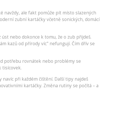
dké navždy, ale fakt pomůže pít místo slazených
oderní zubní kartáčky včetně sonických, domácí
úst nebo dokonce k tomu, že o zub přijdeš.
ám kazů od přírody víc" nefungují. Čím dřív se
lad potřebu rovnátek nebo problémy se
 tisícovek.
avíc při každém čištění. Další tipy najdeš
ovativními kartáčky. Změna rutiny se počítá – a