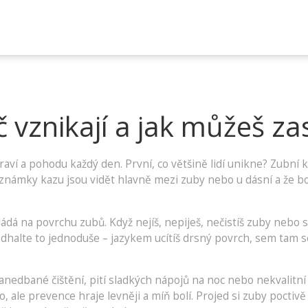
 vznikají a jak můžeš z
raví a pohodu každý den. První, co většině lidí unikne? Zubní 
ní známky kazu jsou vidět hlavně mezi zuby nebo u dásní a že 
á na povrchu zubů. Když nejíš, nepiješ, nečistíš zuby nebo se
dhalte to jednoduše – jazykem ucítíš drsný povrch, sem tam se 
nedbané čištění, pití sladkých nápojů na noc nebo nekvalitní
o, ale prevence hraje levněji a míň bolí. Projed si zuby poct