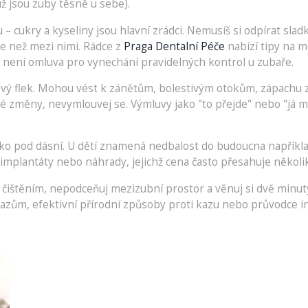
 už jsou zuby těsně u sebe).
u – cukry a kyseliny jsou hlavní zrádci. Nemusíš si odpírat sla
le než mezi nimi. Rádce z
Praga Dentalní Péče
nabízí tipy na m
le není omluva pro vynechání pravidelných kontrol u zubaře.
vý flek. Mohou vést k zánětům, bolestivým otokům, zápachu z 
vné změny, nevymlouvej se. Výmluvy jako "to přejde" nebo "já m
oko pod dásní. U dětí znamená nedbalost do budoucna napřík
implantáty nebo náhrady, jejichž cena často přesahuje několik
štěním, nepodceňuj mezizubní prostor a věnuj si dvě minuty n
azům, efektivní přírodní způsoby proti kazu nebo průvodce in