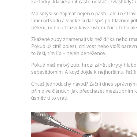
kartáčky (klasická nit často nestačí, zvlášť když
Má smysl se zajímat nejen o pastu, ale i o strav
limonád vodu a sladké si dát spíš po hlavním jíd
bělení, nebo ultrazvukové čištění. Nic z toho a
Zkažené zuby znamenají víc než dírka nebo tma
Pokud už cítíš bolest, citlivost nebo vidíš bare
to řeší, tím líp – nejen peněžence.
Pokud máš mrtvý zub, hrozí zánět skrytý hlub
sebevědomím. A když dojde k nejhoršímu, řešíš 
Chceš jednoduchý návod? Začni dnes správným či
přímo ve článcích: Jak předcházet mezizubním k
úsměv ti to vrátí.