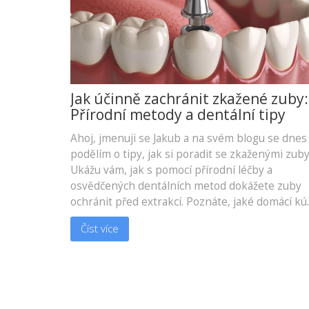
Jak účinně zachránit zkažené zuby:
Přírodní metody a dentální tipy
Ahoj, jmenuji se Jakub a na svém blogu se dnes
podělím o tipy, jak si poradit se zkaženými zuby
Ukážu vám, jak s pomocí přírodní léčby a
osvědčených dentálních metod dokážete zuby
ochránit před extrakcí. Poznáte, jaké domácí kú
mohou situaci zlepšit a kdy je načase vyhledat
Číst více
odbornou pomoc. Ve své praxi jsem se setkal s
mnoha případy, a věřte mi, někdy stačí malá
změna v každodenní rutině či výběr správného
zubního kartáčku, a můžete si udržet své zuby
zdravé po mnoho let. Pojďme se tedy společně