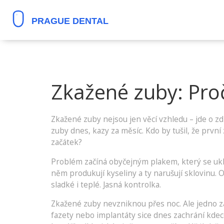
Zkažené zuby: Proč
Zkažené zuby nejsou jen věcí vzhledu – jde o zd
zuby dnes, kazy za měsíc. Kdo by tušil, že prv
začátek?
Problém začíná obyčejným plakem, který se uklád
něm produkují kyseliny a ty narušují sklovinu. O
sladké i teplé. Jasná kontrolka.
Zkažené zuby nevzniknou přes noc. Ale jedno za
fazety nebo implantáty sice dnes zachrání kdec