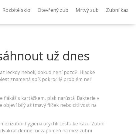
Rozbité sklo
Otevřený zub
Mrtvý zub
Zubní kaz
asáhnout už dnes
kaz leckdy nebolí, dokud není pozdě. Hladké
bolest znamená spíš pokročilý problém než
 flákáš s kartáčkem, plak narůstá. Bakterie v
objeví bílý až tmavý flíček nebo citlivost na
 mezizubní hygiena urychlí cestu ke kazu. Zubní
ivě dvakrát denně, nezapomeň na mezizubní