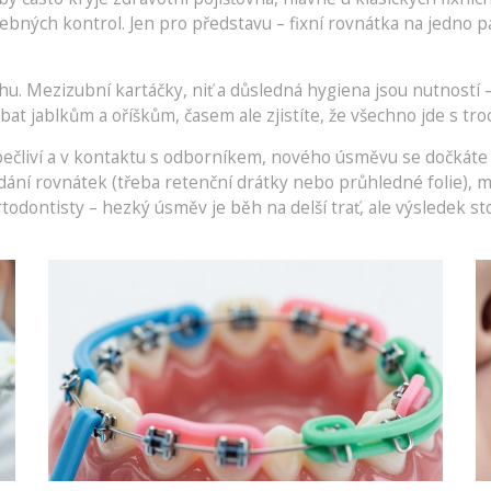
řebných kontrol. Jen pro představu – fixní rovnátka na jedno pa
u. Mezizubní kartáčky, niť a důsledná hygiena jsou nutností
t jablkům a oříškům, časem ale zjistíte, že všechno jde s troch
čliví a v kontaktu s odborníkem, nového úsměvu se dočkáte r
dání rovnátek (třeba retenční drátky nebo průhledné folie), m
dontisty – hezký úsměv je běh na delší trať, ale výsledek stoj