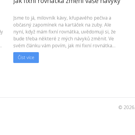
Jak fixní rovnátka změní vaše návyky
Jsme to já, milovník kávy, křupavého pečiva a
občasný zapomínek na kartáček na zuby. Ale
dy
nyní, když mám fixní rovnátka, uvědomuji si, že
bude třeba některé z mých návyků změnit. Ve
d
svém článku vám povím, jak mi fixní rovnátka
změnily režim péče o zuby a jak jsem si na ně
Číst více
musel zvyknout. Dočtete se také, jak vypadá můj
nový jídelníček, jelikož jsem musel omezit
konzumaci některých potravin. Přiznám se, že
nebylo snadné se změnit, ale stálo to za to.
© 2026.