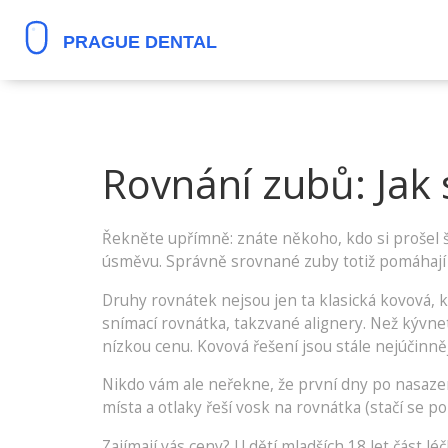
Rovnání zubů: Jak 
Řekněte upřímně: znáte někoho, kdo si prošel š
úsměvu. Správně srovnané zuby totiž pomáhají
Druhy rovnátek nejsou jen ta klasická kovová, k
snímací rovnátka, takzvané alignery. Než kývnete
nízkou cenu. Kovová řešení jsou stále nejúčinněj
Nikdo vám ale neřekne, že první dny po nasazení
místa a otlaky řeší vosk na rovnátka (stačí se p
Zajímají vás ceny? U dětí mladších 18 let část lé