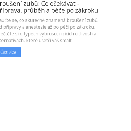
roušení zubů: Co očekávat -
říprava, průběh a péče po zákroku
aučte se, co skutečně znamená broušení zubů.
d přípravy a anestezie až po péči po zákroku.
ečtěte si o typech výbrusu, rizicích citlivosti a
ternativách, které ušetří váš smalt.
Číst více