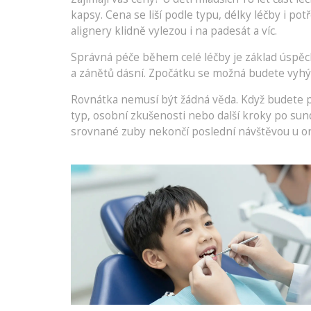
kapsy. Cena se liší podle typu, délky léčby i pot
alignery klidně vylezou i na padesát a víc.
Správná péče během celé léčby je základ úspěch
a zánětů dásní. Zpočátku se možná budete vyhýba
Rovnátka nemusí být žádná věda. Když budete pe
typ, osobní zkušenosti nebo další kroky po sun
srovnané zuby nekončí poslední návštěvou u orto