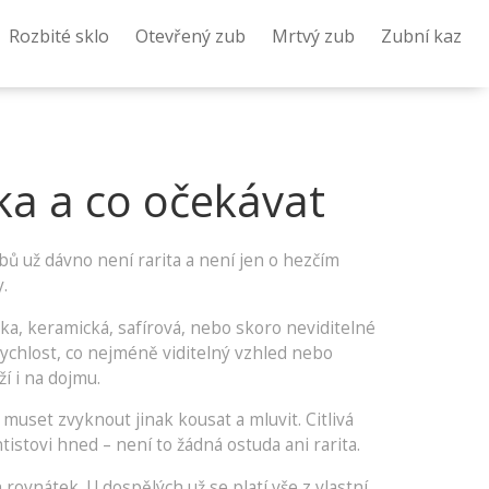
Rozbité sklo
Otevřený zub
Mrtvý zub
Zubní kaz
ka a co očekávat
ů už dávno není rarita a není jen o hezčím
.
ka, keramická, safírová, nebo skoro neviditelné
 rychlost, co nejméně viditelný vzhled nebo
í i na dojmu.
muset zvyknout jinak kousat a mluvit. Citlivá
tistovi hned – není to žádná ostuda ani rarita.
h rovnátek. U dospělých už se platí vše z vlastní