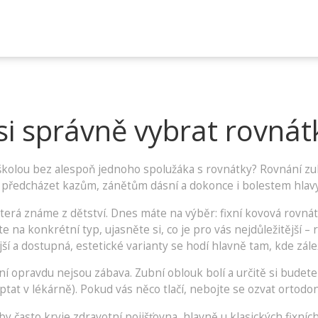
si správně vybrat rovnát
kolou bez alespoň jednoho spolužáka s rovnátky? Rovnání zub
 předcházet kazům, zánětům dásní a dokonce i bolestem hlavy
terá známe z dětství. Dnes máte na výběr: fixní kovová rovnát
 na konkrétní typ, ujasněte si, co je pro vás nejdůležitější –
ší a dostupná, estetické varianty se hodí hlavně tam, kde zálež
 opravdu nejsou zábava. Zubní oblouk bolí a určitě si budete 
optat v lékárně). Pokud vás něco tlačí, nebojte se ozvat ortodon
čby často kryje zdravotní pojišťovna, hlavně u klasických fixníc