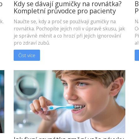
o
Kdy se dávají gumičky na rovnátka?
B
Kompletní průvodce pro pacienty
P
k.
Naučte se, kdy a proč se používají gumičky na
N
rovnátka. Pochopíte jejich roli v úpravě skusu, jak
O
je správně měnit a co hrozí při jejich ignorování
Př
pro zdraví zubů.
al
Číst více