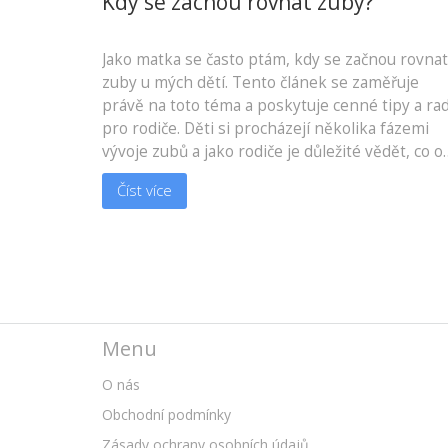
Kdy se zacnou rovnat zuby?
Jako matka se často ptám, kdy se začnou rovnat
zuby u mých dětí. Tento článek se zaměřuje
právě na toto téma a poskytuje cenné tipy a ra
pro rodiče. Děti si procházejí několika fázemi
vývoje zubů a jako rodiče je důležité vědět, co o
nich očekávat. Pokud se chcete dozvědět více o
Číst více
této problematice, určitě si přečtěte tento
článek.
Menu
O nás
Obchodní podmínky
Zásady ochrany osobních údajů