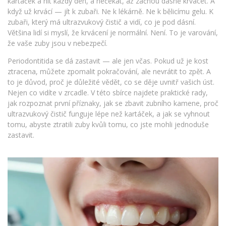
kartáček a nit každý den, a nečekat, až začnou dásně krvácet. A
když už krvácí — jít k zubaři. Ne k lékárně. Ne k bělicímu gelu. K
zubaři, který má ultrazvukový čistič a vidí, co je pod dásní.
Většina lidí si myslí, že krvácení je normální. Není. To je varování,
že vaše zuby jsou v nebezpečí.
Periodontitida se dá zastavit — ale jen včas. Pokud už je kost
ztracena, můžete zpomalit pokračování, ale nevrátit to zpět. A
to je důvod, proč je důležité vědět, co se děje uvnitř vašich úst.
Nejen co vidíte v zrcadle. V této sbírce najdete praktické rady,
jak rozpoznat první příznaky, jak se zbavit zubního kamene, proč
ultrazvukový čistič funguje lépe než kartáček, a jak se vyhnout
tomu, abyste ztratili zuby kvůli tomu, co jste mohli jednoduše
zastavit.