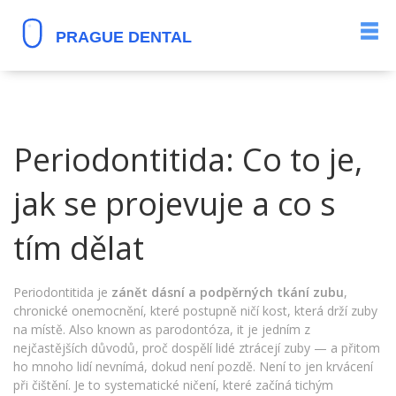
Periodontitida: Co to je,
jak se projevuje a co s
tím dělat
Periodontitida je
zánět dásní a podpěrných tkání zubu
,
chronické onemocnění, které postupně ničí kost, která drží zuby
na místě
. Also known as
parodontóza
, it je jedním z
nejčastějších důvodů, proč dospělí lidé ztrácejí zuby — a přitom
ho mnoho lidí nevnímá, dokud není pozdě.
Není to jen krvácení
při čištění. Je to systematické ničení, které začíná tichým