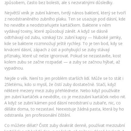
způsobem, často bez bolesti, ale s nezvratnými důsledky.
Největší viník je
zubní kámen
,
tvrdý nános bakterií, který se tvoří
z neodstraněného zubního plaku
. Ten se usazuje pod dásní, kde
ho nevidíte a neodstraňujete kartáčkem. Bakterie v něm
vydávají toxiny, které způsobují zánět. A když se dásně
odtrhávají od zubu, vznikají tzv. zubní kapsy — hluboké jamky,
kde se bakterie rozmnožují ještě rychleji. To je ten bod, kdy se
krvácení dásní
,
zápach z úst a pohybující se zuby
stávají
příznaky, které už nelze ignorovat. Pokud se nezastavíte, kost
kolem zubu se začne rozpadat — a zuby se začnou hýbat, až
vypadnou.
Nejde o věk. Není to jen problém starších lidí. Může se to stát i
25letému, kdo si myslí, že čistí zuby dostatečně. Stačí, když
některé mezery mezi zuby přehlédnete. Nebo když používáte
jen zubní kartáček a nevědíte, co je mezizubní kartáček nebo nit.
A když se zubní kámen pod dásní neodstraní u zubaře, nic, co
děláte doma, to nezastaví. Neexistuje žádná pasta, která by ho
odstranila. Jen profesionální čištění.
Co můžete dělat? Čistit zuby dvakrát denně, používat mezizubní