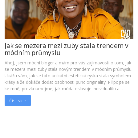
Jak se mezera mezi zuby stala trendem v
módním průmyslu
Ahoj, jsem módní bloger a mám pro vás zajímavosti o tom, jak
se mezera mezi zuby stala novým trendem v módním průmyslu.
Ukážu vám, jak se tato unikátní estetická ryska stala symbolem
krásy a že dokáže dodat osobnosti punc originality. Připojte se
ke mně, prozkoumejme, jak móda oslavuje individualitu a
různorodost, jak je viděno na příkladu mezer mezi zuby.
Číst více