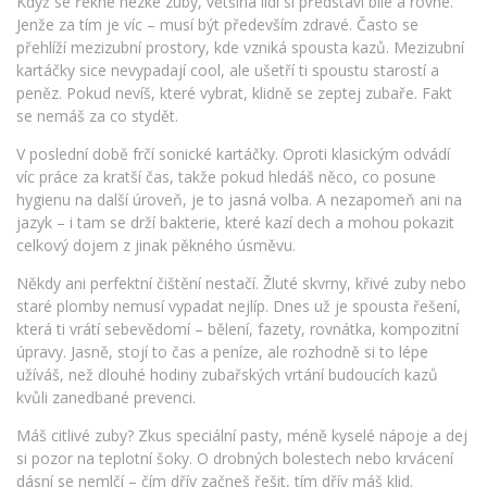
Když se řekne hezké zuby, většina lidí si představí bílé a rovné.
Jenže za tím je víc – musí být především zdravé. Často se
přehlíží mezizubní prostory, kde vzniká spousta kazů. Mezizubní
kartáčky sice nevypadají cool, ale ušetří ti spoustu starostí a
peněz. Pokud nevíš, které vybrat, klidně se zeptej zubaře. Fakt
se nemáš za co stydět.
V poslední době frčí sonické kartáčky. Oproti klasickým odvádí
víc práce za kratší čas, takže pokud hledáš něco, co posune
hygienu na další úroveň, je to jasná volba. A nezapomeň ani na
jazyk – i tam se drží bakterie, které kazí dech a mohou pokazit
celkový dojem z jinak pěkného úsměvu.
Někdy ani perfektní čištění nestačí. Žluté skvrny, křivé zuby nebo
staré plomby nemusí vypadat nejlíp. Dnes už je spousta řešení,
která ti vrátí sebevědomí – bělení, fazety, rovnátka, kompozitní
úpravy. Jasně, stojí to čas a peníze, ale rozhodně si to lépe
užíváš, než dlouhé hodiny zubařských vrtání budoucích kazů
kvůli zanedbané prevenci.
Máš citlivé zuby? Zkus speciální pasty, méně kyselé nápoje a dej
si pozor na teplotní šoky. O drobných bolestech nebo krvácení
dásní se nemlčí – čím dřív začneš řešit, tím dřív máš klid.