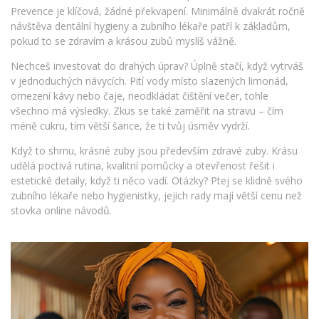
Prevence je klíčová, žádné překvapení. Minimálně dvakrát ročně
návštěva dentální hygieny a zubního lékaře patří k základům,
pokud to se zdravím a krásou zubů myslíš vážně.
Nechceš investovat do drahých úprav? Úplně stačí, když vytrváš
v jednoduchých návycích. Pití vody místo slazených limonád,
omezení kávy nebo čaje, neodkládat čištění večer, tohle
všechno má výsledky. Zkus se také zaměřit na stravu – čím
méně cukru, tím větší šance, že ti tvůj úsměv vydrží.
Když to shrnu, krásné zuby jsou především zdravé zuby. Krásu
udělá poctivá rutina, kvalitní pomůcky a otevřenost řešit i
estetické detaily, když ti něco vadí. Otázky? Ptej se klidně svého
zubního lékaře nebo hygienistky, jejich rady mají větší cenu než
stovka online návodů.