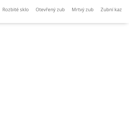
Rozbité sklo
Otevřený zub
Mrtvý zub
Zubní kaz