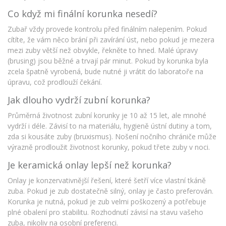
Co když mi finální korunka nesedí?
Zubař vždy provede kontrolu před finálním nalepením. Pokud
cítíte, že vám něco brání při zavírání úst, nebo pokud je mezera
mezi zuby větší než obvykle, řekněte to hned. Malé úpravy
(brusing) jsou běžné a trvají pár minut. Pokud by korunka byla
zcela špatně vyrobená, bude nutné ji vrátit do laboratoře na
úpravu, což prodlouží čekání.
Jak dlouho vydrží zubní korunka?
Průměrná životnost zubní korunky je 10 až 15 let, ale mnohé
vydrží i déle. Závisí to na materiálu, hygieně ústní dutiny a tom,
zda si kousáte zuby (bruxismus). Nošení nočního chrániče může
výrazně prodloužit životnost korunky, pokud třete zuby v noci.
Je keramická onlay lepší než korunka?
Onlay je konzervativnější řešení, které šetří více vlastní tkáně
zuba. Pokud je zub dostatečně silný, onlay je často preferován.
Korunka je nutná, pokud je zub velmi poškozený a potřebuje
plné obalení pro stabilitu. Rozhodnutí závisí na stavu vašeho
zuba, nikoliv na osobní preferenci.