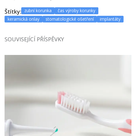
zubní korunka
čas výroby korunky
Štítky:
keramická onlay
stomatologické ošetření
implantáty
SOUVISEJÍCÍ PŘÍSPĚVKY