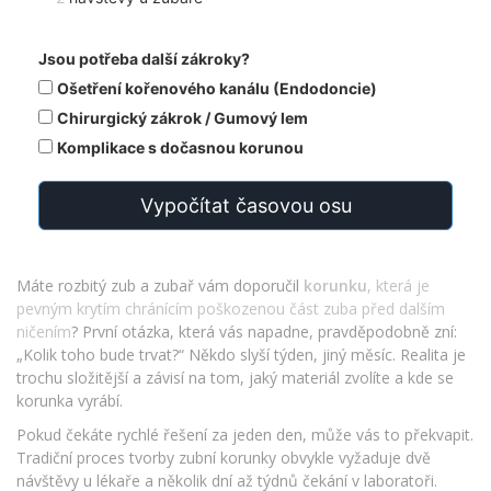
Jsou potřeba další zákroky?
Ošetření kořenového kanálu (Endodoncie)
Chirurgický zákrok / Gumový lem
Komplikace s dočasnou korunou
Vypočítat časovou osu
Máte rozbitý zub a zubař vám doporučil
korunku
, která je
pevným krytím chránícím poškozenou část zuba před dalším
ničením
? První otázka, která vás napadne, pravděpodobně zní:
„Kolik toho bude trvat?“ Někdo slyší týden, jiný měsíc. Realita je
trochu složitější a závisí na tom, jaký materiál zvolíte a kde se
korunka vyrábí.
Pokud čekáte rychlé řešení za jeden den, může vás to překvapit.
Tradiční proces tvorby zubní korunky obvykle vyžaduje dvě
návštěvy u lékaře a několik dní až týdnů čekání v laboratoři.