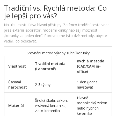
Tradiční vs. Rychlá metoda: Co
je lepší pro vás?
Na trhu existují dva hlavní přístupy. Zatímco tradiční cesta vede
přes externí laboratoř, moderní kliniky nabízejí možnost
„korunky za jeden den“. Porovnejme tyto dvě metody, abyste
věděli, co očekávat.
Srovnání metod výroby zubní korunky
Rychlá metoda
Tradiční metoda
Vlastnost
(CAD/CAM in-
(Laboratoř)
office)
Časová
1 den (jedna
2-3 týdny
náročnost
návštěva)
Hlavně
Široká škála: zirkon,
monolitický zirkon
Materiál
vrstvená keramika,
nebo hybridní
zlato-keramika
keramika