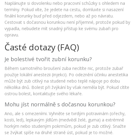
Naplánujte si dovolenku nebo pracovní schůzky s ohledem na
termíny. Pokud víte, že jedete na cestu, domluvte si nasazení
finální korunky buď před odjezdem, nebo až po návratu.
Cestovat s dočasnou korunkou není příjemné, protože pokud by
vypadla, nebudete mít snadný přístup ke svému zubaři pro
opravu.
Časté dotazy (FAQ)
Je bolestivé tvořit zubní korunku?
Během samotného broušení zuba necítíte nic, protože zubař
použije lokální anestezii (injekci). Po odeznění účinku anestetika
může být zub citlivý na studené nebo teplé nápoje po dobu
několika dnů. Bolest při žvýkání by však neměla být. Pokud cítíte
ostrou bolest, kontaktujte svého lékaře.
Mohu jíst normálně s dočasnou korunkou?
Ano, ale s omezeními. Vyhněte se tvrdým potravinám (ořechy,
kosti, led), lepkavým jídlům (medvědí želé, guma) a extrémně
horkým nebo studeným pokrmům, pokud je zub citlivý. Snažte
se žvýkat spíše na druhé straně úst, pokud je to možné.