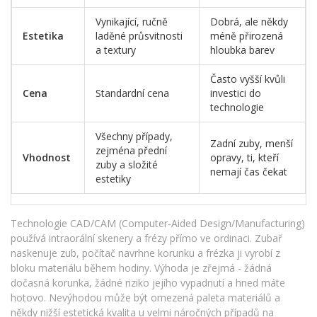
Vynikající, ručně
Dobrá, ale někdy
Estetika
laděné průsvitnosti
méně přirozená
a textury
hloubka barev
Často vyšší kvůli
Cena
Standardní cena
investici do
technologie
Všechny případy,
Zadní zuby, menší
zejména přední
Vhodnost
opravy, ti, kteří
zuby a složité
nemají čas čekat
estetiky
Technologie CAD/CAM (Computer-Aided Design/Manufacturing)
používá intraorální skenery a frézy přímo ve ordinaci. Zubař
naskenuje zub, počítač navrhne korunku a frézka ji vyrobí z
bloku materiálu během hodiny. Výhoda je zřejmá - žádná
dočasná korunka, žádné riziko jejího vypadnutí a hned máte
hotovo. Nevýhodou může být omezená paleta materiálů a
někdy nižší estetická kvalita u velmi náročných případů na