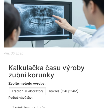
kvě, 30 2026
Kalkulačka času výroby
zubní korunky
Zvolte metodu výroby:
Tradiční (Laboratoř)
Rychlá (CAD/CAM)
Počet návštěv:
2
návštěvy u zubaře