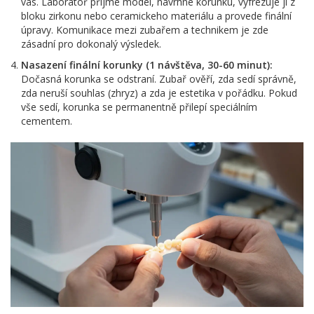
vás. Laboratoř přijme model, navrhne korunku, vyfrézuje ji z
bloku zirkonu nebo ceramickeho materiálu a provede finální
úpravy. Komunikace mezi zubařem a technikem je zde
zásadní pro dokonalý výsledek.
Nasazení finální korunky (1 návštěva, 30-60 minut):
Dočasná korunka se odstraní. Zubař ověří, zda sedí správně,
zda neruší souhlas (zhryz) a zda je estetika v pořádku. Pokud
vše sedí, korunka se permanentně přilepí speciálním
cementem.