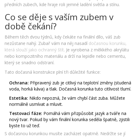
předních zubech, kde hraje roli jemné ladění světla a stínu.
Co se děje s vaším zubem v
době čekání?
Během těch dvou týdnů, kdy čekáte na finální dílo, váš zub
nezůstane nahý. Zubař vám na něj nasadí
dočasnou korunku
,
která slouží jako ochranný štít
. Je vyrobena z měkkého akrylátu
nebo kompozitního materiálu a drží na lepidle nebo cementu,
který se snadno odstraní.
Tato dočasná konstrukce plní tři důležité funkce:
Ochrana:
Připravený zub je citlivý na teplotní změny (studená
voda, horká káva) a tlak. Dočasná korunka tuto citlivost tlumí.
Estetika:
Nikdo nepozná, že vám chybí část zuba. Můžete
normálně usmívat a mluvit.
Testovací fáze:
Pomáhá vám přizpůsobit jazyk a tváře na
nový tvar. Pokud by vám finální korunka seděla špatně, zjistili
byste to už teď.
S dočasnou korunkou musíte zacházet opatrně. Nedržte se jí