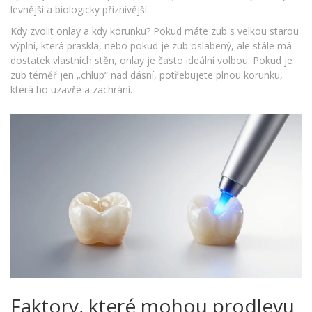
levnější a biologicky příznivější.
Kdy zvolit onlay a kdy korunku? Pokud máte zub s velkou starou
výplní, která praskla, nebo pokud je zub oslabený, ale stále má
dostatek vlastních stěn, onlay je často ideální volbou. Pokud je
zub téměř jen „chlup“ nad dásní, potřebujete plnou korunku,
která ho uzavře a zachrání.
Faktory, které mohou prodlevu