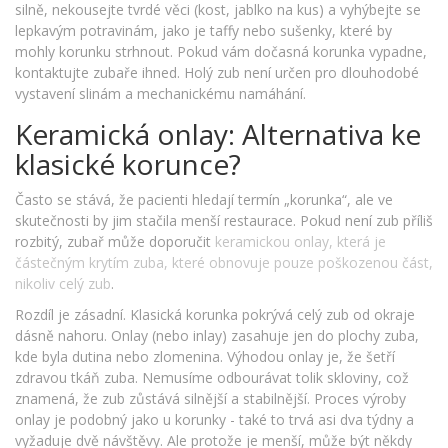
silně, nekousejte tvrdé věci (kost, jablko na kus) a vyhýbejte se
lepkavým potravinám, jako je taffy nebo sušenky, které by
mohly korunku strhnout. Pokud vám dočasná korunka vypadne,
kontaktujte zubaře ihned. Holý zub není určen pro dlouhodobé
vystavení slinám a mechanickému namáhání.
Keramická onlay: Alternativa ke
klasické korunce?
Často se stává, že pacienti hledají termín „korunka“, ale ve
skutečnosti by jim stačila menší restaurace. Pokud není zub příliš
rozbitý, zubař může doporučit
keramickou onlay
, která je
částečným krytím zuba, které obnovuje pouze poškozenou část,
nikoliv celý zub
.
Rozdíl je zásadní. Klasická korunka pokrývá celý zub od okraje
dásně nahoru. Onlay (nebo inlay) zasahuje jen do plochy zuba,
kde byla dutina nebo zlomenina. Výhodou onlay je, že šetří
zdravou tkáň zuba. Nemusíme odbourávat tolik skloviny, což
znamená, že zub zůstává silnější a stabilnější. Proces výroby
onlay je podobný jako u korunky - také to trvá asi dva týdny a
vyžaduje dvě návštěvy. Ale protože je menší, může být někdy