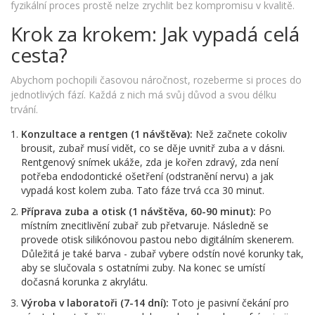
fyzikální proces prostě nelze zrychlit bez kompromisu v kvalitě.
Krok za krokem: Jak vypadá celá
cesta?
Abychom pochopili časovou náročnost, rozeberme si proces do
jednotlivých fází. Každá z nich má svůj důvod a svou délku
trvání.
Konzultace a rentgen (1 návštěva):
Než začnete cokoliv
brousit, zubař musí vidět, co se děje uvnitř zuba a v dásni.
Rentgenový snímek ukáže, zda je kořen zdravý, zda není
potřeba endodontické ošetření (odstranění nervu) a jak
vypadá kost kolem zuba. Tato fáze trvá cca 30 minut.
Příprava zuba a otisk (1 návštěva, 60-90 minut):
Po
místním znecitlivění zubař zub přetvaruje. Následně se
provede otisk silikónovou pastou nebo digitálním skenerem.
Důležitá je také barva - zubař vybere odstín nové korunky tak,
aby se slučovala s ostatními zuby. Na konec se umístí
dočasná korunka z akrylátu.
Výroba v laboratoři (7-14 dní):
Toto je pasivní čekání pro