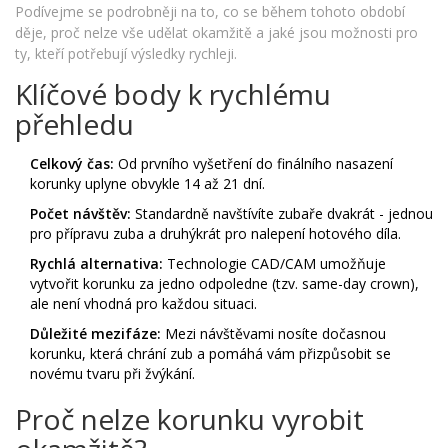
Podívejme se podrobněji na to, co se během tohoto období
děje, proč nelze vše udělat okamžitě a jaké jsou možnosti pro
ty, kteří potřebují výsledky rychleji.
Klíčové body k rychlému
přehledu
Celkový čas:
Od prvního vyšetření do finálního nasazení
korunky uplyne obvykle 14 až 21 dní.
Počet návštěv:
Standardně navštívíte zubaře dvakrát - jednou
pro přípravu zuba a druhýkrát pro nalepení hotového díla.
Rychlá alternativa:
Technologie CAD/CAM umožňuje
vytvořit korunku za jedno odpoledne (tzv. same-day crown),
ale není vhodná pro každou situaci.
Důležité mezifáze:
Mezi návštěvami nosíte dočasnou
korunku, která chrání zub a pomáhá vám přizpůsobit se
novému tvaru při žvýkání.
Proč nelze korunku vyrobit