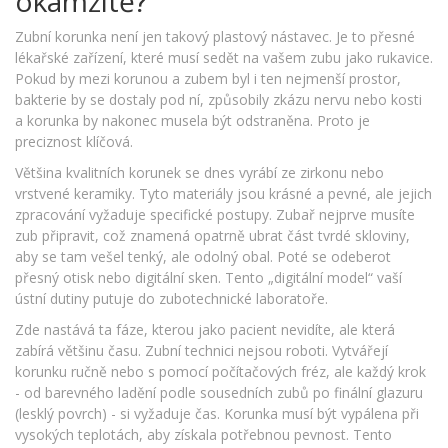
okamžitě?
Zubní korunka není jen takový plastový nástavec. Je to přesné
lékařské zařízení, které musí sedět na vašem zubu jako rukavice.
Pokud by mezi korunou a zubem byl i ten nejmenší prostor,
bakterie by se dostaly pod ní, způsobily zkázu nervu nebo kosti
a korunka by nakonec musela být odstraněna. Proto je
preciznost klíčová.
Většina kvalitních korunek se dnes vyrábí ze zirkonu nebo
vrstvené keramiky. Tyto materiály jsou krásné a pevné, ale jejich
zpracování vyžaduje specifické postupy. Zubař nejprve musíte
zub připravit, což znamená opatrně ubrat část tvrdé skloviny,
aby se tam vešel tenký, ale odolný obal. Poté se odeberot
přesný otisk nebo digitální sken. Tento „digitální model“ vaší
ústní dutiny putuje do zubotechnické laboratoře.
Zde nastává ta fáze, kterou jako pacient nevidíte, ale která
zabírá většinu času. Zubní technici nejsou roboti. Vytvářejí
korunku ručně nebo s pomocí počítačových fréz, ale každý krok
- od barevného ladění podle sousedních zubů po finální glazuru
(lesklý povrch) - si vyžaduje čas. Korunka musí být vypálena při
vysokých teplotách, aby získala potřebnou pevnost. Tento