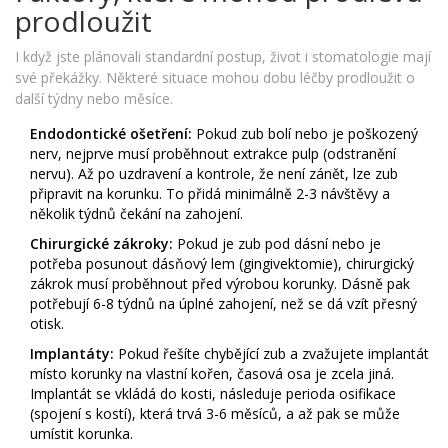
prodloužit
I když jste plánovali standardní postup, život i stomatologie mají
své překážky. Některé situace mohou dobu léčby prodloužit o
další týdny nebo měsíce.
Endodontické ošetření:
Pokud zub bolí nebo je poškozený
nerv, nejprve musí proběhnout extrakce pulp (odstranění
nervu). Až po uzdravení a kontrole, že není zánět, lze zub
připravit na korunku. To přidá minimálně 2-3 návštěvy a
několik týdnů čekání na zahojení.
Chirurgické zákroky:
Pokud je zub pod dásní nebo je
potřeba posunout dásňový lem (gingivektomie), chirurgický
zákrok musí proběhnout před výrobou korunky. Dásně pak
potřebují 6-8 týdnů na úplné zahojení, než se dá vzít přesný
otisk.
Implantáty:
Pokud řešíte chybějící zub a zvažujete implantát
místo korunky na vlastní kořen, časová osa je zcela jiná.
Implantát se vkládá do kosti, následuje perioda osifikace
(spojení s kostí), která trvá 3-6 měsíců, a až pak se může
umístit korunka.