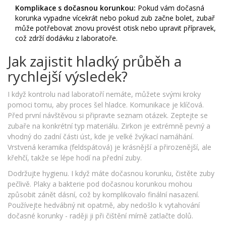
Komplikace s dočasnou korunkou:
Pokud vám dočasná
korunka vypadne vícekrát nebo pokud zub začne bolet, zubař
může potřebovat znovu provést otisk nebo upravit přípravek,
což zdrží dodávku z laboratoře.
Jak zajistit hladký průběh a
rychlejší výsledek?
I když kontrolu nad laboratoří nemáte, můžete svými kroky
pomoci tomu, aby proces šel hladce. Komunikace je klíčová.
Před první návštěvou si připravte seznam otázek. Zeptejte se
zubaře na konkrétní typ materiálu. Zirkon je extrémně pevný a
vhodný do zadní části úst, kde je velké žvýkací namáhání.
Vrstvená keramika (feldspátová) je krásnější a přirozenější, ale
křehčí, takže se lépe hodí na přední zuby.
Dodržujte hygienu. I když máte dočasnou korunku, čistěte zuby
pečlivě. Plaky a bakterie pod dočasnou korunkou mohou
způsobit zánět dásní, což by komplikovalo finální nasazení.
Používejte hedvábný nit opatrně, aby nedošlo k vytahování
dočasné korunky - raději ji při čištění mírně zatlačte dolů.