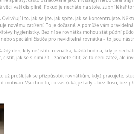
lné aparáty, často označované jako Invisalign nebo clear alig
dné věci: vaší disiplíně. Pokud je necháte na stole, zubní lékař
livňují i to, jak se jíte, jak spíte, jak se koncentrujete. Něk
buje novému zatížení. To je dočasné. A pomůže vám pravideln
ávštěvy hygienistky
. Bez ní se rovnátka mohou stát půdní půd
 nebo speciální čističe pro neviditelná rovnátka – to jsou nást
aždý den, kdy nečistíte rovnátka, každá hodina, kdy je necháte 
 čistit, jak se s nimi žít – začnete cítit, že to není zátěž, al
 to už prošli. Jak se přizpůsobit rovnátkům, když pracujete, s
t motivaci. Všechno to, co vás čeká, je tady – bez flusu, bez př