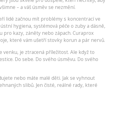
nery
jsou skvělé pro dospělé, kteří nechtějí, aby
 to všimne – a váš úsměv se nezmění.
teří lidé začnou mít problémy s koncentrací ve
á
ústní hygiena
,
systémová péče o zuby a dásně,
ou pro kazy, záněty nebo zápach. Curaprox
roje, které vám ušetří stovky korun a pár nervů.
venku, je ztracená příležitost. Ale když to
e investice. Do sebe. Do svého úsměvu. Do svého
tudujete nebo máte malé děti. Jak se vyhnout
ehnaných slibů. Jen čisté, reálné rady, které