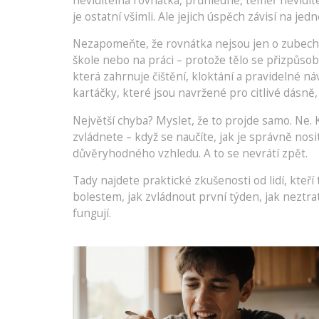
neviditelná rovnátka
,
průhledné, téměř nevidite
je ostatní všimli. Ale jejich úspěch závisí na je
Nezapomeňte, že rovnátka nejsou jen o zubech. Ov
škole nebo na práci – protože tělo se přizpůso
která zahrnuje čištění, kloktání a pravidelné n
kartáčky, které jsou navržené pro citlivé dásně,
Největší chyba? Myslet, že to projde samo. Ne. K
zvládnete – když se naučíte, jak je správně nosit,
důvěryhodného vzhledu. A to se nevrátí zpět.
Tady najdete praktické zkušenosti od lidí, kteří
bolestem, jak zvládnout první týden, jak neztrati
fungují.