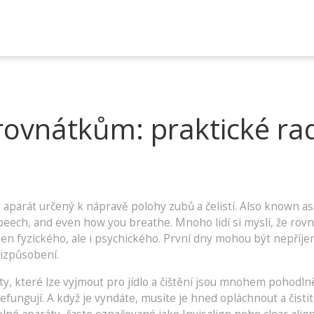
 rovnátkům: praktické ra
 aparát určený k nápravě polohy zubů a čelistí
. Also known a
speech, and even how you breathe.
Mnoho lidí si myslí, že rovn
en fyzického, ale i psychického. První dny mohou být nepříje
řizpůsobení.
, které lze vyjmout pro jídlo a čištění
jsou mnohem pohodlnější 
fungují. A když je vyndáte, musíte je hned opláchnout a čistit