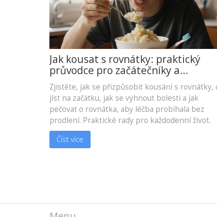
Jak kousat s rovnátky: praktický
průvodce pro začátečníky a
pokročilé
Zjistěte, jak se přizpůsobit kousání s rovnátky, 
jíst na začátku, jak se vyhnout bolesti a jak
pečovat o rovnátka, aby léčba probíhala bez
prodlení. Praktické rady pro každodenní život.
Číst více
Menu