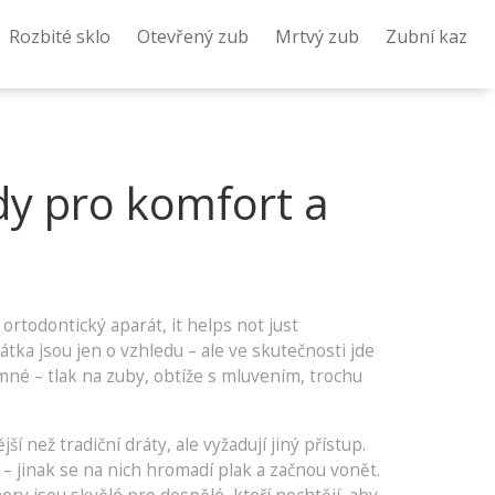
Rozbité sklo
Otevřený zub
Mrtvý zub
Zubní kaz
dy pro komfort a
s
ortodontický aparát
, it helps not just
átka jsou jen o vzhledu – ale ve skutečnosti jde
mné – tlak na zuby, obtíže s mluvením, trochu
než tradiční dráty, ale vyžadují jiný přístup.
 – jinak se na nich hromadí plak a začnou vonět.