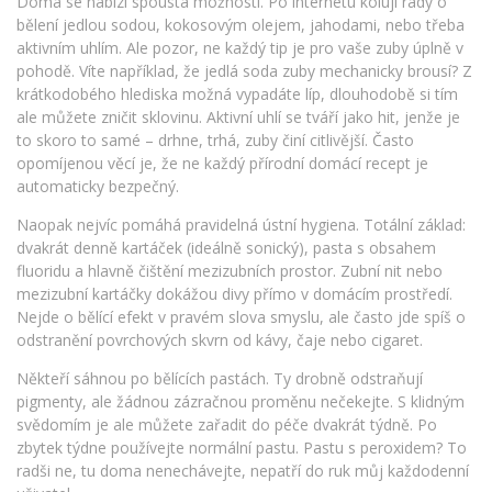
Doma se nabízí spousta možností. Po internetu kolují rady o
bělení jedlou sodou, kokosovým olejem, jahodami, nebo třeba
aktivním uhlím. Ale pozor, ne každý tip je pro vaše zuby úplně v
pohodě. Víte například, že jedlá soda zuby mechanicky brousí? Z
krátkodobého hlediska možná vypadáte líp, dlouhodobě si tím
ale můžete zničit sklovinu. Aktivní uhlí se tváří jako hit, jenže je
to skoro to samé – drhne, trhá, zuby činí citlivější. Často
opomíjenou věcí je, že ne každý přírodní domácí recept je
automaticky bezpečný.
Naopak nejvíc pomáhá pravidelná ústní hygiena. Totální základ:
dvakrát denně kartáček (ideálně sonický), pasta s obsahem
fluoridu a hlavně čištění mezizubních prostor. Zubní nit nebo
mezizubní kartáčky dokážou divy přímo v domácím prostředí.
Nejde o bělící efekt v pravém slova smyslu, ale často jde spíš o
odstranění povrchových skvrn od kávy, čaje nebo cigaret.
Někteří sáhnou po bělících pastách. Ty drobně odstraňují
pigmenty, ale žádnou zázračnou proměnu nečekejte. S klidným
svědomím je ale můžete zařadit do péče dvakrát týdně. Po
zbytek týdne používejte normální pastu. Pastu s peroxidem? To
radši ne, tu doma nenechávejte, nepatří do ruk můj každodenní