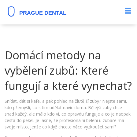
Domácí metody na
vybělení zubů: Které
fungují a které vynechat?
Snídat, dát si kafe, a pak pohled na žlutější zuby? Nejste sami,
kdo přemýšlí, co s tím udělat navíc doma. Bělejší zuby chce
snad každý, ale málo kdo ví, co opravdu funguje a co je naopak
cesta do pekel. Je jasné, že profesionální bělení u zubaře má
svoje místo, jenže co když chcete něco vyzkoušet sami?