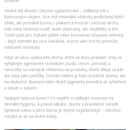
uživatel.
Hodně lidí zkouší i olejové vyplachování – oblíbený trik s
kokosovým olejem. Sice má minimální vědecky podložený bělící
efekt, ale pomáhá trochu s plakem a možná i svěžestí dechu.
Kdo čeká skokový rozdíl, bude zklamaný, ale neublížíte si tím.
Totéž platí pro žvýkání jablek nebo konzumaci křupavé zeleniny
– když nemáte po ruce kartáček, ovoce vám trochu pomůže
odstranit nečistoty.
Když už něco vyzkoušíte doma, držte se dvou pravidel: vždy se
vyhýbejte agresivním technikám (soda, citron, peroxid) a
nenechte se nachytat reklamou na produkty, které slibují za pár
dní zuby jako perličky. Domácí bělení je fajn na běžné skvrny, ale
na skutečné zbarvení nebo hlubší pigmenty pomáhá až vyšetření
a zásah u zubaře.
Nejlepší rada na konec? Co nejdřív si udělejte rezervaci na
dentální hygienu, a pokud váháte, zkuste ji pravidelně zařadit.
Správná rutina a péče doma je stejně nejdůležitější – všechno
ostatní je až na druhé koleji.