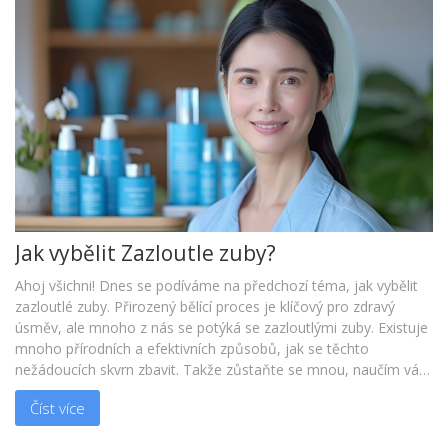
Jak vybělit Zazloutle zuby?
Ahoj všichni! Dnes se podíváme na předchozí téma, jak vybělit
zazloutlé zuby. Přirozený bělící proces je klíčový pro zdravý
úsměv, ale mnoho z nás se potýká se zazloutlými zuby. Existuje
mnoho přírodních a efektivních způsobů, jak se těchto
nežádoucích skvrn zbavit. Takže zůstaňte se mnou, naučím vás,
jak se postarat o svůj úsměv a cítit se s ním skvěle!
Číst více