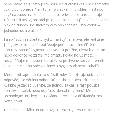
nebo šťávy jsou často ještě horší viníci vzniku kazů než samotný
cukr v bonbonech. Není to jen o sladkém – problém nastává,
když na zubech cukr zůstane a bakterie se dostanou do ráje.
Důležitější než výčet jídel je to, jak dlouho po jídle zůstane zubní
plak na zubech. Po sladkém vždy vypláchněte ústa vodou –
jednoduché, ale účinné.
Fáma "zubní implantáty vydrží navždy" je lákavá, ale realita je
jiná. Jakýkoli implantát potřebuje péči, pravidelné čištění a
kontroly. Špatná hygiena i zde vede k potížím, třeba k zánětům
nebo dokonce ke ztrátě implantátu. Pokud ho už máte,
nevyměňujte mezizubní kartáčky za pochybné rady z internetu,
spolehněte se na rady zkušených hygienistek nebo zubařů.
Mnoho lidí tápe, jak často si čistit zuby. Neexistuje univerzální
odpověď, ale většina odborníků se shodne: dvakrát denně
kvalitně je základ. Ale víte, že jednou za čas je fajn použít i
sonický kartáček nebo dopřát si dentální hygienu? Moderní
technologie umí hygientu zvládnout rychleji a důkladněji, než
byste čekali.
Nenechte se zlákat internetovými "zázraky" typu citron nebo