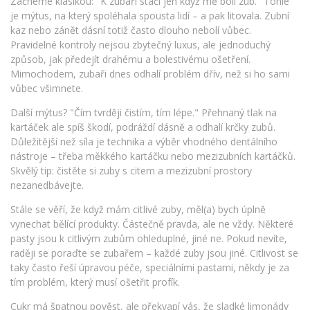
Začneme klasikou: "K zubaři stačí jen když mě bolí zub." Tohle
je mýtus, na který spoléhala spousta lidí – a pak litovala. Zubní
kaz nebo zánět dásní totiž často dlouho nebolí vůbec.
Pravidelné kontroly nejsou zbytečný luxus, ale jednoduchý
způsob, jak předejít drahému a bolestivému ošetření.
Mimochodem, zubaři dnes odhalí problém dřív, než si ho sami
vůbec všimnete.
Další mýtus? "Čím tvrději čistím, tím lépe." Přehnaný tlak na
kartáček ale spíš škodí, podráždí dásně a odhalí krčky zubů.
Důležitější než síla je technika a výběr vhodného dentálního
nástroje – třeba měkkého kartáčku nebo mezizubních kartáčků.
Skvělý tip: čistěte si zuby s citem a mezizubní prostory
nezanedbávejte.
Stále se věří, že když mám citlivé zuby, měl(a) bych úplně
vynechat bělící produkty. Částečně pravda, ale ne vždy. Některé
pasty jsou k citlivým zubům ohleduplné, jiné ne. Pokud nevíte,
raději se poraďte se zubařem – každé zuby jsou jiné. Citlivost se
taky často řeší úpravou péče, speciálními pastami, někdy je za
tím problém, který musí ošetřit profík.
Cukr má špatnou pověst, ale překvapí vás, že sladké limonády