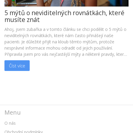
5 mýtů o neviditelných rovnátkách, které
musíte znát
Ahoj, jsem zubařka a v tomto článku se chci podělit o 5 mýtů o
neviditelných rovnátkách, které nám často přinášejí naše
pacienti. Je důležité přijít na kloub těmto mýtům, protože
nesprávné informace mohou odradit od jejich používání.
Připravila jsem pro vás nejčastější mýty a některé pravdy, které
musíte znát. Přeji vám příjemné čtení!
Číst více
Menu
O nás
Obchodní podmínky