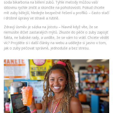
soda bikarbona na bělení zubů. Tyhle metody můžou vaši
sklovinu rychle zničit a skončíte na pohotovosti. Pokud chcete
mít zuby bělejší, hledejte bezpečné řešení u profíků – často stačí
i drobné úpravy ve stravě a rutině.
Zdravý úsměv je sázka na jistotu – hlavně když víte, že se
nemusíte držet zastaralých mýtů. Zkuste do péče o zuby zapojit
fakta, ne babské rady, a uvidíte, že se vám to vrátí. Chcete vědět
víc? Projděte si i další články na webu a udělejte si jasno v tom,
jak o zuby pečovat správně, jednoduše a bez stresu.