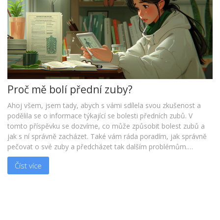
Proč mě bolí přední zuby?
Ahoj všem, jsem tady, abych s vámi sdílela svou zkušenost a
podělila se o informace týkající se bolesti předních zubů. V
tomto příspěvku se dozvíme, co může způsobit bolest zubů a
jak s ní správně zacházet. Také vám ráda poradím, jak správně
pečovat o své zuby a předcházet tak dalším problémům.
Připojte se ke mně a pojďme tento problém společně řešit.
Číst více