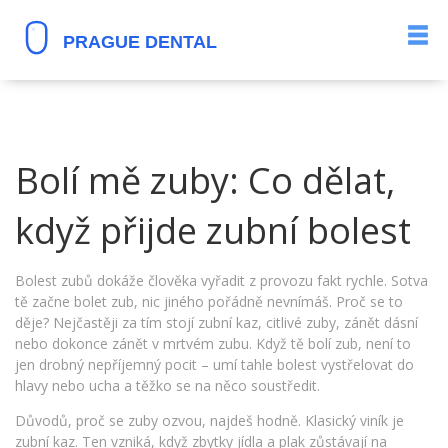
Bolí mě zuby: Co dělat,
když přijde zubní bolest
Bolest zubů dokáže člověka vyřadit z provozu fakt rychle. Sotva
tě začne bolet zub, nic jiného pořádně nevnímáš. Proč se to
děje? Nejčastěji za tím stojí zubní kaz, citlivé zuby, zánět dásní
nebo dokonce zánět v mrtvém zubu. Když tě bolí zub, není to
jen drobný nepříjemný pocit – umí tahle bolest vystřelovat do
hlavy nebo ucha a těžko se na něco soustředit.
Důvodů, proč se zuby ozvou, najdeš hodně. Klasický viník je
zubní kaz. Ten vzniká, když zbytky jídla a plak zůstávají na