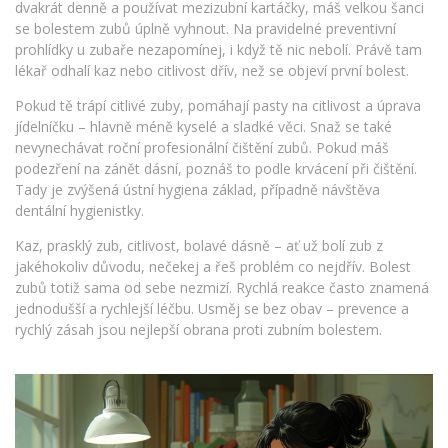
dvakrát denně a používat mezizubní kartáčky, máš velkou šanci
se bolestem zubů úplně vyhnout. Na pravidelné preventivní
prohlídky u zubaře nezapomínej, i když tě nic nebolí. Právě tam
lékař odhalí kaz nebo citlivost dřív, než se objeví první bolest.
Pokud tě trápí citlivé zuby, pomáhají pasty na citlivost a úprava
jídelníčku – hlavně méně kyselé a sladké věci. Snaž se také
nevynechávat roční profesionální čištění zubů. Pokud máš
podezření na zánět dásní, poznáš to podle krvácení při čištění.
Tady je zvýšená ústní hygiena základ, případně návštěva
dentální hygienistky.
Kaz, prasklý zub, citlivost, bolavé dásně – ať už bolí zub z
jakéhokoliv důvodu, nečekej a řeš problém co nejdřív. Bolest
zubů totiž sama od sebe nezmizí. Rychlá reakce často znamená
jednodušší a rychlejší léčbu. Usměj se bez obav – prevence a
rychlý zásah jsou nejlepší obrana proti zubním bolestem.