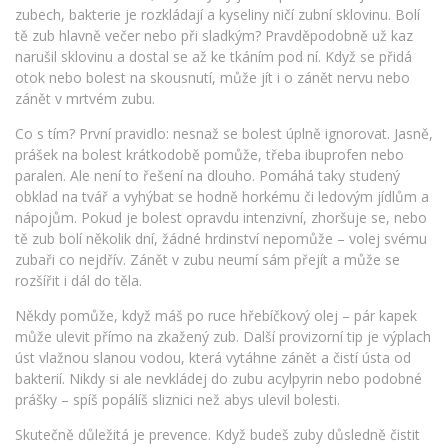
zubech, bakterie je rozkládají a kyseliny ničí zubní sklovinu. Bolí
tě zub hlavně večer nebo při sladkým? Pravděpodobně už kaz
narušil sklovinu a dostal se až ke tkáním pod ní. Když se přidá
otok nebo bolest na skousnutí, může jít i o zánět nervu nebo
zánět v mrtvém zubu.
Co s tím? První pravidlo: nesnaž se bolest úplně ignorovat. Jasně,
prášek na bolest krátkodobě pomůže, třeba ibuprofen nebo
paralen. Ale není to řešení na dlouho. Pomáhá taky studený
obklad na tvář a vyhýbat se hodně horkému či ledovým jídlům a
nápojům. Pokud je bolest opravdu intenzivní, zhoršuje se, nebo
tě zub bolí několik dní, žádné hrdinství nepomůže – volej svému
zubaři co nejdřív. Zánět v zubu neumí sám přejít a může se
rozšířit i dál do těla.
Někdy pomůže, když máš po ruce hřebíčkový olej – pár kapek
může ulevit přímo na zkažený zub. Další provizorní tip je výplach
úst vlažnou slanou vodou, která vytáhne zánět a čistí ústa od
bakterií. Nikdy si ale nevkládej do zubu acylpyrin nebo podobné
prášky – spíš popálíš sliznici než abys ulevil bolesti.
Skutečně důležitá je prevence. Když budeš zuby důsledně čistit