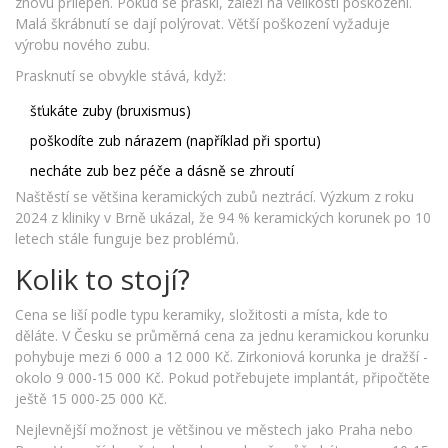
znovu přilepen. Pokud se praskl, záleží na velikosti poškození.
Malá škrábnutí se dají polýrovat. Větší poškození vyžaduje
výrobu nového zubu.
Prasknutí se obvykle stává, když:
šťukáte zuby (bruxismus)
poškodíte zub nárazem (například při sportu)
necháte zub bez péče a dásně se zhroutí
Naštěstí se většina keramických zubů neztrácí. Výzkum z roku
2024 z kliniky v Brně ukázal, že 94 % keramických korunek po 10
letech stále funguje bez problémů.
Kolik to stojí?
Cena se liší podle typu keramiky, složitosti a místa, kde to
děláte. V Česku se průměrná cena za jednu keramickou korunku
pohybuje mezi 6 000 a 12 000 Kč. Zirkoniová korunka je dražší -
okolo 9 000-15 000 Kč. Pokud potřebujete implantát, připočtěte
ještě 15 000-25 000 Kč.
Nejlevnější možnost je většinou ve městech jako Praha nebo