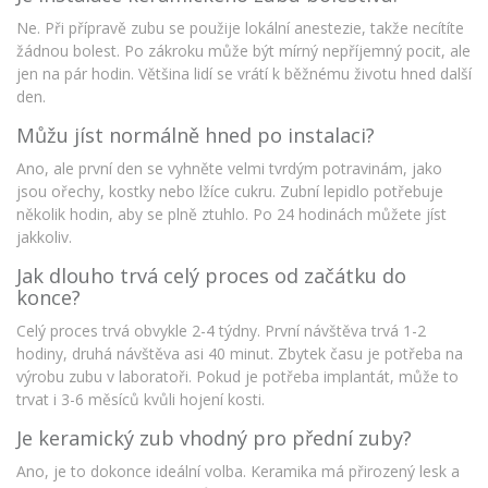
Ne. Při přípravě zubu se použije lokální anestezie, takže necítíte
žádnou bolest. Po zákroku může být mírný nepříjemný pocit, ale
jen na pár hodin. Většina lidí se vrátí k běžnému životu hned další
den.
Můžu jíst normálně hned po instalaci?
Ano, ale první den se vyhněte velmi tvrdým potravinám, jako
jsou ořechy, kostky nebo lžíce cukru. Zubní lepidlo potřebuje
několik hodin, aby se plně ztuhlo. Po 24 hodinách můžete jíst
jakkoliv.
Jak dlouho trvá celý proces od začátku do
konce?
Celý proces trvá obvykle 2-4 týdny. První návštěva trvá 1-2
hodiny, druhá návštěva asi 40 minut. Zbytek času je potřeba na
výrobu zubu v laboratoři. Pokud je potřeba implantát, může to
trvat i 3-6 měsíců kvůli hojení kosti.
Je keramický zub vhodný pro přední zuby?
Ano, je to dokonce ideální volba. Keramika má přirozený lesk a