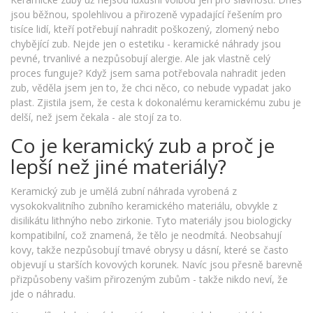
jsou běžnou, spolehlivou a přirozeně vypadající řešením pro
tisíce lidí, kteří potřebují nahradit poškozený, zlomený nebo
chybějící zub. Nejde jen o estetiku - keramické náhrady jsou
pevné, trvanlivé a nezpůsobují alergie. Ale jak vlastně celý
proces funguje? Když jsem sama potřebovala nahradit jeden
zub, věděla jsem jen to, že chci něco, co nebude vypadat jako
plast. Zjistila jsem, že cesta k dokonalému keramickému zubu je
delší, než jsem čekala - ale stojí za to.
Co je keramický zub a proč je
lepší než jiné materiály?
Keramický zub je umělá zubní náhrada vyrobená z
vysokokvalitního zubního keramického materiálu, obvykle z
disilikátu lithnýho nebo zirkonie. Tyto materiály jsou biologicky
kompatibilní, což znamená, že tělo je neodmítá. Neobsahují
kovy, takže nezpůsobují tmavé obrysy u dásní, které se často
objevují u starších kovových korunek. Navíc jsou přesně barevně
přizpůsobeny vašim přirozeným zubům - takže nikdo neví, že
jde o náhradu.