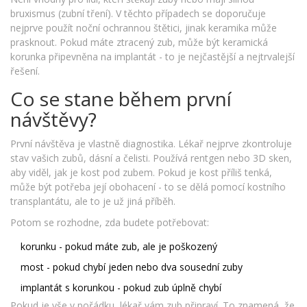
bruxismus (zubní tření). V těchto případech se doporučuje
nejprve použít noční ochrannou štětici, jinak keramika může
prasknout. Pokud máte ztracený zub, může být keramická
korunka připevněna na implantát - to je nejčastější a nejtrvalejší
řešení.
Co se stane během první
návštěvy?
První návštěva je vlastně diagnostika. Lékař nejprve zkontroluje
stav vašich zubů, dásní a čelisti. Používá rentgen nebo 3D sken,
aby viděl, jak je kost pod zubem. Pokud je kost příliš tenká,
může být potřeba její obohacení - to se dělá pomocí kostního
transplantátu, ale to je už jiná příběh.
Potom se rozhodne, zda budete potřebovat:
korunku - pokud máte zub, ale je poškozený
most - pokud chybí jeden nebo dva sousední zuby
implantát s korunkou - pokud zub úplně chybí
Pokud je vše v pořádku, lékař vám zub připraví. To znamená, že