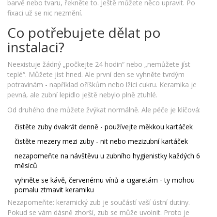
barvě nebo tvaru, řekněte to. Ještě můžete něco upravit. Po
fixaci už se nic nezmění.
Co potřebujete dělat po
instalaci?
Neexistuje žádný „počkejte 24 hodin“ nebo „nemůžete jíst
teplé“. Můžete jíst hned. Ale první den se vyhněte tvrdým
potravinám - například oříškům nebo lžíci cukru. Keramika je
pevná, ale zubní lepidlo ještě nebylo plně ztuhlé.
Od druhého dne můžete žvýkat normálně. Ale péče je klíčová:
čistěte zuby dvakrát denně - používejte měkkou kartáček
čistěte mezery mezi zuby - nit nebo mezizubní kartáček
nezapomeňte na návštěvu u zubního hygienistky každých 6
měsíců
vyhněte se kávě, červenému vínů a cigaretám - ty mohou
pomalu ztmavit keramiku
Nezapomeňte: keramický zub je součástí vaší ústní dutiny.
Pokud se vám dásně zhorší, zub se může uvolnit. Proto je