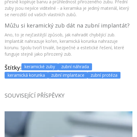
přesně kopíruje barvu a průhlednost přirozeného zubu. Přední
zuby jsou nejvíce viditelné - a keramika je jediný materiál, který
se nerozliší od vašich vlastních zubů.
Můžu si keramický zub dát na zubní implantát?
Ano, to je nejčastější způsob, jak nahradit chybějící zub.
Implantát nahrazuje kořen, keramická korunka nahrazuje
korunu. Spolu tvoří trvalé, bezpečné a estetické řešení, které
funguje stejně jako přirozený zub.
keramické zuby
zubní náhrada
Štítky:
keramická korunka
zubní implantace
zubní protéza
SOUVISEJÍCÍ PŘÍSPĚVKY