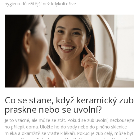
hygiena důležitější než kdykoli dříve.
Co se stane, když keramický zub
praskne nebo se uvolní?
Je to vzácné, ale může se stát. Pokud se zub uvolní, nezkoušejte
ho přilepit doma. Uložte ho do vody nebo do plného sklenice
mléka a okamžitě se vraťte k lékaři. Pokud je zub celý, může být