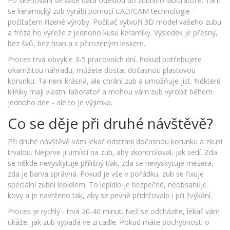
Po skenování se vaše data odešlou do zubního laboratoře. Tam
se keramický zub vyrábí pomocí CAD/CAM technologie -
počítačem řízené výroby. Počítač vytvoří 3D model vašeho zubu
a fréza ho vyřeže z jednoho kusu keramiky. Výsledek je přesný,
bez švů, bez hran a s přirozeným leskem.
Proces trvá obvykle 3-5 pracovních dní. Pokud potřebujete
okamžitou náhradu, můžete dostat dočasnou plastovou
korunku. Ta není krásná, ale chrání zub a umožňuje jíst. Některé
kliniky mají vlastní laboratoř a mohou vám zub vyrobit během
jednoho dne - ale to je výjimka.
Co se děje při druhé návštěvě?
Při druhé návštěvě vám lékař odstraní dočasnou korunku a zkusí
trvalou. Nejprve ji umístí na zub, aby zkontroloval, jak sedí. Zda
se někde nevyskytuje přílišný tlak, zda se nevyskytuje mezera,
zda je barva správná. Pokud je vše v pořádku, zub se fixuje
speciální zubní lepidlem. To lepidlo je bezpečné, neobsahuje
kovy a je navrženo tak, aby se pevně přidržovalo i při žvýkání.
Proces je rychlý - trvá 20-40 minut. Než se odcházíte, lékař vám
ukáže, jak zub vypadá ve zrcadle. Pokud máte pochybnosti o