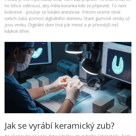
ho lehce odbrousí, aby měla korunka kde se připevnit. To není
bolestivé - použije se lokální anestezie. Potom vezme otisk
vašich zubů pomocí digitálního skeneru. Staré gumové otisky už
jsou venku. Digitální sken trvá pár minut a je přesnější než
kdykoli dříve.
Jak se vyrábí keramický zub?