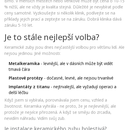
Brno. V menších městech nebo venkově může být cena o 10-15
% nižší, ale ne vždy je kvalita stejná. Důležité je nevybírat podle
ceny samotné. Vyzkoušejte si několik klinik, podívejte se na
příklady jejich prací a zeptejte se na záruku. Dobrá klinika dává
záruku 5-10 let.
Je to stále nejlepší volba?
Keramické zuby jsou dnes nejčastější volbou pro většinu lidí. Ale
nejsou jedinou. Jiné možnosti:
Metalkeramika
- levnější, ale v dásních může být vidět
tmavá čára
Plastové protézy
- dočasné, levné, ale nejsou trvanlivé
Implantáty z titanu
- nejtrvalejší, ale vyžadují operaci a
delší léčbu
Když jsem si vybírala, porovnávala jsem cenu, vzhled a
životnost. Keramika vyhrála - ne proto, že je nejlevnější, ale
protože je nejvíce přirozená. A když se směju do zrcadla,
nevidím náhradu. Vidím svůj zub.
Je instalace keramického zubu bolestivá?