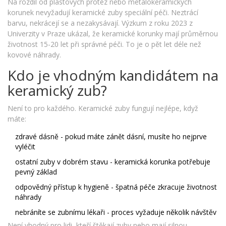
Na rozdíl od plastových protéz nebo metalokeramických
korunek nevyžadují keramické zuby speciální péči. Neztrácí
barvu, nekrácejí se a nezakysávají. Výzkum z roku 2023 z
Univerzity v Praze ukázal, že keramické korunky mají průměrnou
životnost 15-20 let při správné péči. To je o pět let déle než
kovové náhrady.
Kdo je vhodným kandidátem na
keramický zub?
Není to pro každého. Keramické zuby fungují nejlépe, když
máte:
zdravé dásně - pokud máte zánět dásní, musíte ho nejprve
vyléčit
ostatní zuby v dobrém stavu - keramická korunka potřebuje
pevný základ
odpovědný přístup k hygieně - špatná péče zkracuje životnost
náhrady
nebráníte se zubnímu lékaři - proces vyžaduje několik návštěv
Není vhodný pro lidi, kteří štěkají zuby nebo mají silnou