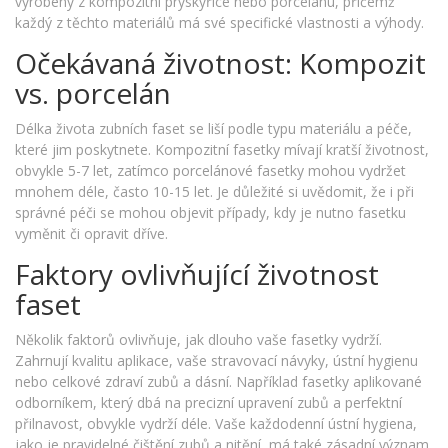
vyrobeny z kompozitní pryskyřice nebo porcelánu, přičemž
každý z těchto materiálů má své specifické vlastnosti a výhody.
Očekávaná životnost: Kompozit
vs. porcelán
Délka života zubních faset se liší podle typu materiálu a péče,
které jim poskytnete. Kompozitní fasetky mívají kratší životnost,
obvykle 5-7 let, zatímco porcelánové fasetky mohou vydržet
mnohem déle, často 10-15 let. Je důležité si uvědomit, že i při
správné péči se mohou objevit případy, kdy je nutno fasetku
vyměnit či opravit dříve.
Faktory ovlivňující životnost
faset
Několik faktorů ovlivňuje, jak dlouho vaše fasetky vydrží.
Zahrnují kvalitu aplikace, vaše stravovací návyky, ústní hygienu
nebo celkové zdraví zubů a dásní. Například fasetky aplikované
odborníkem, který dbá na precizní upravení zubů a perfektní
přilnavost, obvykle vydrží déle. Vaše každodenní ústní hygiena,
jako je pravidelné čištění zubů a nitění, má také zásadní význam