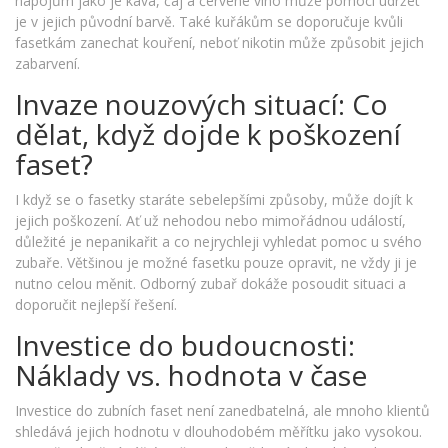
nápojům jako je káva, čaj a červené víno může pomoci udržet
je v jejich původní barvě. Také kuřákům se doporučuje kvůli
fasetkám zanechat kouření, neboť nikotin může způsobit jejich
zabarvení.
Invaze nouzových situací: Co
dělat, když dojde k poškození
faset?
I když se o fasetky staráte sebelepšími způsoby, může dojít k
jejich poškození. Ať už nehodou nebo mimořádnou událostí,
důležité je nepanikařit a co nejrychleji vyhledat pomoc u svého
zubaře. Většinou je možné fasetku pouze opravit, ne vždy ji je
nutno celou měnit. Odborný zubař dokáže posoudit situaci a
doporučit nejlepší řešení.
Investice do budoucnosti:
Náklady vs. hodnota v čase
Investice do zubních faset není zanedbatelná, ale mnoho klientů
shledává jejich hodnotu v dlouhodobém měřítku jako vysokou.