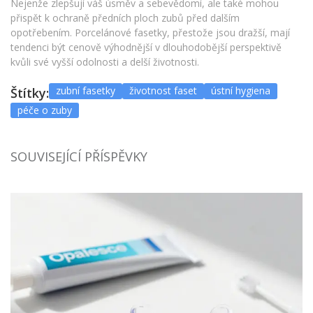
Nejenže zlepšují váš úsměv a sebevědomí, ale také mohou
přispět k ochraně předních ploch zubů před dalším
opotřebením. Porcelánové fasetky, přestože jsou dražší, mají
tendenci být cenově výhodnější v dlouhodobější perspektivě
kvůli své vyšší odolnosti a delší životnosti.
zubní fasetky
životnost faset
ústní hygiena
Štítky:
péče o zuby
SOUVISEJÍCÍ PŘÍSPĚVKY