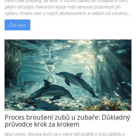
naše malé poklady, že ano? V tomto článku se rozepíšu o tom,
jakým klíčovým faktorům byste měli věnovat pozornost při
výběru. Povím vám o svých zkušenostech a radách od ostatních
maminek, které mi pomohly najít dokonalého zubaře pro mé
Číst více
děti. A nezapomeňte, správný přístup a odbornost jsou
základem pro zdravý úsměv vašeho dítěte!
Proces broušení zubů u zubaře: Důkladný
průvodce krok za krokem
Ahoj všem, dneska bych se s vámi rád podělil o můj zážitek s