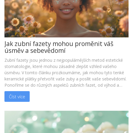
Jak zubní fazety mohou proměnit váš
úsměv a sebevědomí
Zubní fazety jsou jednou z nejpopulárnějších metod estetické
stomatologie, které mohou zásadně zlepšit vzhled vašeho
úsměvu. V tomto článku prozkoumáme, jak mohou tyto tenké
keramické plátky přetvořit vaše zuby a posílit vaše sebevědomí.
Ponoříme se do různých aspektů zubních fazet, od výhod a
možných rizik po proces aplikace a péči o fazety. Připravte se na
Číst více
cestu k pochopení, jak může být váš úsměv krásnější než kdy
dřív.