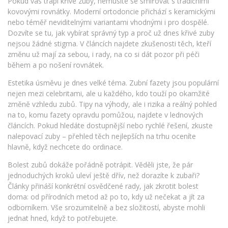
Pokud vás trápí křivé zuby, nemusíte se smiřovat s tradičními
kovovými rovnátky. Moderní ortodoncie přichází s keramickými
nebo téměř neviditelnými variantami vhodnými i pro dospělé.
Dozvíte se tu, jak vybírat správný typ a proč už dnes křivé zuby
nejsou žádné stigma. V článcích najdete zkušenosti těch, kteří
změnu už mají za sebou, i rady, na co si dát pozor při péči
během a po nošení rovnátek.
Estetika úsměvu je dnes velké téma. Zubní fazety jsou populární
nejen mezi celebritami, ale u každého, kdo touží po okamžité
změně vzhledu zubů. Tipy na výhody, ale i rizika a reálný pohled
na to, komu fazety opravdu pomůžou, najdete v lednových
článcích. Pokud hledáte dostupnější nebo rychlé řešení, zkuste
nalepovací zuby – přehled těch nejlepších na trhu oceníte
hlavně, když nechcete do ordinace.
Bolest zubů dokáže pořádně potrápit. Věděli jste, že pár
jednoduchých kroků uleví ještě dřív, než dorazíte k zubaři?
Články přináší konkrétní osvědčené rady, jak zkrotit bolest
doma: od přírodních metod až po to, kdy už nečekat a jít za
odborníkem. Vše srozumitelně a bez složitostí, abyste mohli
jednat hned, když to potřebujete.