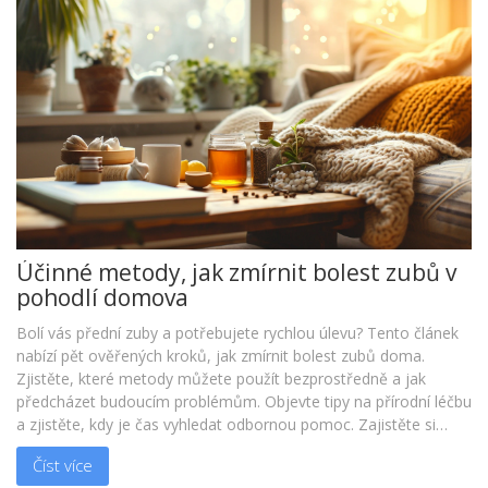
Účinné metody, jak zmírnit bolest zubů v
pohodlí domova
Bolí vás přední zuby a potřebujete rychlou úlevu? Tento článek
nabízí pět ověřených kroků, jak zmírnit bolest zubů doma.
Zjistěte, které metody můžete použít bezprostředně a jak
předcházet budoucím problémům. Objevte tipy na přírodní léčbu
a zjistěte, kdy je čas vyhledat odbornou pomoc. Zajistěte si
komfort a udržujte své ústní zdraví bez zbytečných komplikací.
Číst více