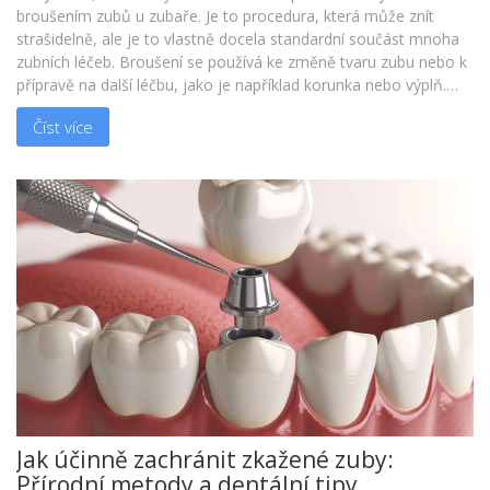
broušením zubů u zubaře. Je to procedura, která může znít
strašidelně, ale je to vlastně docela standardní součást mnoha
zubních léčeb. Broušení se používá ke změně tvaru zubu nebo k
přípravě na další léčbu, jako je například korunka nebo výplň.
Zubař použije speciální nástroje, aby zub upravil podle potřeby.
Číst více
Je to důležitý proces, o kterém je dobré vědět víc, takže jsem si
řekl, že se s vámi podělím o to, co jsem se dozvěděl a jak to
celé probíhá.
Jak účinně zachránit zkažené zuby:
Přírodní metody a dentální tipy