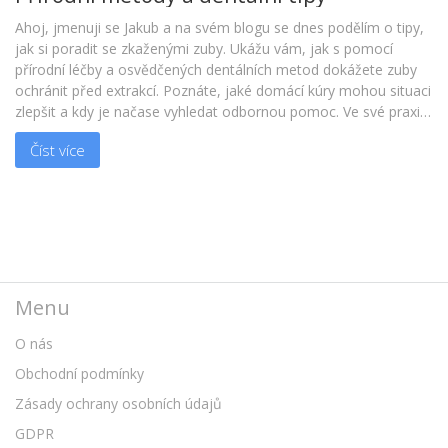
Ahoj, jmenuji se Jakub a na svém blogu se dnes podělím o tipy,
jak si poradit se zkaženými zuby. Ukážu vám, jak s pomocí
přírodní léčby a osvědčených dentálních metod dokážete zuby
ochránit před extrakcí. Poznáte, jaké domácí kúry mohou situaci
zlepšit a kdy je načase vyhledat odbornou pomoc. Ve své praxi
jsem se setkal s mnoha případy, a věřte mi, někdy stačí malá
Číst více
změna v každodenní rutině či výběr správného zubního kartáčku,
a můžete si udržet své zuby zdravé po mnoho let. Pojďme se
tedy společně podívat na to, jak zuby nejen zachránit, ale také
se o ně řádně starat.
Menu
O nás
Obchodní podmínky
Zásady ochrany osobních údajů
GDPR