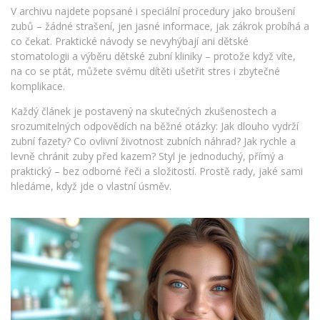
V archivu najdete popsané i speciální procedury jako broušení
zubů – žádné strašení, jen jasné informace, jak zákrok probíhá a
co čekat. Praktické návody se nevyhýbají ani dětské
stomatologii a výběru dětské zubní kliniky – protože když víte,
na co se ptát, můžete svému dítěti ušetřit stres i zbytečné
komplikace.
Každý článek je postavený na skutečných zkušenostech a
srozumitelných odpovědích na běžné otázky: Jak dlouho vydrží
zubní fazety? Co ovlivní životnost zubních náhrad? Jak rychle a
levně chránit zuby před kazem? Styl je jednoduchý, přímý a
praktický – bez odborné řeči a složitostí. Prostě rady, jaké sami
hledáme, když jde o vlastní úsměv.