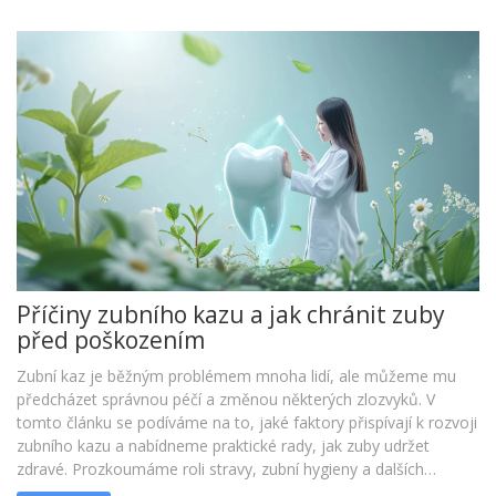
Příčiny zubního kazu a jak chránit zuby
před poškozením
Zubní kaz je běžným problémem mnoha lidí, ale můžeme mu
předcházet správnou péčí a změnou některých zlozvyků. V
tomto článku se podíváme na to, jaké faktory přispívají k rozvoji
zubního kazu a nabídneme praktické rady, jak zuby udržet
zdravé. Prozkoumáme roli stravy, zubní hygieny a dalších
faktorů, které hrají roli ve zdraví našeho ústního prostředí.