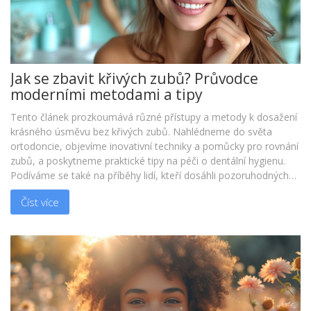
Jak se zbavit křivých zubů? Průvodce
moderními metodami a tipy
Tento článek prozkoumává různé přístupy a metody k dosažení
krásného úsměvu bez křivých zubů. Nahlédneme do světa
ortodoncie, objevíme inovativní techniky a pomůcky pro rovnání
zubů, a poskytneme praktické tipy na péči o dentální hygienu.
Podíváme se také na příběhy lidí, kteří dosáhli pozoruhodných
výsledků ve vylepšení svého úsměvu, což působí inspirativně a
Číst více
motivující.