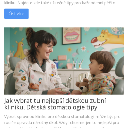
kliniku. Najdete zde také užitečné tipy pro každodenní péči o
rovnátka a zajímavosti, které možná neznáte o keramických
Číst více
rovnátkách.
Jak vybrat tu nejlepší dětskou zubní
kliniku, Dětská stomatologie tipy
Vybrat správnou kliniku pro dětskou stomatologii může být pro
rodiče opravdu náročný úkol. Vždyť chceme jen to nejlepší pro