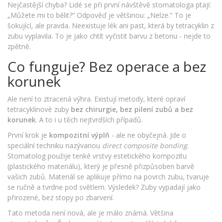
Nejčastější chyba? Lidé se při první návštěvě stomatologa ptají:
„Můžete mi to bělit?“ Odpověď je většinou: „Nelze.“ To je
šokující, ale pravda. Neexistuje lék ani past, která by tetracyklin z
zubu vyplavila. To je jako chtít vyčistit barvu z betonu - nejde to
zpětně.
Co funguje? Bez operace a bez
korunek
Ale není to ztracená výhra. Existují metody, které opraví
tetracyklinové zuby
bez chirurgie, bez pilení zubů a bez
korunek
. A to i u těch nejtvrdších případů.
První krok je
kompozitní výplň
- ale ne obyčejná. Jde o
speciální techniku nazývanou
direct composite bonding
.
Stomatolog použije tenké vrstvy estetického kompozitu
(plastického materiálu), který je přesně přizpůsoben barvě
vašich zubů. Materiál se aplikuje přímo na povrch zubu, tvaruje
se ručně a tvrdne pod světlem. Výsledek? Zuby vypadají jako
přirozené, bez stopy po zbarvení.
Tato metoda není nová, ale je málo známá. Většina