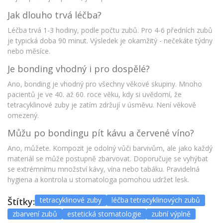
Jak dlouho trvá léčba?
Léčba trvá 1-3 hodiny, podle počtu zubů. Pro 4-6 předních zubů
je typická doba 90 minut. Výsledek je okamžitý - nečekáte týdny
nebo měsíce.
Je bonding vhodný i pro dospělé?
Ano, bonding je vhodný pro všechny věkové skupiny. Mnoho
pacientů je ve 40. až 60. roce věku, kdy si uvědomí, že
tetracyklinové zuby je zatím zdržují v úsměvu. Není věkově
omezený.
Můžu po bondingu pít kávu a červené víno?
Ano, můžete. Kompozit je odolný vůči barvivům, ale jako každý
materiál se může postupně zbarvovat. Doporučuje se vyhýbat
se extrémnímu množství kávy, vína nebo tabáku. Pravidelná
hygiena a kontrola u stomatologa pomohou udržet lesk.
tetracyklinové zuby
léčba tetracyklinových zubů
Štítky:
zbarvení zubů
estetická stomatologie
zubní výplně