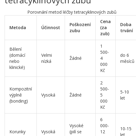
tetracyklinových zubů
Porovnání metod léčby tetracyklinových zubů
Cena
Poškození
Doba
Metoda
Účinnost
(za
zubu
trvání
zub)
1
Bělení
500-
(domácí
Velmi
do 6
Žádné
4
nebo
nízká
měsíců
000
klinické)
Kč
2
Kompozitní
500-
5-10
výplně
Vysoká
Žádné
5
let
(bonding)
000
Kč
6
Vysoké
000-
10-15
Korunky
Vysoká
(pilí se
12
let