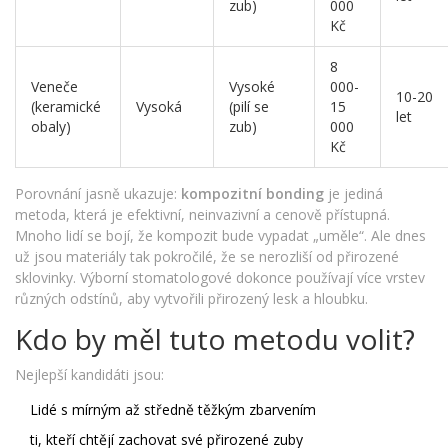
zub)
000
Kč
8
Veneče
Vysoké
000-
10-20
(keramické
Vysoká
(pilí se
15
let
obaly)
zub)
000
Kč
Porovnání jasně ukazuje:
kompozitní bonding
je jediná
metoda, která je efektivní, neinvazivní a cenově přístupná.
Mnoho lidí se bojí, že kompozit bude vypadat „uměle“. Ale dnes
už jsou materiály tak pokročilé, že se nerozliší od přirozené
sklovinky. Výborní stomatologové dokonce používají více vrstev
různých odstínů, aby vytvořili přirozený lesk a hloubku.
Kdo by měl tuto metodu volit?
Nejlepší kandidáti jsou:
Lidé s mírným až středně těžkým zbarvením
ti, kteří chtějí zachovat své přirozené zuby