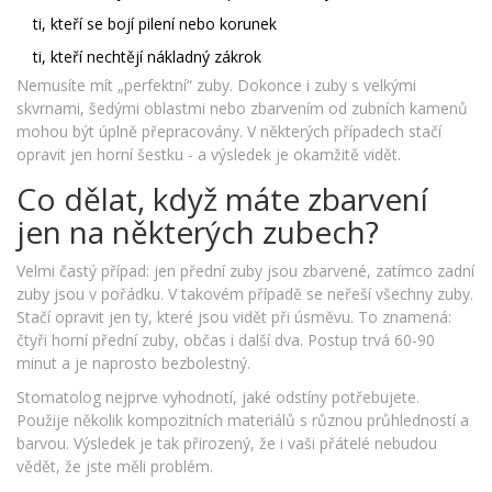
ti, kteří se bojí pilení nebo korunek
ti, kteří nechtějí nákladný zákrok
Nemusíte mít „perfektní“ zuby. Dokonce i zuby s velkými
skvrnami, šedými oblastmi nebo zbarvením od zubních kamenů
mohou být úplně přepracovány. V některých případech stačí
opravit jen horní šestku - a výsledek je okamžitě vidět.
Co dělat, když máte zbarvení
jen na některých zubech?
Velmi častý případ: jen přední zuby jsou zbarvené, zatímco zadní
zuby jsou v pořádku. V takovém případě se neřeší všechny zuby.
Stačí opravit jen ty, které jsou vidět při úsměvu. To znamená:
čtyři horní přední zuby, občas i další dva. Postup trvá 60-90
minut a je naprosto bezbolestný.
Stomatolog nejprve vyhodnotí, jaké odstíny potřebujete.
Použije několik kompozitních materiálů s různou průhledností a
barvou. Výsledek je tak přirozený, že i vaši přátelé nebudou
vědět, že jste měli problém.