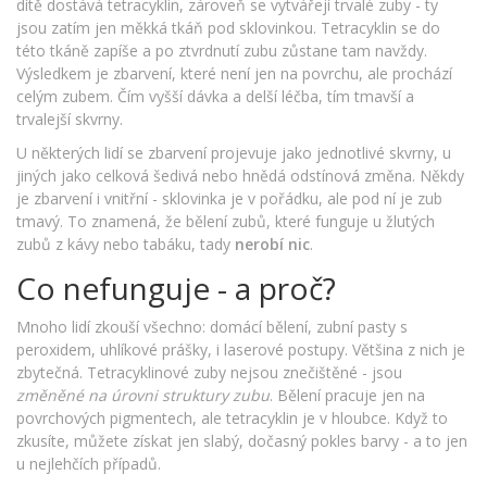
dítě dostává tetracyklin, zároveň se vytvářejí trvalé zuby - ty
jsou zatím jen měkká tkáň pod sklovinkou. Tetracyklin se do
této tkáně zapíše a po ztvrdnutí zubu zůstane tam navždy.
Výsledkem je zbarvení, které není jen na povrchu, ale prochází
celým zubem. Čím vyšší dávka a delší léčba, tím tmavší a
trvalejší skvrny.
U některých lidí se zbarvení projevuje jako jednotlivé skvrny, u
jiných jako celková šedivá nebo hnědá odstínová změna. Někdy
je zbarvení i vnitřní - sklovinka je v pořádku, ale pod ní je zub
tmavý. To znamená, že bělení zubů, které funguje u žlutých
zubů z kávy nebo tabáku, tady
nerobí nic
.
Co nefunguje - a proč?
Mnoho lidí zkouší všechno: domácí bělení, zubní pasty s
peroxidem, uhlíkové prášky, i laserové postupy. Většina z nich je
zbytečná. Tetracyklinové zuby nejsou znečištěné - jsou
změněné na úrovni struktury zubu
. Bělení pracuje jen na
povrchových pigmentech, ale tetracyklin je v hloubce. Když to
zkusíte, můžete získat jen slabý, dočasný pokles barvy - a to jen
u nejlehčích případů.