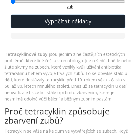
1
zub
Vypočítat náklady
Tetracyklinové zuby
jsou jedním z nejčastějších estetických
problémů, které lidé řeší u stomatologa. Jde o šedé, hnědé nebo
žluté skvrny na zubech, které vznikly kvůli užívání antibiotika
tetracyklinu během vývoje trvalých zubů. To se obvykle stalo u
dětí, které dostávaly tetracyklin před 10. rokem věku - často v
60. až 80. letech minulého století. Dnes už se tetracyklin u dětí
neuvádí, ale tisíce lidí stále trpí tímto zbarvením, které je
nesmírně odolné vůči bělení a běžným zubním pastám.
Proč tetracyklin způsobuje
zbarvení zubů?
Tetracyklin se váže na kalcium ve vytvářejících se zubech. Když