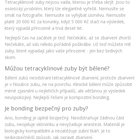
Tetracyklinové zuby nejsou vada, kterou je třeba skrýt. Jsou to
estetický problém
, který lze elegantně vyřešit. Nemusíte se
smát na fotografie. Nemusíte se vyhýbat úsměvu. Nemusíte
platit 20 000 Kč za korunky, když 5 000 Kč stačí na výsledek,
který vypadá přirozeně a trvá deset let.
Nejlepší čas na začátek je teď. Nečekáte, až se zbarvení zhorší.
Nečekáte, až vás někdo pořádně poškrábe. Už teď můžete mít
zuby, které vypadají jako vaše přirozené - jen bez šedivých
skvrn.
Můžou tetracyklinové zuby být bělené?
Bělení zubů neodstraní tetracyklinové zbarvení, protože zbarvení
je v hloubce zubu, ne na povrchu. Klinické bělení může způsobit
mírné zjasnění u nejlehčích případů, ale většinou je výsledek
neuspokojivý. Nejlepší řešení je kompozitní bonding.
Je bonding bezpečný pro zuby?
Ano, bonding je úplně bezpečný. Neodstraňuje žádnou část
zubu, neopiluje sklovinku a nevyžaduje anestezii. Materiál je
biologicky kompatibilní a nezatěžuje zubní tkáň. Je to
nejbezpečnější způsob, jak opravit zbarvení.