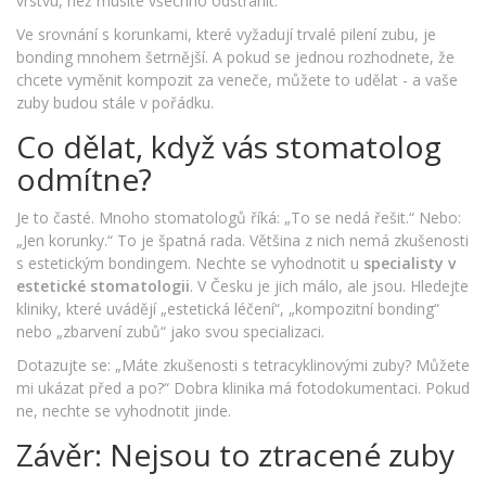
vrstvu, než musíte všechno odstranit.
Ve srovnání s korunkami, které vyžadují trvalé pilení zubu, je
bonding mnohem šetrnější. A pokud se jednou rozhodnete, že
chcete vyměnit kompozit za veneče, můžete to udělat - a vaše
zuby budou stále v pořádku.
Co dělat, když vás stomatolog
odmítne?
Je to časté. Mnoho stomatologů říká: „To se nedá řešit.“ Nebo:
„Jen korunky.“ To je špatná rada. Většina z nich nemá zkušenosti
s estetickým bondingem. Nechte se vyhodnotit u
specialisty v
estetické stomatologii
. V Česku je jich málo, ale jsou. Hledejte
kliniky, které uvádějí „estetická léčení“, „kompozitní bonding“
nebo „zbarvení zubů“ jako svou specializaci.
Dotazujte se: „Máte zkušenosti s tetracyklinovými zuby? Můžete
mi ukázat před a po?“ Dobra klinika má fotodokumentaci. Pokud
ne, nechte se vyhodnotit jinde.
Závěr: Nejsou to ztracené zuby