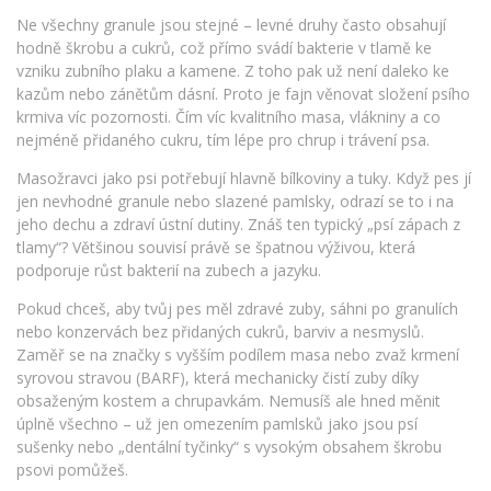
Ne všechny granule jsou stejné – levné druhy často obsahují
hodně škrobu a cukrů, což přímo svádí bakterie v tlamě ke
vzniku zubního plaku a kamene. Z toho pak už není daleko ke
kazům nebo zánětům dásní. Proto je fajn věnovat složení psího
krmiva víc pozornosti. Čím víc kvalitního masa, vlákniny a co
nejméně přidaného cukru, tím lépe pro chrup i trávení psa.
Masožravci jako psi potřebují hlavně bílkoviny a tuky. Když pes jí
jen nevhodné granule nebo slazené pamlsky, odrazí se to i na
jeho dechu a zdraví ústní dutiny. Znáš ten typický „psí zápach z
tlamy“? Většinou souvisí právě se špatnou výživou, která
podporuje růst bakterií na zubech a jazyku.
Pokud chceš, aby tvůj pes měl zdravé zuby, sáhni po granulích
nebo konzervách bez přidaných cukrů, barviv a nesmyslů.
Zaměř se na značky s vyšším podílem masa nebo zvaž krmení
syrovou stravou (BARF), která mechanicky čistí zuby díky
obsaženým kostem a chrupavkám. Nemusíš ale hned měnit
úplně všechno – už jen omezením pamlsků jako jsou psí
sušenky nebo „dentální tyčinky“ s vysokým obsahem škrobu
psovi pomůžeš.