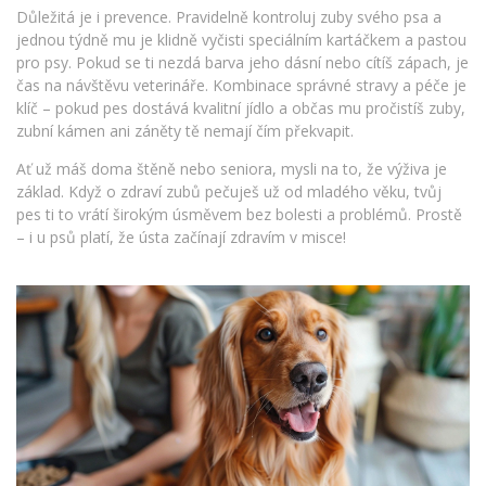
Důležitá je i prevence. Pravidelně kontroluj zuby svého psa a
jednou týdně mu je klidně vyčisti speciálním kartáčkem a pastou
pro psy. Pokud se ti nezdá barva jeho dásní nebo cítíš zápach, je
čas na návštěvu veterináře. Kombinace správné stravy a péče je
klíč – pokud pes dostává kvalitní jídlo a občas mu pročistíš zuby,
zubní kámen ani záněty tě nemají čím překvapit.
Ať už máš doma štěně nebo seniora, mysli na to, že výživa je
základ. Když o zdraví zubů pečuješ už od mladého věku, tvůj
pes ti to vrátí širokým úsměvem bez bolesti a problémů. Prostě
– i u psů platí, že ústa začínají zdravím v misce!