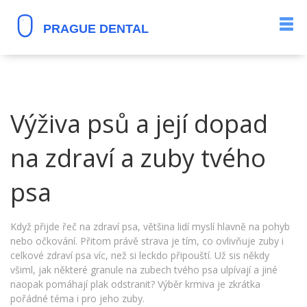
Výživa psů a její dopad
na zdraví a zuby tvého
psa
Když přijde řeč na zdraví psa, většina lidí myslí hlavně na pohyb
nebo očkování. Přitom právě strava je tím, co ovlivňuje zuby i
celkové zdraví psa víc, než si leckdo připouští. Už sis někdy
všiml, jak některé granule na zubech tvého psa ulpívají a jiné
naopak pomáhají plak odstranit? Výběr krmiva je zkrátka
pořádné téma i pro jeho zuby.