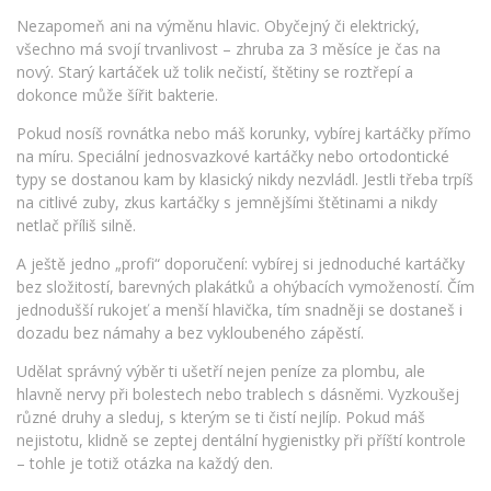
Nezapomeň ani na výměnu hlavic. Obyčejný či elektrický,
všechno má svojí trvanlivost – zhruba za 3 měsíce je čas na
nový. Starý kartáček už tolik nečistí, štětiny se roztřepí a
dokonce může šířit bakterie.
Pokud nosíš rovnátka nebo máš korunky, vybírej kartáčky přímo
na míru. Speciální jednosvazkové kartáčky nebo ortodontické
typy se dostanou kam by klasický nikdy nezvládl. Jestli třeba trpíš
na citlivé zuby, zkus kartáčky s jemnějšími štětinami a nikdy
netlač příliš silně.
A ještě jedno „profi“ doporučení: vybírej si jednoduché kartáčky
bez složitostí, barevných plakátků a ohýbacích vymožeností. Čím
jednodušší rukojeť a menší hlavička, tím snadněji se dostaneš i
dozadu bez námahy a bez vykloubeného zápěstí.
Udělat správný výběr ti ušetří nejen peníze za plombu, ale
hlavně nervy při bolestech nebo trablech s dásněmi. Vyzkoušej
různé druhy a sleduj, s kterým se ti čistí nejlíp. Pokud máš
nejistotu, klidně se zeptej dentální hygienistky při příští kontrole
– tohle je totiž otázka na každý den.