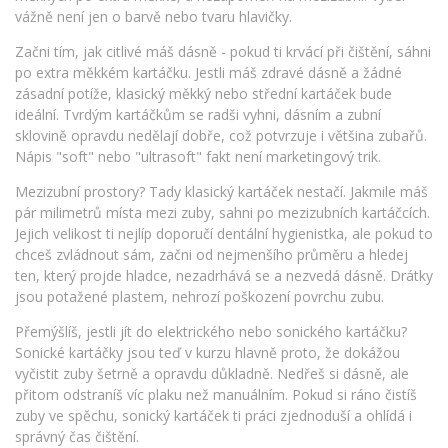
vážně není jen o barvě nebo tvaru hlavičky.
Začni tím, jak citlivé máš dásně - pokud ti krvácí při čištění, sáhni
po extra měkkém kartáčku. Jestli máš zdravé dásně a žádné
zásadní potíže, klasický měkký nebo střední kartáček bude
ideální. Tvrdým kartáčkům se radši vyhni, dásním a zubní
sklovině opravdu nedělají dobře, což potvrzuje i většina zubařů.
Nápis "soft" nebo "ultrasoft" fakt není marketingový trik.
Mezizubní prostory? Tady klasický kartáček nestačí. Jakmile máš
pár milimetrů místa mezi zuby, sahni po mezizubních kartáčcích.
Jejich velikost ti nejlíp doporučí dentální hygienistka, ale pokud to
chceš zvládnout sám, začni od nejmenšího průměru a hledej
ten, který projde hladce, nezadrhává se a nezvedá dásně. Drátky
jsou potažené plastem, nehrozí poškození povrchu zubu.
Přemýšlíš, jestli jít do elektrického nebo sonického kartáčku?
Sonické kartáčky jsou teď v kurzu hlavně proto, že dokážou
vyčistit zuby šetrně a opravdu důkladně. Nedřeš si dásně, ale
přitom odstraníš víc plaku než manuálním. Pokud si ráno čistíš
zuby ve spěchu, sonický kartáček ti práci zjednoduší a ohlídá i
správný čas čištění.