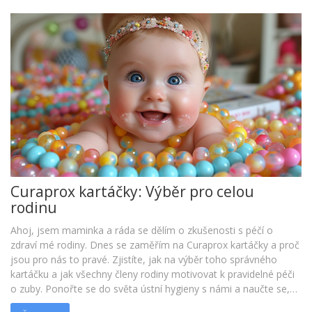
Curaprox kartáčky: Výběr pro celou
rodinu
Ahoj, jsem maminka a ráda se dělím o zkušenosti s péčí o
zdraví mé rodiny. Dnes se zaměřím na Curaprox kartáčky a proč
jsou pro nás to pravé. Zjistíte, jak na výběr toho správného
kartáčku a jak všechny členy rodiny motivovat k pravidelné péči
o zuby. Ponořte se do světa ústní hygieny s námi a naučte se,
jak udržovat svůj úsměv zdravý a krásný.