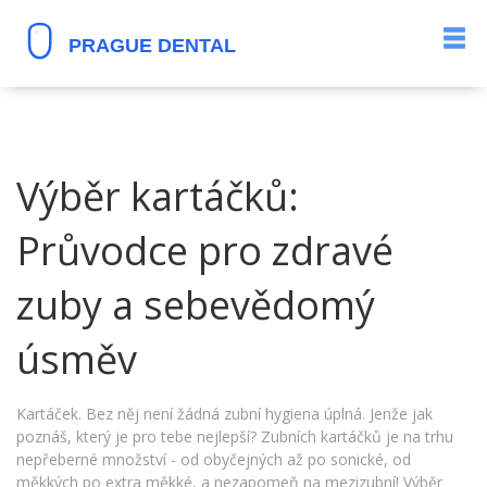
Výběr kartáčků:
Průvodce pro zdravé
zuby a sebevědomý
úsměv
Kartáček. Bez něj není žádná zubní hygiena úplná. Jenže jak
poznáš, který je pro tebe nejlepší? Zubních kartáčků je na trhu
nepřeberné množství - od obyčejných až po sonické, od
měkkých po extra měkké, a nezapomeň na mezizubní! Výběr