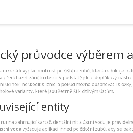
tický průvodce výběrem 
 určená k vypláchnutí úst po čištění zubů, která redukuje bak
á předcházet zánětu dásní
.
V podstatě jde o doplňkový nástroj,
í účinek, neškodit sliznici a pokud možno obsahovat i složky, k
olové varianty, které jsou šetrnější k citlivým ústům.
visející entity
rutina zahrnující kartáč, dentální nit a ústní vodu
je pravideln
ústní voda
vyžaduje aplikaci ihned po čištění zubů, aby se ba