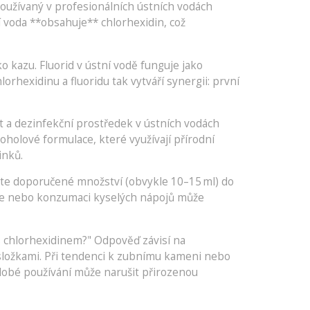
používaný v profesionálních ústních vodách
 voda **obsahuje** chlorhexidin, což
ko kazu
. Fluorid v ústní vodě funguje jako
rhexidinu a fluoridu tak vytváří synergii: první
t a dezinfekční prostředek v ústních vodách
oholové formulace, které využívají přírodní
inků.
ijte doporučené množství (obvykle 10–15 ml) do
jídle nebo konzumaci kyselých nápojů může
 s chlorhexidinem?" Odpověď závisí na
 složkami. Při tendenci k zubnímu kameni nebo
dobé používání může narušit přirozenou