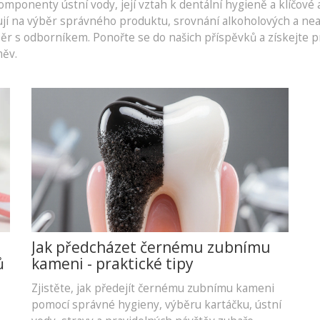
ponenty ústní vody, její vztah k dentální hygieně a klíčové akt
ují na výběr správného produktu, srovnání alkoholových a nea
běr s odborníkem. Ponořte se do našich příspěvků a získejte 
měv.
Jak předcházet černému zubnímu
ů
kameni - praktické tipy
Zjistěte, jak předejít černému zubnímu kameni
pomocí správné hygieny, výběru kartáčku, ústní