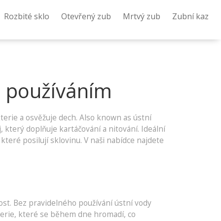
Rozbité sklo
Otevřený zub
Mrtvý zub
Zubní kaz
a používáním
terie a osvěžuje dech
. Also known as
ústní
 který doplňuje kartáčování a nitování. Ideální
teré posilují sklovinu. V naši nabídce najdete
ost. Bez pravidelného používání ústní vody
kterie, které se během dne hromadí, co