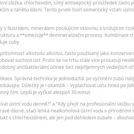
tivní složka.
chlorhexidin
,
silný antiseptický prostředek často 
ům a zánětu dásní. Tento prvek tvoří semantický vztah: ústní
ty s
fluoridem
,
minerálem posilujícím sklovinu a snižujícím rizi
ukturu a **omezuje** demineralizační procesy. Kombinace chlo
luje zuby.
í přítomnost alkoholu.
alkohol
,
často používaný jako konzervan
bovat suchost úst. Proto se na trhu stále více prosazují nealk
 podobný antibakteriální účinek bez nepříjemných vedlejších úč
likace. Správná technika je jednoduchá: po vyčistění zubů nal
olkávajte. Důležitý je i okamžik – vyplachovat ústa hned po 
nný film. Lepší je vyčkat alespoň 30 minut.
ívat ústní vodu denně?" a "Kdy přejít na profesionální složku
dravé dásně, stačí lehká nealkoholová ústní voda s přírodními
ukt s chlorhexidinem, ale jen pod dohledem zubaře – dlouho