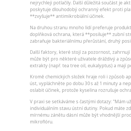
nejrychleji potlačily. Další důležitá součást je ak
poskytuje dlouhodobý ochranný efekt proti plak
**zvyšuje** antimikrobiální účinek.
Na druhou stranu mnoho lidí preferuje produk
doplňková ochrana, která **posiluje** zubní str
zabraňuje bakteriálnímu přerůstání, druhý posi
Další faktory, které stojí za pozornost, zahrnuj
může být pro některé uživatele dráždivý a způso
extrakty (např. tea tree oil, eukalyptus) a mají
Kromě chemických složek hraje roli i způsob ap
úst, vypláchněte po dobu 30 s až 1 minuty a nep
oslabit účinek, protože kyselina rozrušuje ochra
V praxi se setkáváme s častými dotazy: "Mám už
individuálním stavu ústní dutiny. Pokud máte z
mírnému zánětu dásní může být vhodnější prod
mikroflóru.