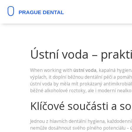
Ústní voda – prak
When working with
ústní voda
,
kapalná hygiena
výplach
, it
doplní běžnou dentální péči a pomáh
ústní voda by měla mít prokázaný antimikrobiáln
běžné alkoholové roztoky, ale i moderní nealkoh
Klíčové součásti a sou
Jednou z hlavních
dentální hygiena
,
každodenní 
nemůže dosáhnout svého plného potenciálu –