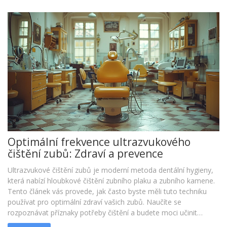
Optimální frekvence ultrazvukového
čištění zubů: Zdraví a prevence
Ultrazvukové čištění zubů je moderní metoda dentální hygieny,
která nabízí hloubkové čištění zubního plaku a zubního kamene.
Tento článek vás provede, jak často byste měli tuto techniku
používat pro optimální zdraví vašich zubů. Naučíte se
rozpoznávat příznaky potřeby čištění a budete moci učinit
informovaná rozhodnutí týkající se vaší dentální rutiny.