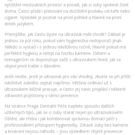
vyčištění mezizubních prostor a poradí, jak si zuby správně čistit
doma. Často přidá i pískování na dočištění povlaku od kafe nebo
cigaret. Výsledek je poznat na první pohled a hlavně na první
dotek jazykem.
Přemýšlíte, jak často byste na ultrazvuk měli chodit? Základ je
jednou za půl roku, pokud vám hygienistka nedoporučí jinak.
Někdo si vystačí i s jednou návštěvou ročně, hlavně pokud má
perfektní hygienu a netrpí na tvorbu kamene. Dětem a
teenagerům se doporučuje začít s ultrazvukem hned, jak se
objeví první trable s dásněmi.
Jestli nevíte, jestli je ultrazvuk pro vás vhodný, zkuste se při příští
návštěvě zubního zeptat napřímo. Většina ordinací už s
ultrazvukem běžně pracuje, a často jej navíc proplácí i některé
zdravotní pojišťovny v rámci prevence.
Na stránce Praga Dentalní Péče najdete spoustu dalších
užitečných tipů, jak se o zuby starat nejen po ultrazvukovém
čištění, ale třeba i jak kombinovat správnou domácí péči s
profesionálním přístupem hygienistky. Zdravé zuby bez kamene
a krvácení nejsou náhoda – jsou výsledkem chytré prevence!