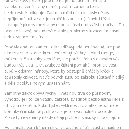
Ultrazvukový přístroj pracuje na jednoduchém principu –
vysokofrekvenční vlny narušují zubní kámen a ten se
bezbolestně odlupuje. Zatímco ruční nástroje byly někdy
nepříjemné, ultrazvuk je téměř bezbolestný. Navíc i těžko
dostupné plochy mezi zuby nebo u dásní umí vyčistit dočista. To
oceníte hlavně, pokud máte stálé problémy s krvácením dásní
nebo zápachem z úst.
Proč vlastně ten kámen tolik vadí? Vypadá nenápadně, ale pod
ním rostou bakterie, které způsobují záněty. Dokud tam je,
můžete si čistit zuby sebelépe, ale potíže třeba s dásněmi vás
budou trápit dál. Ultrazvukové čištění pomáhá i proti citlivosti
zubů – odstraní nánosy, které by postupně dráždily krček a
způsobily citlivost. Navíc povrch zubu po zákroku zůstává hladký
a déle odolává novým usazeninám.
Samotný zákrok bývá rychlý – většinou trvá do půl hodiny.
Výhodou je i to, že většinu zákroku zvládnou bezbolestně i lidé s
citlivými dásněmi. Pokud jste zvyklí nosit rovnátka nebo máte
korunky či implantáty, ultrazvuk je pro vás úplně v pohodě.
Právě tyhle varianty někdy dělají problém klasickým nástrojům.
Hygienistka vám během ultrazvukového čištění často nabídne i