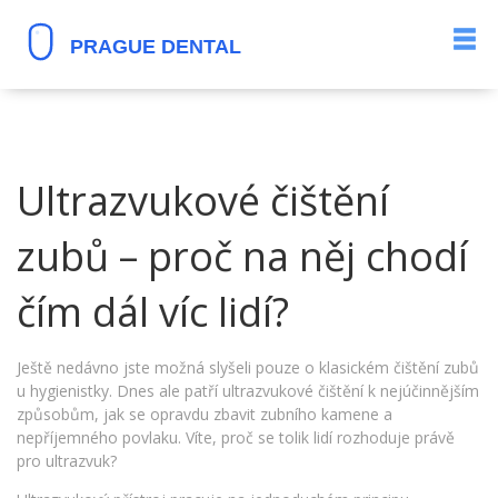
Ultrazvukové čištění
zubů – proč na něj chodí
čím dál víc lidí?
Ještě nedávno jste možná slyšeli pouze o klasickém čištění zubů
u hygienistky. Dnes ale patří ultrazvukové čištění k nejúčinnějším
způsobům, jak se opravdu zbavit zubního kamene a
nepříjemného povlaku. Víte, proč se tolik lidí rozhoduje právě
pro ultrazvuk?