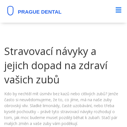
Stravovací návyky a
jejich dopad na zdraví
vašich zubů
Kdo by nechtěl mít úsměv bez kazů nebo citlivých zubů? Jenže
často si neuvědomujeme, že to, co jíme, má na naše zuby
obrovský vliv. Sladké limonády, časté uzobávání, nebo třeba
kyselé pochoutky – právě tyto stravovací návyky rozhodují o
tom, jak moc budeme muset později běhat k zubaři. Stačí pár
malých změn a vaše zuby vám poděkují.