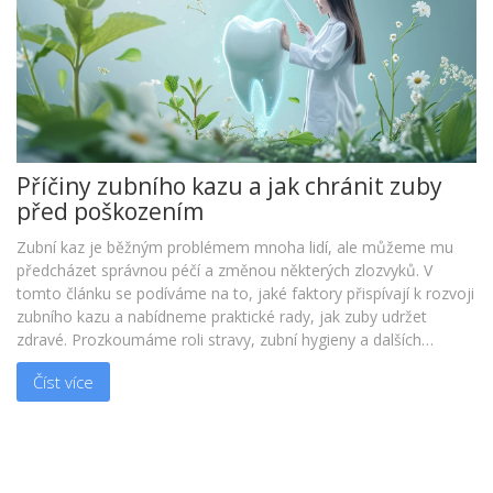
Příčiny zubního kazu a jak chránit zuby
před poškozením
Zubní kaz je běžným problémem mnoha lidí, ale můžeme mu
předcházet správnou péčí a změnou některých zlozvyků. V
tomto článku se podíváme na to, jaké faktory přispívají k rozvoji
zubního kazu a nabídneme praktické rady, jak zuby udržet
zdravé. Prozkoumáme roli stravy, zubní hygieny a dalších
faktorů, které hrají roli ve zdraví našeho ústního prostředí.
Číst více