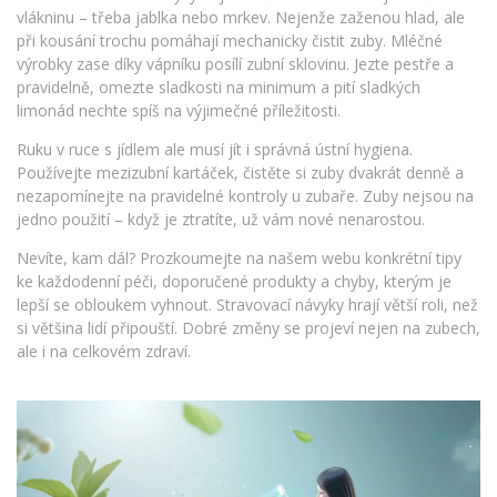
vlákninu – třeba jablka nebo mrkev. Nejenže zaženou hlad, ale
při kousání trochu pomáhají mechanicky čistit zuby. Mléčné
výrobky zase díky vápníku posílí zubní sklovinu. Jezte pestře a
pravidelně, omezte sladkosti na minimum a pití sladkých
limonád nechte spíš na výjimečné příležitosti.
Ruku v ruce s jídlem ale musí jít i správná ústní hygiena.
Používejte mezizubní kartáček, čistěte si zuby dvakrát denně a
nezapomínejte na pravidelné kontroly u zubaře. Zuby nejsou na
jedno použití – když je ztratíte, už vám nové nenarostou.
Nevíte, kam dál? Prozkoumejte na našem webu konkrétní tipy
ke každodenní péči, doporučené produkty a chyby, kterým je
lepší se obloukem vyhnout. Stravovací návyky hrají větší roli, než
si většina lidí připouští. Dobré změny se projeví nejen na zubech,
ale i na celkovém zdraví.