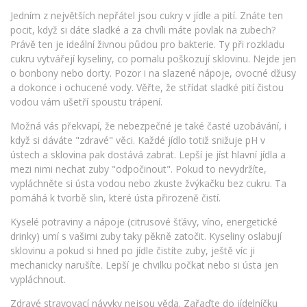
Jedním z největších nepřátel jsou cukry v jídle a pití. Znáte ten
pocit, když si dáte sladké a za chvíli máte povlak na zubech?
Právě ten je ideální živnou půdou pro bakterie. Ty při rozkladu
cukru vytvářejí kyseliny, co pomalu poškozují sklovinu. Nejde jen
o bonbony nebo dorty. Pozor i na slazené nápoje, ovocné džusy
a dokonce i ochucené vody. Věřte, že střídat sladké pití čistou
vodou vám ušetří spoustu trápení.
Možná vás překvapí, že nebezpečné je také časté uzobávání, i
když si dáváte "zdravé" věci. Každé jídlo totiž snižuje pH v
ústech a sklovina pak dostává zabrat. Lepší je jíst hlavní jídla a
mezi nimi nechat zuby "odpočinout". Pokud to nevydržíte,
vypláchněte si ústa vodou nebo zkuste žvýkačku bez cukru. Ta
pomáhá k tvorbě slin, které ústa přirozeně čistí.
Kyselé potraviny a nápoje (citrusové šťávy, víno, energetické
drinky) umí s vašimi zuby taky pěkně zatočit. Kyseliny oslabují
sklovinu a pokud si hned po jídle čistíte zuby, ještě víc ji
mechanicky narušíte. Lepší je chvilku počkat nebo si ústa jen
vypláchnout.
Zdravé stravovací návyky nejsou věda. Zařaďte do jídelníčku