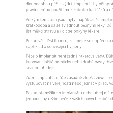
dlouhodobou péči a výdrž. Implantát by při sprá
pravidelného použití mezizubních kartáčků a n
Velkým tématem jsou mýty, například že implantá
krátkodobá a dá se zvládnout běžnými léky. Důlež
jíst měkčí stravu a řídit se pokyny lékaře.
Pokud vás děsí finance, zajímejte se dopředu o 
například u související hygieny.
Péče o implantát není žádná raketová věda. Důkl
kupovat složité pomůcky nebo drahé pasty, hlavn
snadno předejít.
Zubní implantát může zásadně zlepšit život – nej
vystupovat na veřejnosti nebo jednat v práci. 
Pokud přemýšlíte o implantátu nebo už jej máte,
jednoduchý režim péče z vašich nových zubů udě