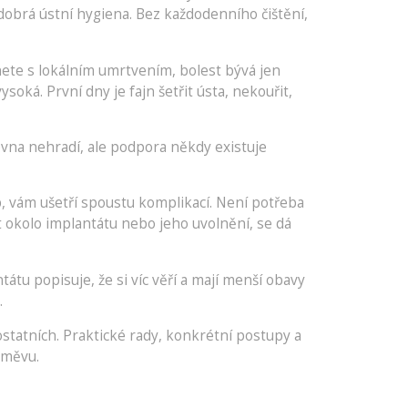
 dobrá ústní hygiena. Bez každodenního čištění,
nete s lokálním umrtvením, bolest bývá jen
oká. První dny je fajn šetřit ústa, nekouřit,
ovna nehradí, ale podpora někdy existuje
p, vám ušetří spoustu komplikací. Není potřeba
t okolo implantátu nebo jeho uvolnění, se dá
átu popisuje, že si víc věří a mají menší obavy
.
ostatních. Praktické rady, konkrétní postupy a
směvu.