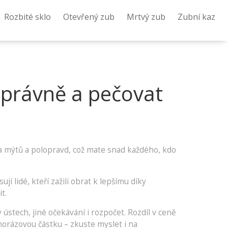
Rozbité sklo
Otevřený zub
Mrtvý zub
Zubní kaz
správně a pečovat
ta mýtů a polopravd, což mate snad každého, kdo
jí lidé, kteří zažili obrat k lepšímu díky
t.
ústech, jiné očekávání i rozpočet. Rozdíl v ceně
norázovou částku – zkuste myslet i na