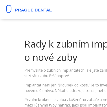
Rady k zubním impl
o nové zuby
Přemýšlíte o zubních implantátech, ale jste za
si ztrátu zubu řeší poprvé.
Implantát není jen "šroubek do kosti." Je to inve
novému úsměvu. Někoho odrazuje cena, jiného p
Prvním krokem je volba zkušeného zubaře a nezáv
mezi různými typy náhrad, jako jsou implantáty