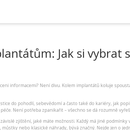
antátům: Jak si vybrat 
hlceni informacemi? Není divu. Kolem implantátů koluje spous
stice do pohodlí, sebevědomí a často také do kariéry, jak popisu
éče. Není potřeba zpanikařit – všechno se dá rozumně vyřeši
islé zjištění, jaké máte možnosti. Každý má jiné podmínky v 
, můstky nebo klasické náhrady, bývá značný. Nejde jen o jed