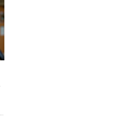
,
e
o