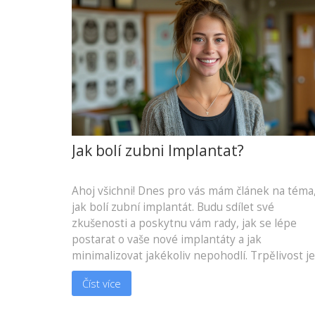
Jak bolí zubni Implantat?
Ahoj všichni! Dnes pro vás mám článek na téma
jak bolí zubní implantát. Budu sdílet své
zkušenosti a poskytnu vám rady, jak se lépe
postarat o vaše nové implantáty a jak
minimalizovat jakékoliv nepohodlí. Trpělivost je
klíčem - připravte se, že se nebudete cítit skvěl
Číst více
hned po zákroku, ale s správnou péčí se rychle
zotavíte a budete se moci těšit ze svého novéh