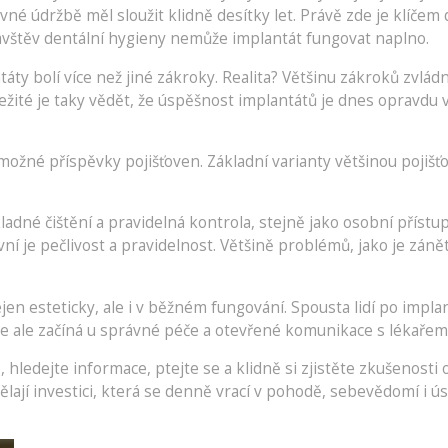
vné údržbě měl sloužit klidně desítky let. Právě zde je klíčem
ávštěv dentální hygieny nemůže implantát fungovat naplno.
ty bolí více než jiné zákroky. Realita? Většinu zákroků zvlád
ité je taky vědět, že úspěšnost implantátů je dnes opravdu vys
možné příspěvky pojišťoven. Základní varianty většinou pojišť
adné čištění a pravidelná kontrola, stejně jako osobní přístu
í je pečlivost a pravidelnost. Většině problémů, jako je záně
en esteticky, ale i v běžném fungování. Spousta lidí po implant
Vše ale začíná u správné péče a otevřené komunikace s lékařem
 hledejte informace, ptejte se a klidně si zjistěte zkušenosti 
lají investici, která se denně vrací v pohodě, sebevědomí i ú