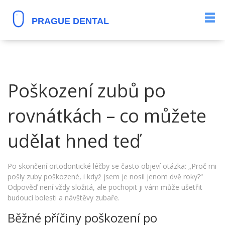
Poškození zubů po
rovnátkách – co můžete
udělat hned teď
Po skončení ortodontické léčby se často objeví otázka: „Proč mi
pošly zuby poškozené, i když jsem je nosil jenom dvě roky?“
Odpověď není vždy složitá, ale pochopit ji vám může ušetřit
budoucí bolesti a návštěvy zubaře.
Běžné příčiny poškození po