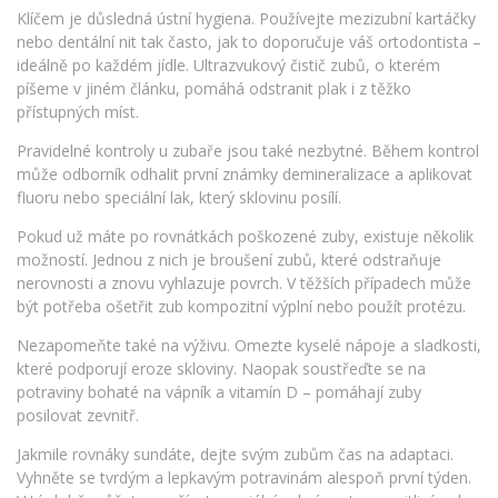
Klíčem je důsledná ústní hygiena. Používejte mezizubní kartáčky
nebo dentální nit tak často, jak to doporučuje váš ortodontista –
ideálně po každém jídle. Ultrazvukový čistič zubů, o kterém
píšeme v jiném článku, pomáhá odstranit plak i z těžko
přístupných míst.
Pravidelné kontroly u zubaře jsou také nezbytné. Během kontrol
může odborník odhalit první známky demineralizace a aplikovat
fluoru nebo speciální lak, který sklovinu posílí.
Pokud už máte po rovnátkách poškozené zuby, existuje několik
možností. Jednou z nich je broušení zubů, které odstraňuje
nerovnosti a znovu vyhlazuje povrch. V těžších případech může
být potřeba ošetřit zub kompozitní výplní nebo použít protézu.
Nezapomeňte také na výživu. Omezte kyselé nápoje a sladkosti,
které podporují eroze skloviny. Naopak soustřeďte se na
potraviny bohaté na vápník a vitamín D – pomáhají zuby
posilovat zevnitř.
Jakmile rovnáky sundáte, dejte svým zubům čas na adaptaci.
Vyhněte se tvrdým a lepkavým potravinám alespoň první týden.