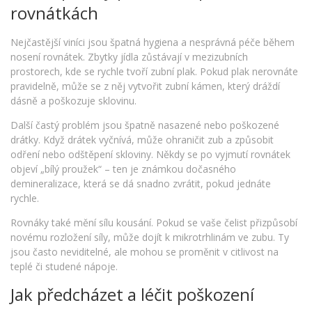
rovnátkách
Nejčastější viníci jsou špatná hygiena a nesprávná péče během
nosení rovnátek. Zbytky jídla zůstávají v mezizubních
prostorech, kde se rychle tvoří zubní plak. Pokud plak nerovnáte
pravidelně, může se z něj vytvořit zubní kámen, který dráždí
dásně a poškozuje sklovinu.
Další častý problém jsou špatně nasazené nebo poškozené
drátky. Když drátek vyčnívá, může ohraničit zub a způsobit
odření nebo odštěpení skloviny. Někdy se po vyjmutí rovnátek
objeví „bílý proužek“ – ten je známkou dočasného
demineralizace, která se dá snadno zvrátit, pokud jednáte
rychle.
Rovnáky také mění sílu kousání. Pokud se vaše čelist přizpůsobí
novému rozložení síly, může dojít k mikrotrhlinám ve zubu. Ty
jsou často neviditelné, ale mohou se proměnit v citlivost na
teplé či studené nápoje.
Jak předcházet a léčit poškození