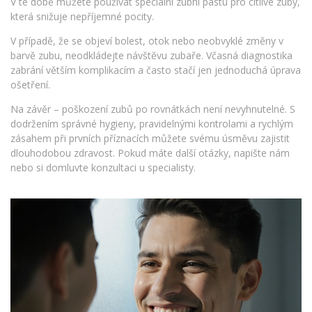
V té době můžete používat speciální zubní pastu pro citlivé zuby,
která snižuje nepříjemné pocity.
V případě, že se objeví bolest, otok nebo neobvyklé změny v
barvě zubu, neodkládejte návštěvu zubaře. Včasná diagnostika
zabrání větším komplikacím a často stačí jen jednoduchá úprava
ošetření.
Na závěr – poškození zubů po rovnátkách není nevyhnutelné. S
dodržením správné hygieny, pravidelnými kontrolami a rychlým
zásahem při prvních příznacích můžete svému úsměvu zajistit
dlouhodobou zdravost. Pokud máte další otázky, napište nám
nebo si domluvte konzultaci u specialisty.