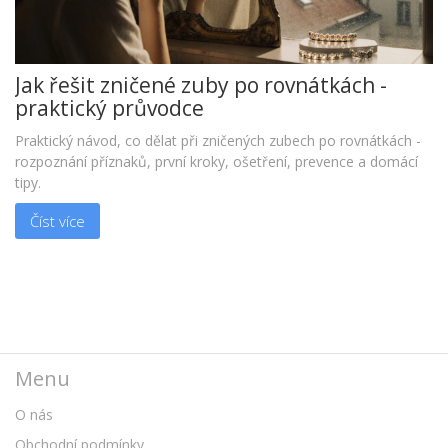
Jak řešit zničené zuby po rovnátkách -
praktický průvodce
Praktický návod, co dělat při zničených zubech po rovnátkách -
rozpoznání příznaků, první kroky, ošetření, prevence a domácí
tipy.
Číst více
Menu
O nás
Obchodní podmínky