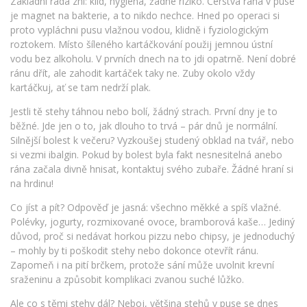
Základní rada zní: klid, hygiena, žádné riziko. Čerstvá rána v puse
je magnet na bakterie, a to nikdo nechce. Hned po operaci si
proto vypláchni pusu vlažnou vodou, klidně i fyziologickým
roztokem. Místo šíleného kartáčkování použij jemnou ústní
vodu bez alkoholu. V prvních dnech na to jdi opatrně. Není dobré
ránu dřít, ale zahodit kartáček taky ne. Zuby okolo vždy
kartáčkuj, ať se tam nedrží plak.
Jestli tě stehy táhnou nebo bolí, žádný strach. První dny je to
běžné. Jde jen o to, jak dlouho to trvá – pár dnů je normální.
Silnější bolest k večeru? Vyzkoušej studený obklad na tvář, nebo
si vezmi ibalgin. Pokud by bolest byla fakt nesnesitelná anebo
rána začala divně hnisat, kontaktuj svého zubaře. Žádné hraní si
na hrdinu!
Co jíst a pít? Odpověď je jasná: všechno měkké a spíš vlažné.
Polévky, jogurty, rozmixované ovoce, bramborová kaše… Jediný
důvod, proč si nedávat horkou pizzu nebo chipsy, je jednoduchý
– mohly by ti poškodit stehy nebo dokonce otevřít ránu.
Zapomeň i na pití brčkem, protože sání může uvolnit krevní
sraženinu a způsobit komplikaci zvanou suché lůžko.
Ale co s těmi stehy dál? Neboj, většina stehů v puse se dnes