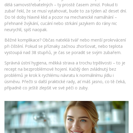
dělá samovstřebatelných – ty prostě časem zmizí. Pokud ti
zubař řekl, že se musí vytahovat, bude to za týden až deset dní.
Do té doby hlavně klid a pozor na mechanické namáhání –
přehnané žvýkání, cucání nebo strkání jazykem do rány nic
neurychlí, spíš naopak.
Běžné komplikace? Občas nateklá tvář nebo menší prokrvácení
při čištění. Pokud se příznaky začnou zhoršovat, nebo teplota
vystoupá nad 38 stupňů, je čas se poradit se svým zubařem.
Správná ústní hygiena, měkká strava a trochu trpělivosti – to je
recept na bezproblémové hojení. Každý den zvládnutý bez
problémů je krok k rychlému návratu k normálnímu jídlu i
úsměvu. Přečti si další praktické rady, ať máš jasno, co tě čeká,
případně co ještě zlepšit ve své péči o zuby.