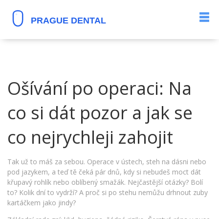
Ošívání po operaci: Na
co si dát pozor a jak se
co nejrychleji zahojit
Tak už to máš za sebou. Operace v ústech, steh na dásni nebo
pod jazykem, a teď tě čeká pár dnů, kdy si nebudeš moct dát
křupavý rohlík nebo oblíbený smažák. Nejčastější otázky? Bolí
to? Kolik dní to vydrží? A proč si po stehu nemůžu drhnout zuby
kartáčkem jako jindy?