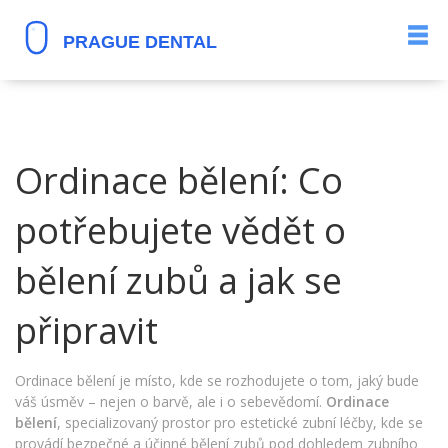
Ordinace bělení: Co
potřebujete vědět o
bělení zubů a jak se
připravit
Ordinace bělení je místo, kde se rozhodujete o tom, jaký bude
váš úsměv – nejen o barvě, ale i o sebevědomí.
Ordinace
bělení
,
specializovaný prostor pro estetické zubní léčby, kde se
provádí bezpečné a účinné bělení zubů pod dohledem zubního