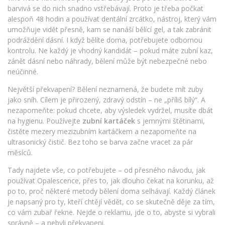
barvivá se do nich snadno vstřebávají. Proto je třeba počkat
alespoň 48 hodin a používat
dentální zrcátko
,
nástroj, který vám
umožňuje vidět přesně, kam se nanáší bělící gel, a tak zabránit
podráždění dásní
. I když bělíte doma, potřebujete odbornou
kontrolu. Ne každý je vhodný kandidát – pokud máte zubní kaz,
zánět dásní nebo náhrady, bělení může být nebezpečné nebo
neúčinné.
Největší překvapení? Bělení neznamená, že budete mít zuby
jako sníh. Cílem je přirozený, zdravý odstín – ne „příliš bílý“. A
nezapomeňte: pokud chcete, aby výsledek vydržel, musíte dbát
na hygienu. Používejte
zubní kartáček
s jemnými štětinami,
čistěte mezery mezizubním kartáčkem a nezapomeňte na
ultrasonický čistič. Bez toho se barva začne vracet za pár
měsíců.
Tady najdete vše, co potřebujete – od přesného návodu, jak
používat Opalescence, přes to, jak dlouho čekat na korunku, až
po to, proč některé metody bělení doma selhávají. Každý článek
je napsaný pro ty, kteří chtějí vědět, co se skutečně děje za tím,
co vám zubař řekne. Nejde o reklamu, jde o to, abyste si vybrali
správně – a nebyli překvapeni.