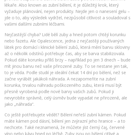
lékaře
. Also known as
zubní bělení
, it je důležitý krok, který
vyžaduje plánování, nejen produkty.
Nejde jen o nanesení gelu –
jde o to, aby výsledek vydržel, nezpůsobil citlivost a souladoval s
vašimi dalšími zubními léčbami.
Nejčastější chyba? Lidé bělí zuby a hned potom chtějí korunku
nebo fazetu. Ale
Opalescence
,
jedna z nejčastěji používaných
látek pro domácí i klinické bělení zubů, která mění barvu skloviny
až o několik odstínů
potřebuje čas, aby se barva stabilizovala.
Pokud dáte korunku příliš brzy – například po jen 3 dnech – bude
mít jinou barvu než vaše přirozené zuby. To se nestane jen tak,
to je věda. Podle studií je ideální čekat 14 dní po bělení, než se
začne vyrábět jakákoli náhrada. A nezapomeňte na
zubní
korunka
,
trvalou náhradu poškozeného zubu, která musí být
přesně vyrobená podle nové barvy vašich zubů
. Pokud ji
nevyrobíte správně, celý úsměv bude vypadat ne přirozeně, ale
jako „náhrada“.
Co ještě potřebujete vědět? Bělení neřeší zubní kámen. Pokud
máte kámen pod dásní, bělení jen zvýrazní jeho hranice – a to
nechcete. Také neznamená, že můžete jíst černý čaj, červené
víno nebo kávu hned po léčbě. Zuby jsou po bělení citlivé a