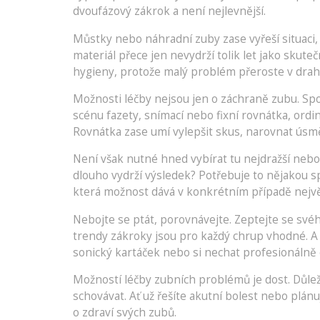
dvoufázový zákrok a není nejlevnější.
Můstky nebo náhradní zuby zase vyřeší situaci, p
materiál přece jen nevydrží tolik let jako skute
hygieny, protože malý problém přeroste v drahou
Možnosti léčby nejsou jen o záchraně zubu. Spous
scénu fazety, snímací nebo fixní rovnátka, ordi
Rovnátka zase umí vylepšit skus, narovnat úsm
Není však nutné hned vybírat tu nejdražší nebo 
dlouho vydrží výsledek? Potřebuje to nějakou sp
která možnost dává v konkrétním případě nejvě
Nebojte se ptát, porovnávejte. Zeptejte se své
trendy zákroky jsou pro každý chrup vhodné. A p
sonický kartáček nebo si nechat profesionálně
Možností léčby zubních problémů je dost. Důlež
schovávat. Ať už řešíte akutní bolest nebo plá
o zdraví svých zubů.