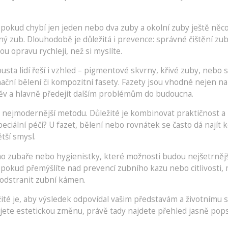
okud chybí jen jeden nebo dva zuby a okolní zuby ještě něco vy
čný zub. Dlouhodobě je důležitá i prevence: správné čištění zu
 opravu rychleji, než si myslíte.
ta lidí řeší i vzhled – pigmentové skvrny, křivé zuby, nebo skv
nační bělení či kompozitní fasety. Fazety jsou vhodné nejen na 
ěv a hlavně předejít dalším problémům do budoucna.
nejmodernější metodu. Důležité je kombinovat praktičnost a po
eciální péči? U fazet, bělení nebo rovnátek se často dá najít
tší smysl.
ho zubaře nebo hygienistky, které možnosti budou nejšetrnější
okud přemýšlíte nad prevencí zubního kazu nebo citlivosti, m
 odstranit zubní kámen.
ité je, aby výsledek odpovídal vašim představám a životnímu s
nujete estetickou změnu, právě tady najdete přehled jasně pop