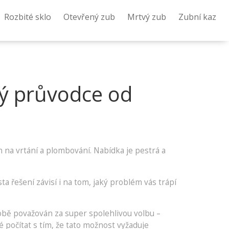
Rozbité sklo
Otevřený zub
Mrtvý zub
Zubní kaz
ký průvodce od
n na vrtání a plombování. Nabídka je pestrá a
ta řešení závisí i na tom, jaký problém vás trápí
 době považován za super spolehlivou volbu –
té počítat s tím, že tato možnost vyžaduje