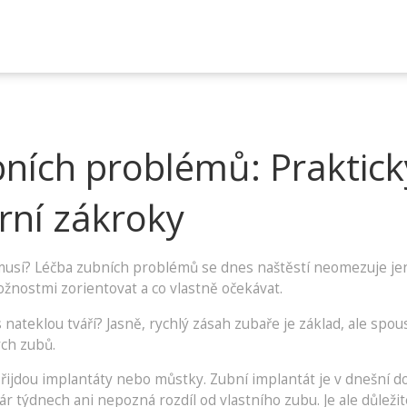
bních problémů: Praktic
ní zákroky
ž musí? Léčba zubních problémů se dnes naštěstí neomezuje je
možnostmi zorientovat a co vlastně očekávat.
nateklou tváří? Jasně, rychlý zásah zubaře je základ, ale spous
ých zubů.
sl přijdou implantáty nebo můstky. Zubní implantát je v dnešní
pár týdnech ani nepozná rozdíl od vlastního zubu. Je ale důleži