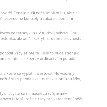
drží. Cena je nižší než u implantátu, ale cizí
bů, pravidelné kontroly u zubaře a dentální
rny od tetracyklinu. V tu chvíli vykračují na
estetiku, ale umějí zakrýt i drobné nerovnosti.
hodlí. Vždy se ptejte: Kolik to bude stát? Jak
 kompromis – a expert v ordinaci vám poradí,
, a které se vyplatí investovat. Ne všechny
ožná stačí pořídit kvalitní mezizubní kartáčky,
tylu, abyste se nemuseli za svůj úsměv
saných řešení i reálné rady pro každodenní péči