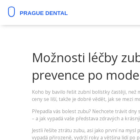
Možnosti léčby zu
prevence po moder
Koho by bavilo řešit zubní bolístky častěji, ne
ceny se liší, takže je dobré vědět, jak se mezi 
Přepadla vás bolest zubu? Nechcete trávit dny s 
– a jak vypadá vaše představa zdravých a krásn
Jestli řešíte ztrátu zubu, asi jako první na my
vypadá přirozeně, vydrží roky a většina lidí po 