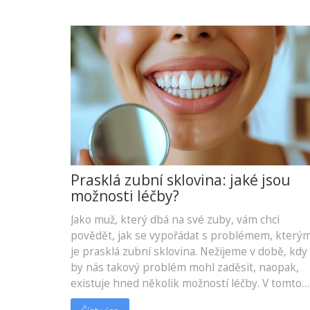
Prasklá zubní sklovina: jaké jsou
možnosti léčby?
Jako muž, který dbá na své zuby, vám chci
povědět, jak se vypořádat s problémem, který
je prasklá zubní sklovina. Nežijeme v době, kdy
by nás takový problém mohl zaděsit, naopak,
existuje hned několik možností léčby. V tomto
článku probereme všechny dostupné metody a