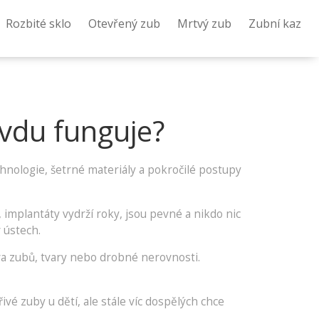
Rozbité sklo
Otevřený zub
Mrtvý zub
Zubní kaz
avdu funguje?
chnologie, šetrné materiály a pokročilé postupy
 implantáty vydrží roky, jsou pevné a nikdo nic
 ústech.
va zubů, tvary nebo drobné nerovnosti.
vé zuby u dětí, ale stále víc dospělých chce