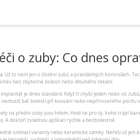
éči o zuby: Co dnes opr
. Už to není jen o čistění zubů a pravidelných kontrolách. Te
úsměv bez zbytečné bolesti nebo dlouhého čekání.
mplantát je dnes standard. Když ti chybí jeden nebo víc zubů,
nemusíš bát bolesti při kousání nebo nepřirozeného pocitu v
ety na přední zuby jsou hitem. Hodí se pro ty, koho trápí bar
no. A doktoři zvládnou aplikaci rychle a bezbolestně.
edné snímací varianty nebo keramické zámky. Neřeší už jen kři
e šetrnější, rychlejší a pohodlnější než kdykoliv dřív.