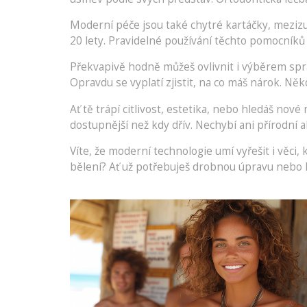
Moderní péče jsou také chytré kartáčky, mezizub
20 lety. Pravidelné používání těchto pomocník
Překvapivě hodně můžeš ovlivnit i výběrem správ
Opravdu se vyplatí zjistit, na co máš nárok. Někd
Ať tě trápí citlivost, estetika, nebo hledáš nové
dostupnější než kdy dřív. Nechybí ani přírodní 
Víte, že moderní technologie umí vyřešit i věci
bělení? Ať už potřebuješ drobnou úpravu nebo k