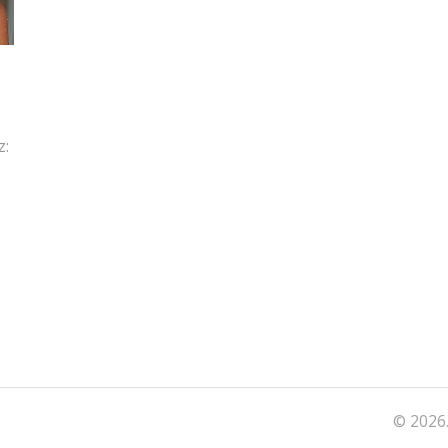
z:
ke
© 2026.