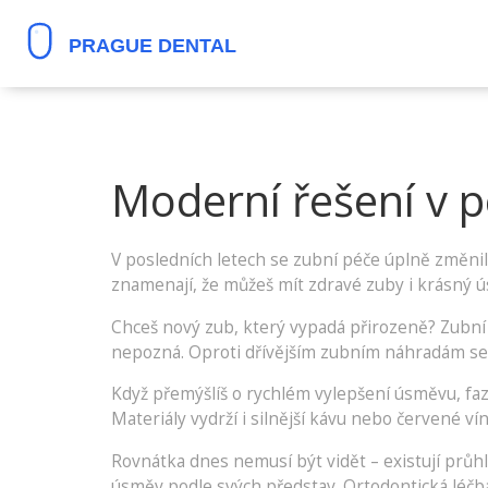
Moderní řešení v p
V posledních letech se zubní péče úplně změnila
znamenají, že můžeš mít zdravé zuby i krásný 
Chceš nový zub, který vypadá přirozeně? Zubní i
nepozná. Oproti dřívějším zubním náhradám se 
Když přemýšlíš o rychlém vylepšení úsměvu, faz
Materiály vydrží i silnější kávu nebo červené ví
Rovnátka dnes nemusí být vidět – existují průhl
úsměv podle svých představ. Ortodontická léčba j