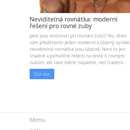
Neviditelná rovnátka: moderní
řešení pro rovné zuby
Jaké jsou možnosti při rovnání zubů? No, dnes
vám představím jeden moderní a úžasný vynále
neviditelná rovnátka! Jsou úžasné. Není to jen
snadné a pohodlné řešení na cestě k rovným
zubům, ale také méně nápadné, než tradiční
rovnátka. Tato moderní metoda mění způsob,
Číst více
jakým lidé nahlíží na rovnání zubů. Připojte se 
mně, abychom se o tom dozvěděli více.
Menu