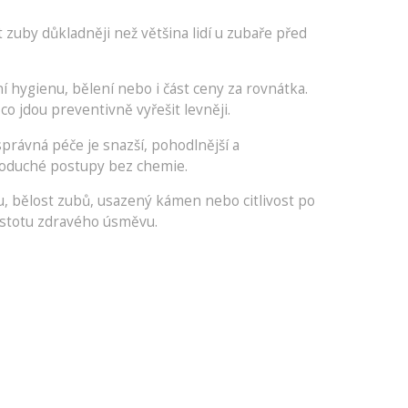
 zuby důkladněji než většina lidí u zubaře před
 hygienu, bělení nebo i část ceny za rovnátka.
 co jdou preventivně vyřešit levněji.
 správná péče je snazší, pohodlnější a
ednoduché postupy bez chemie.
nu, bělost zubů, usazený kámen nebo citlivost po
jistotu zdravého úsměvu.