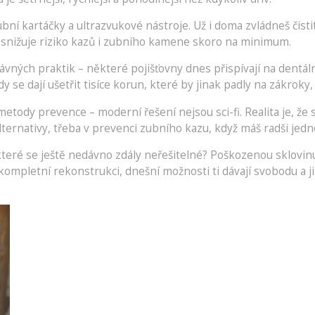
ní kartáčky a ultrazvukové nástroje. Už i doma zvládneš čistit
ů snižuje riziko kazů i zubního kamene skoro na minimum.
ných praktik – některé pojišťovny dnes přispívají na dentální
y se dají ušetřit tisíce korun, které by jinak padly na zákroky,
 metody prevence – moderní řešení nejsou sci-fi. Realita je, že
alternativy, třeba v prevenci zubního kazu, když máš radši j
, které se ještě nedávno zdály neřešitelné? Poškozenou sklovi
ompletní rekonstrukci, dnešní možnosti ti dávají svobodu a 