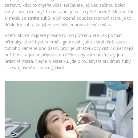
zastavit, když to chytíte včas. Nečekáte, až vás začnou bolět
zuby – protože když to nastane, je často příliš pozdě. Mnoho lidí
si myslí, že ztráta zubů je přirozená součást stárnutí. Není. Je to
důsledek toho, že jste nezvládli jednoduché věci včas.
V této sbírce najdete přesně to, co potřebujete: jak poznat
příznaky, které byste neměli ignorovat, jak se skutečně zbavit
zubního kamene pod dásní, proč je ultrazvukový čistič důležitější
než floss, a jak se připravit na léčbu, aby vám nezůstaly jen
prázdné místa. Nejde o estetiku. Jde o to, abyste si udrželi zuby
– a svůj úsměv – na celý život.