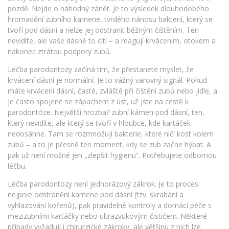
pozdě.
Nejde o náhodný zánět. Je to výsledek dlouhodobého
hromadění
zubního kamene
,
tvrdého nánosu bakterií, který se
tvoří pod dásní a nelze jej odstranit běžným čištěním
. Ten
nevidíte, ale vaše dásně to cítí – a reagují krvácením, otokem a
nakonec ztrátou podpory zubů.
Léčba parodontozy začíná tím, že přestanete myslet, že
krvácení dásní je normální. Je to vážný varovný signál. Pokud
máte
krvácení dásní
,
časté, zvláště při čištění zubů nebo jídle, a
je často spojené se zápachem z úst
, už jste na cestě k
parodontóze. Největší hrozba?
zubní kámen pod dásní
,
ten,
který nevidíte, ale který se tvoří v hloubce, kde kartáček
nedosáhne
. Tam se rozmnožují bakterie, které ničí kost kolem
zubů – a to je přesně ten moment, kdy se zub začne hýbat. A
pak už není možné jen „zlepšit hygienu“. Potřebujete odbornou
léčbu.
Léčba parodontozy není jednorázový zákrok. Je to proces:
nejprve odstranění kamene pod dásní (tzv. skrabání a
vyhlazování kořenů), pak pravidelné kontroly a domácí péče s
mezizubními kartáčky nebo ultrazvukovým čističem. Některé
případy vyžadují i chirurgické zákroky, ale většinu z nich lze