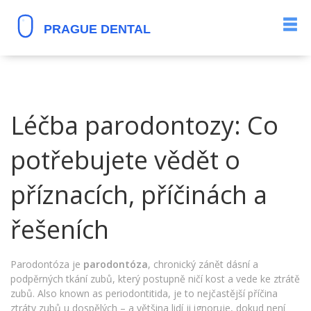
Léčba parodontozy: Co
potřebujete vědět o
příznacích, příčinách a
řešeních
Parodontóza je
parodontóza
,
chronický zánět dásní a
podpěrných tkání zubů, který postupně ničí kost a vede ke ztrátě
zubů
. Also known as
periodontitida
, je to nejčastější příčina
ztráty zubů u dospělých – a většina lidí ji ignoruje, dokud není