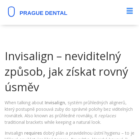
Invisalign – neviditelný
způsob, jak získat rovný
úsměv
When talking about
Invisalign
,
systém průhledných alignerů,
který postupně posouvá zuby do správné polohy bez viditelných
rovnátek
. Also known as
průhledné rovnáky
, it
replaces
traditional brackets while keeping a natural look.
Invisalign
requires
dobrý plán a pravidelnou ústní hygienu – to je