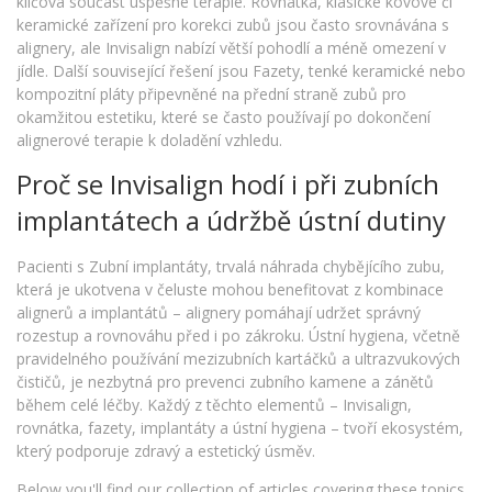
klíčová součást úspěšné terapie.
Rovnátka
,
klasické kovové či
keramické zařízení pro korekci zubů
jsou často srovnávána s
alignery, ale Invisalign nabízí větší pohodlí a méně omezení v
jídle. Další související řešení jsou
Fazety
,
tenké keramické nebo
kompozitní pláty připevněné na přední straně zubů pro
okamžitou estetiku
, které se často používají po dokončení
alignerové terapie k doladění vzhledu.
Proč se Invisalign hodí i při zubních
implantátech a údržbě ústní dutiny
Pacienti s
Zubní implantáty
,
trvalá náhrada chybějícího zubu,
která je ukotvena v čeluste
mohou benefitovat z kombinace
alignerů a implantátů – alignery pomáhají udržet správný
rozestup a rovnováhu před i po zákroku. Ústní hygiena, včetně
pravidelného používání mezizubních kartáčků a ultrazvukových
čističů, je nezbytná pro prevenci zubního kamene a zánětů
během celé léčby. Každý z těchto elementů – Invisalign,
rovnátka, fazety, implantáty a ústní hygiena – tvoří ekosystém,
který podporuje zdravý a estetický úsměv.
Below you'll find our collection of articles covering these topics