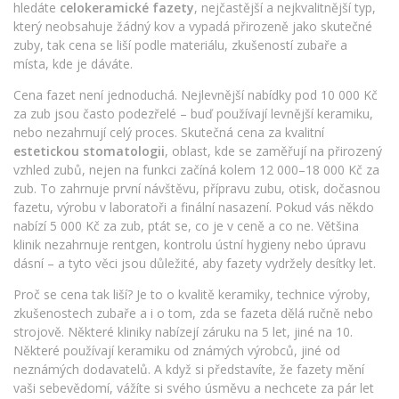
hledáte
celokeramické fazety
,
nejčastější a nejkvalitnější typ,
který neobsahuje žádný kov a vypadá přirozeně jako skutečné
zuby
, tak cena se liší podle materiálu, zkušeností zubaře a
místa, kde je dáváte.
Cena fazet není jednoduchá. Nejlevnější nabídky pod 10 000 Kč
za zub jsou často podezřelé – buď používají levnější keramiku,
nebo nezahrnují celý proces. Skutečná cena za kvalitní
estetickou stomatologii
,
oblast, kde se zaměřují na přirozený
vzhled zubů, nejen na funkci
začíná kolem 12 000–18 000 Kč za
zub. To zahrnuje první návštěvu, přípravu zubu, otisk, dočasnou
fazetu, výrobu v laboratoři a finální nasazení. Pokud vás někdo
nabízí 5 000 Kč za zub, ptát se, co je v ceně a co ne. Většina
klinik nezahrnuje rentgen, kontrolu ústní hygieny nebo úpravu
dásní – a tyto věci jsou důležité, aby fazety vydržely desítky let.
Proč se cena tak liší? Je to o kvalitě keramiky, technice výroby,
zkušenostech zubaře a i o tom, zda se fazeta dělá ručně nebo
strojově. Některé kliniky nabízejí záruku na 5 let, jiné na 10.
Některé používají keramiku od známých výrobců, jiné od
neznámých dodavatelů. A když si představíte, že fazety mění
vaši sebevědomí, vážíte si svého úsměvu a nechcete za pár let