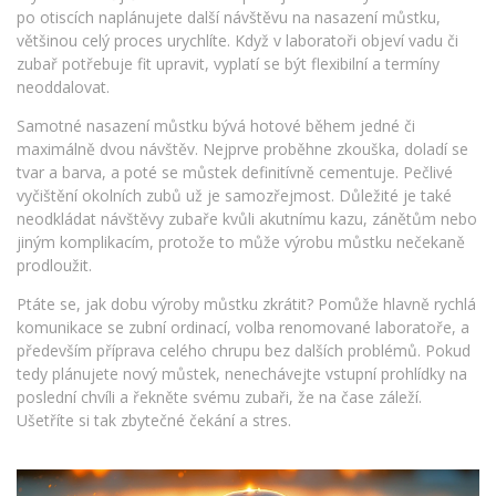
po otiscích naplánujete další návštěvu na nasazení můstku,
většinou celý proces urychlíte. Když v laboratoři objeví vadu či
zubař potřebuje fit upravit, vyplatí se být flexibilní a termíny
neoddalovat.
Samotné nasazení můstku bývá hotové během jedné či
maximálně dvou návštěv. Nejprve proběhne zkouška, doladí se
tvar a barva, a poté se můstek definitívně cementuje. Pečlivé
vyčištění okolních zubů už je samozřejmost. Důležité je také
neodkládat návštěvy zubaře kvůli akutnímu kazu, zánětům nebo
jiným komplikacím, protože to může výrobu můstku nečekaně
prodloužit.
Ptáte se, jak dobu výroby můstku zkrátit? Pomůže hlavně rychlá
komunikace se zubní ordinací, volba renomované laboratoře, a
především příprava celého chrupu bez dalších problémů. Pokud
tedy plánujete nový můstek, nenechávejte vstupní prohlídky na
poslední chvíli a řekněte svému zubaři, že na čase záleží.
Ušetříte si tak zbytečné čekání a stres.