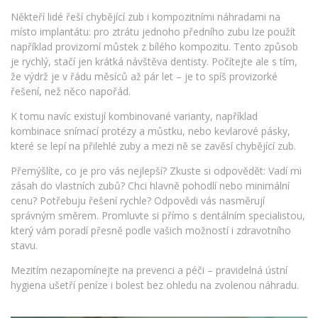
Někteří lidé řeší chybějící zub i kompozitními náhradami na
místo implantátu: pro ztrátu jednoho předního zubu lze použít
například provizorní můstek z bílého kompozitu. Tento způsob
je rychlý, stačí jen krátká návštěva dentisty. Počítejte ale s tím,
že výdrž je v řádu měsíců až pár let – je to spíš provizorké
řešení, než něco napořád.
K tomu navíc existují kombinované varianty, například
kombinace snímací protézy a můstku, nebo kevlarové pásky,
které se lepí na přilehlé zuby a mezi ně se zavěsí chybějící zub.
Přemýšlíte, co je pro vás nejlepší? Zkuste si odpovědět: Vadí mi
zásah do vlastních zubů? Chci hlavně pohodlí nebo minimální
cenu? Potřebuju řešení rychle? Odpovědi vás nasměrují
správným směrem. Promluvte si přímo s dentálním specialistou,
který vám poradí přesně podle vašich možností i zdravotního
stavu.
Mezitím nezapomínejte na prevenci a péči – pravidelná ústní
hygiena ušetří peníze i bolest bez ohledu na zvolenou náhradu.