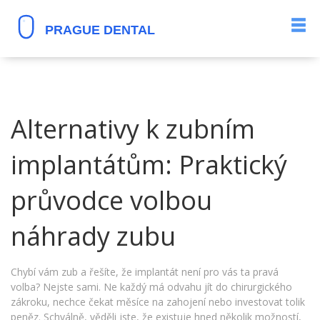
Alternativy k zubním
implantátům: Praktický
průvodce volbou
náhrady zubu
Chybí vám zub a řešíte, že implantát není pro vás ta pravá
volba? Nejste sami. Ne každý má odvahu jít do chirurgického
zákroku, nechce čekat měsíce na zahojení nebo investovat tolik
peněz. Schválně, věděli jste, že existuje hned několik možností,