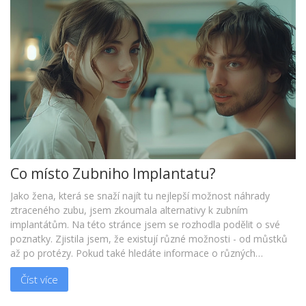
Co místo Zubniho Implantatu?
Jako žena, která se snaží najít tu nejlepší možnost náhrady
ztraceného zubu, jsem zkoumala alternativy k zubním
implantátům. Na této stránce jsem se rozhodla podělit o své
poznatky. Zjistila jsem, že existují různé možnosti - od můstků
až po protézy. Pokud také hledáte informace o různých
možnostech náhrady zubů, tato stránka by vám mohla pomoci.
Číst více