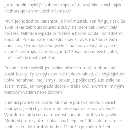
jak nahradit chybějící zub bez implantátu, a většina z nich nijak
nezhoršuje vzhled vašeho úsměvu?
První jednoduchou variantou je fixní můstek. Ten funguje tak, že
zubní lékař zabrousí sousední zuby, na které pak upevní celý
můstek. Náhrada vypadá přirozeně a běžně odolá i pořádnému
kousnutí. Pokud máte sousední zuby zdravé, možná se vám
bude líbit, že můstky jsou rychlejší na zhotovení a obvykle i
levnější než implantáty. Nevýhoda? Zásah do zdravých zubů,
což je někdy dost zbytečné.
Pokud chcete vyřešit jen vzhled předních zubů, mohou vám
stačit fazety. Ty zakryjí estetické nedokonalosti, ale chybějící zub
úplně nenahradí. Mají smysl, pokud je poškozený zub stále na
svém místě, jen nevypadá dobře – třeba kvůli skvrnám, mírným
tvarovým vadám nebo zlomení.
Snímací protézy asi znáte. Možná je používá někdo z vašich
známých. Jestli chybí více zubů, není špatné to aspoň zvážit.
Výhodou je nižší cena a možnost sundat si protézu kdykoliv.
Moderní protézy už necinkají a drží lépe než dřív, ale musíte se
smířit s tím, že komfort bude nižší než u pevného řešení.