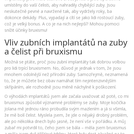
umístěny do vaší čelisti, aby nahradily chybějící zuby. Jsou
neskutečně pevné a navržené tak, aby vydržely roky, ba
dokonce dekády. Plus, vypadají a cítí se jako lidi rostoucí zuby,
což je velký bonus. A co je na nich nejlepší? Mohou pomoci
snížit účinky bruxismu!
Vliv zubních implantátů na zuby
a čelist při bruxismu
Možná se ptáte, proč jsou zubní implantáty tak dobrou volbou
pro lidi trpící bruxismem. No, důvod je jednak v tom, že jsou
mnohem odolnější než přírodní zuby. Samozřejmě, neznamená
to, že je můžete bez obav namáhat tím nejintenzivnějším
skřípáním, ale rozhodně jsou méně náchylné k poškození.
O výhodách implantátů jsem ale začala uvažovat až poté, co mi
bruxismus způsobil významné problémy se zuby. Moje kočička
Jolana mě jednou ráno probudila svým mazlením a já si všimla,
že mě bolí čelist. Myslela jsem, že jde o nějaký drobný problém,
ale po několika dnech bylo jasné, že není vše v pořádku. A můj
zubař mi potvrdil to, čeho jsem se bála – měla jsem bruxismus
a měla jsem dvě tříšťové trhliny, které byly dost závažné na to,