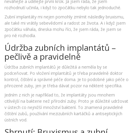
neváhejte a udělejte první krok. Já jsem ráda, že jsem
rozhodnutí učinila, i když to zpočátku nebylo tak jednoduché.
Zubní implantáty mi nejen pomohly zmírnit následky bruxismu,
ale také mi vrátily sebevědomí a radost ze života. A i když jsem
zpočátku váhala, dneska mohu říci, že jsem ráda, že jsem se
pro ně rozhodla.
Údržba zubních implantátů –
pečlivě a pravidelně
Údržba zubních implantátů je důležitá a neměla by se
podceňovat. Po vložení implantátů je třeba pravidelně doktor
kontrol, čištění a správné péče doma. Je to podobné jako péče o
přirozené zuby, jen je třeba dávat pozor na některé specifika.
Jedním z nich je například to, že implantáty jsou mnohem
citlivější na bakterie než přírodní zuby. Proto je důležité udržovat
v ústech co nejnižší množství bakterií. To znamená pravidelné
čištění zubů, používání mezizubních kartáčků a antiseptických
ústních vod.
Shrnutí: Bruxismus a zubní