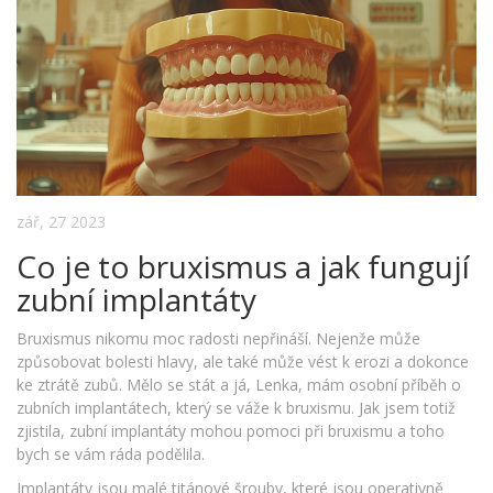
zář, 27 2023
Co je to bruxismus a jak fungují
zubní implantáty
Bruxismus nikomu moc radosti nepřináší. Nejenže může
způsobovat bolesti hlavy, ale také může vést k erozi a dokonce
ke ztrátě zubů. Mělo se stát a já, Lenka, mám osobní příběh o
zubních implantátech, který se váže k bruxismu. Jak jsem totiž
zjistila, zubní implantáty mohou pomoci při bruxismu a toho
bych se vám ráda podělila.
Implantáty jsou malé titánové šrouby, které jsou operativně