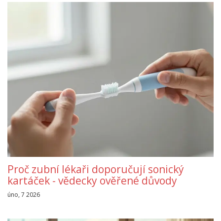
Proč zubní lékaři doporučují sonický
kartáček - vědecky ověřené důvody
úno, 7 2026