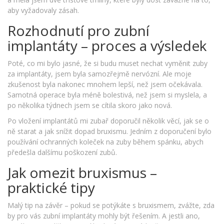
aby vyžadovaly zásah.
Rozhodnutí pro zubní
implantáty – proces a výsledek
Poté, co mi bylo jasné, že si budu muset nechat vyměnit zuby
za implantáty, jsem byla samozřejmě nervózní. Ale moje
zkušenost byla nakonec mnohem lepší, než jsem očekávala.
Samotná operace byla méně bolestivá, než jsem si myslela, a
po několika týdnech jsem se cítila skoro jako nová.
Po vložení implantátů mi zubař doporučil několik věcí, jak se o
ně starat a jak snížit dopad bruxismu. Jedním z doporučení bylo
používání ochranných koleček na zuby během spánku, abych
předešla dalšímu poškození zubů.
Jak omezit bruxismus –
praktické tipy
Malý tip na závěr – pokud se potýkáte s bruxismem, zvážte, zda
by pro vás zubní implantáty mohly být řešením. A jestli ano,