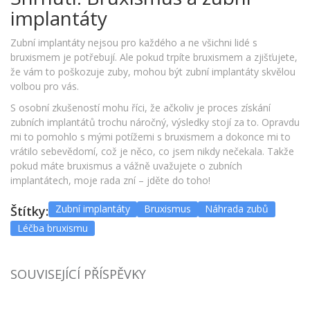
implantáty
Zubní implantáty nejsou pro každého a ne všichni lidé s
bruxismem je potřebují. Ale pokud trpíte bruxismem a zjišťujete,
že vám to poškozuje zuby, mohou být zubní implantáty skvělou
volbou pro vás.
S osobní zkušeností mohu říci, že ačkoliv je proces získání
zubních implantátů trochu náročný, výsledky stojí za to. Opravdu
mi to pomohlo s mými potížemi s bruxismem a dokonce mi to
vrátilo sebevědomí, což je něco, co jsem nikdy nečekala. Takže
pokud máte bruxismus a vážně uvažujete o zubních
implantátech, moje rada zní – jděte do toho!
Zubní implantáty
Bruxismus
Náhrada zubů
Štítky:
Léčba bruxismu
SOUVISEJÍCÍ PŘÍSPĚVKY