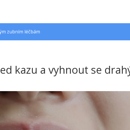
ahým zubním léčbám
před kazu a vyhnout se dra