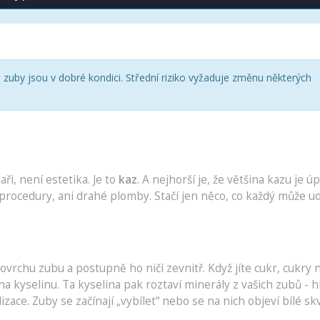
 zuby jsou v dobré kondici. Střední riziko vyžaduje změnu některých
ři, není estetika. Je to
kaz
. A nejhorší je, že většina kazu je ú
rocedury, ani drahé plomby. Stačí jen něco, co každý může ud
povrchu zubu a postupně ho ničí zevnitř. Když jíte cukr, cukry
na kyselinu. Ta kyselina pak roztaví minerály z vašich zubů - 
izace. Zuby se začínají „vybílet“ nebo se na nich objeví bílé sk