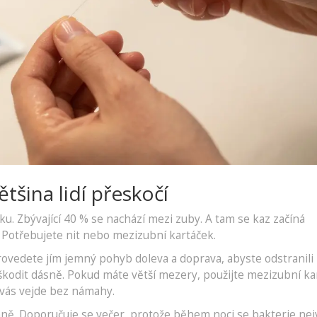
ětšina lidí přeskočí
u. Zbývající 40 % se nachází mezi zuby. A tam se kaz začíná
. Potřebujete nit nebo mezizubní kartáček.
rovedete jím jemný pohyb doleva a doprava, abyste odstranili 
škodit dásně. Pokud máte větší mezery, použijte mezizubní ka
e vás vejde bez námahy.
ně. Doporučuje se večer, protože během noci se bakterie nej