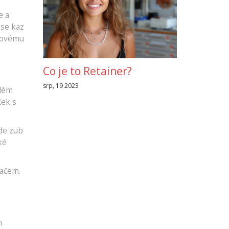
e a
 se kaz
enovému
Co je to Retainer?
srp, 19 2023
hlém
ček s
kde zub
ké
pačem.
n