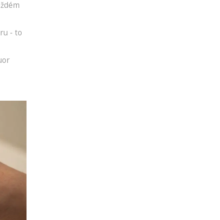
každém
ru - to
uor