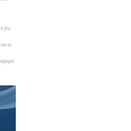
ž jíte
kterie
ejlepší