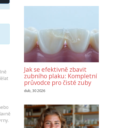
Jak se efektivně zbavit
plně
zubního plaku: Kompletní
ělat
průvodce pro čisté zuby
dub, 30 2026
 nebo
hlavně
vrny.