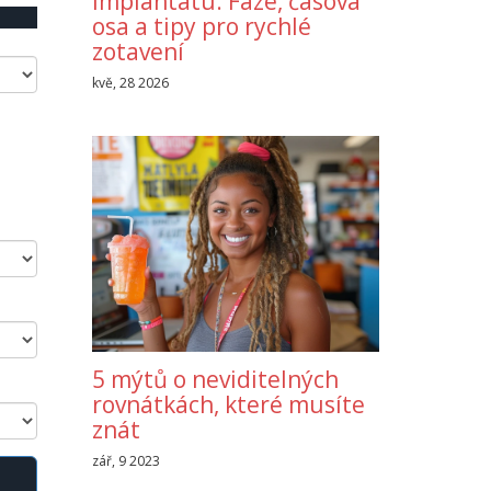
implantátu: Fáze, časová
osa a tipy pro rychlé
zotavení
kvě, 28 2026
5 mýtů o neviditelných
rovnátkách, které musíte
znát
zář, 9 2023