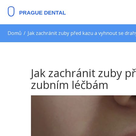
Domů
Jak zachránit zuby před kazu a vyhnout se dr
Jak zachránit zuby 
zubním léčbám