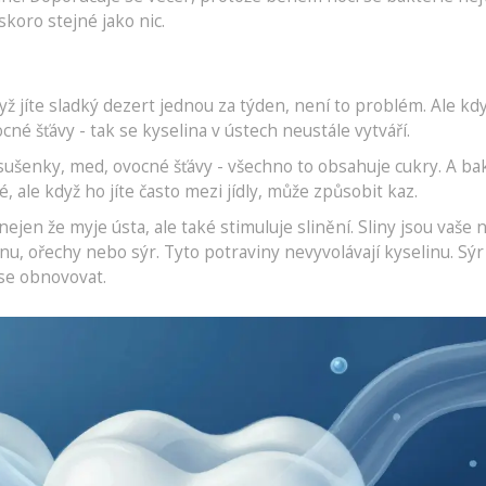
skoro stejné jako nic.
dyž jíte sladký dezert jednou za týden, není to problém. Ale kdy
cné šťávy - tak se kyselina v ústech neustále vytváří.
 sušenky, med, ovocné šťávy - všechno to obsahuje cukry. A ba
é, ale když ho jíte často mezi jídly, může způsobit kaz.
nejen že myje ústa, ale také stimuluje slinění. Sliny jsou vaše n
inu, ořechy nebo sýr. Tyto potraviny nevyvolávají kyselinu. Sýr
se obnovovat.