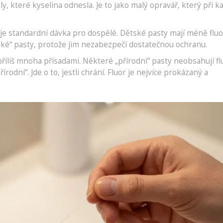
, které kyselina odnesla. Je to jako malý opravář, který při 
je standardní dávka pro dospělé. Dětské pasty mají méně fluo
tské“ pasty, protože jim nezabezpečí dostatečnou ochranu.
příliš mnoha přísadami. Některé „přírodní“ pasty neobsahují fl
přírodní“. Jde o to, jestli chrání. Fluor je nejvíce prokázaný a