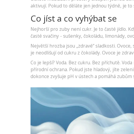
aktivují. Pokud to děláte jen jednou týdně, je to 
Co jíst a co vyhýbat se
Nejhorší pro zuby není cukr. Je to časté jídlo. K
časté svačiny - sušenky, čokoládu, limonády, ovo
Největší hrozba jsou „zdravé“ sladkosti. Ovoce,
je neodlišují od cukru z čokolády. Ovoce je zdrav
Co je lepší? Voda. Bez cukru. Bez příchutě. Voda 
přírodní ochrana. Pokud jste hladový, jíte zelen
dokonce zvyšuje pH v ústech a pomáhá zubům 