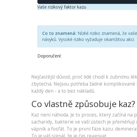
Vaše rizikový faktor kazu
Co to znamená:
Nízké riziko znamená, že vaše
návyků. Vysoké riziko vyžaduje okamžitou akci.
Doporučení:
Nejčastější důvod, proč lidé chodí k zubnímu léka
zbytečná. Nejsou potřeba žádné komplikované p
každý den - a to bez nákladů.
Co vlastně způsobuje kaz?
Kaz není náhoda. Je to proces, který začíná na 
sacharidy, bakterie ve vaší ústech je přeměňují 
vápník a fosfát. To je první fáze kazu: demineral
To je váš signál, že je čas reagovat.