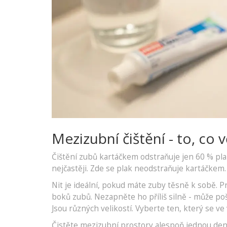
Mezizubní čištění - to, co v
Čištění zubů kartáčkem odstraňuje jen 60 % plak
nejčastěji. Zde se plak neodstraňuje kartáčkem
Nit je ideální, pokud máte zuby těsně k sobě. P
boků zubů. Nezapněte ho příliš silně - může po
Jsou různých velikostí. Vyberte ten, který se v
Čistěte mezizubní prostory alespoň jednou den