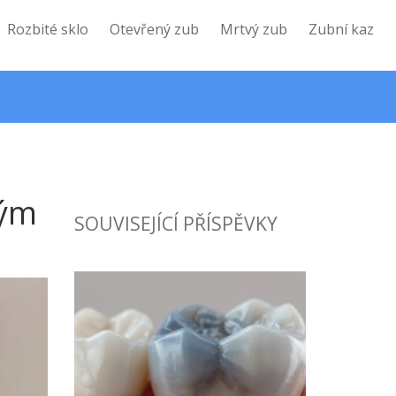
Rozbité sklo
Otevřený zub
Mrtvý zub
Zubní kaz
hým
SOUVISEJÍCÍ PŘÍSPĚVKY