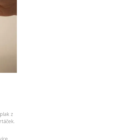
plak z
rtáček.
více