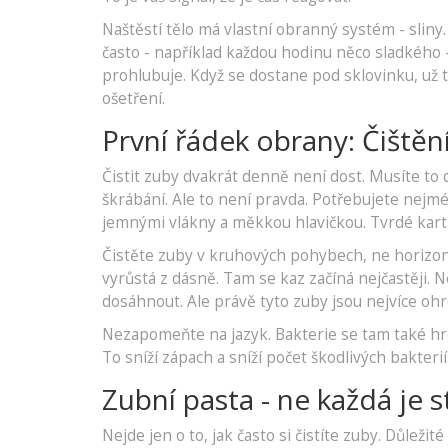
Naštěstí tělo má vlastní obranný systém - sliny. 
často - například každou hodinu něco sladkého -
prohlubuje. Když se dostane pod sklovinku, už 
ošetření.
První řádek obrany: Čištěn
Čistit zuby dvakrát denně není dost. Musíte to d
škrábání. Ale to není pravda. Potřebujete nejmé
jemnými vlákny a měkkou hlavičkou. Tvrdé kart
Čistěte zuby v kruhových pohybech, ne horizont
vyrůstá z dásně. Tam se kaz začíná nejčastěji. N
dosáhnout. Ale právě tyto zuby jsou nejvíce oh
Nezapomeňte na jazyk. Bakterie se tam také h
To sníží zápach a sníží počet škodlivých bakterií
Zubní pasta - ne každá je s
Nejde jen o to, jak často si čistíte zuby. Důležit