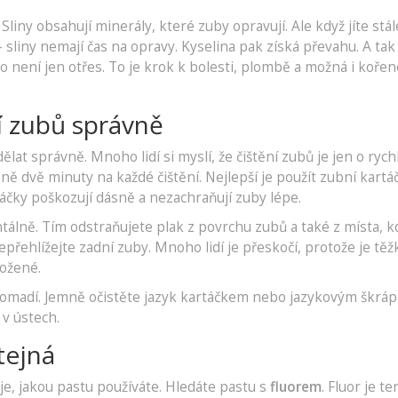
Sliny obsahují minerály, které zuby opravují. Ale když jíte stál
 sliny nemají čas na opravy. Kyselina pak získá převahu. A tak
to není jen otřes. To je krok k bolesti, plombě a možná i koř
í zubů správně
ělat správně. Mnoho lidí si myslí, že čištění zubů je jen o ryc
ně dvě minuty na každé čištění. Nejlepší je použít zubní kartá
áčky poškozují dásně a nezachraňují zuby lépe.
álně. Tím odstraňujete plak z povrchu zubů a také z místa, 
epřehlížejte zadní zuby. Mnoho lidí je přeskočí, protože je těž
rožené.
romadí. Jemně očistěte jazyk kartáčkem nebo jazykovým škrá
 v ústech.
tejná
é je, jakou pastu používáte. Hledáte pastu s
fluorem
. Fluor je te