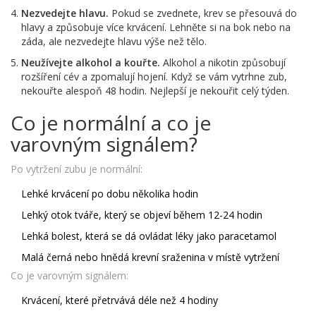
Nezvedejte hlavu.
Pokud se zvednete, krev se přesouvá do
hlavy a způsobuje více krvácení. Lehněte si na bok nebo na
záda, ale nezvedejte hlavu výše než tělo.
Neužívejte alkohol a kouřte.
Alkohol a nikotin způsobují
rozšíření cév a zpomalují hojení. Když se vám vytrhne zub,
nekouřte alespoň 48 hodin. Nejlepší je nekouřit celý týden.
Co je normální a co je
varovným signálem?
Po vytržení zubu je normální:
Lehké krvácení po dobu několika hodin
Lehký otok tváře, který se objeví během 12-24 hodin
Lehká bolest, která se dá ovládat léky jako paracetamol
Malá černá nebo hnědá krevní sraženina v místě vytržení
Co je varovným signálem:
Krvácení, které přetrvává déle než 4 hodiny