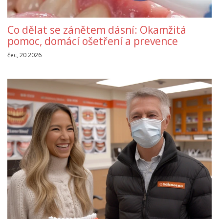
Co dělat se zánětem dásní: Okamžitá
pomoc, domácí ošetření a prevence
čec, 20 2026