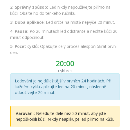
2. Správný způsob:
Led nikdy nepoužívejte přímo na
kůži. Obalte ho do tenkého ručníku.
3. Doba aplikace:
Led držte na místě nejvýše 20 minut.
4. Pauza:
Po 20 minutách led odstraňte a nechte kůži 20
minut odpočinout.
5. Počet cyklů:
Opakujte celý proces alespoň 5krát první
den.
20:00
Cyklus: 1
Ledování je nejdůležitější v prvních 24 hodinách. Při
každém cyklu aplikujte led na 20 minut, následně
odpočívejte 20 minut.
Varování:
Neledujte déle než 20 minut, aby jste
nepoškodili kůži. Nikdy neaplikujte led přímo na kůži.