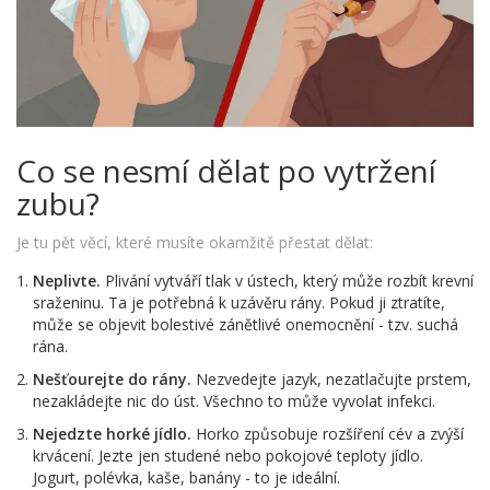
Co se nesmí dělat po vytržení
zubu?
Je tu pět věcí, které musíte okamžitě přestat dělat:
Neplivte.
Plivání vytváří tlak v ústech, který může rozbít krevní
sraženinu. Ta je potřebná k uzávěru rány. Pokud ji ztratíte,
může se objevit bolestivé zánětlivé onemocnění - tzv. suchá
rána.
Nešťourejte do rány.
Nezvedejte jazyk, nezatlačujte prstem,
nezakládejte nic do úst. Všechno to může vyvolat infekci.
Nejedzte horké jídlo.
Horko způsobuje rozšíření cév a zvýší
krvácení. Jezte jen studené nebo pokojové teploty jídlo.
Jogurt, polévka, kaše, banány - to je ideální.