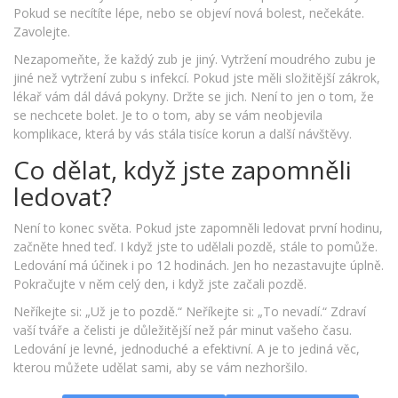
Pokud se necítíte lépe, nebo se objeví nová bolest, nečekáte.
Zavolejte.
Nezapomeňte, že každý zub je jiný. Vytržení moudrého zubu je
jiné než vytržení zubu s infekcí. Pokud jste měli složitější zákrok,
lékař vám dál dává pokyny. Držte se jich. Není to jen o tom, že
se nechcete bolet. Je to o tom, aby se vám neobjevila
komplikace, která by vás stála tisíce korun a další návštěvy.
Co dělat, když jste zapomněli
ledovat?
Není to konec světa. Pokud jste zapomněli ledovat první hodinu,
začněte hned teď. I když jste to udělali pozdě, stále to pomůže.
Ledování má účinek i po 12 hodinách. Jen ho nezastavujte úplně.
Pokračujte v něm celý den, i když jste začali pozdě.
Neříkejte si: „Už je to pozdě.“ Neříkejte si: „To nevadí.“ Zdraví
vaší tváře a čelisti je důležitější než pár minut vašeho času.
Ledování je levné, jednoduché a efektivní. A je to jediná věc,
kterou můžete udělat sami, aby se vám nezhoršilo.