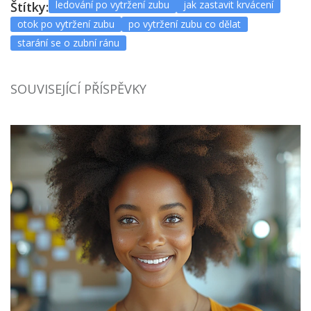
ledování po vytržení zubu
jak zastavit krvácení
Štítky:
otok po vytržení zubu
po vytržení zubu co dělat
starání se o zubní ránu
SOUVISEJÍCÍ PŘÍSPĚVKY