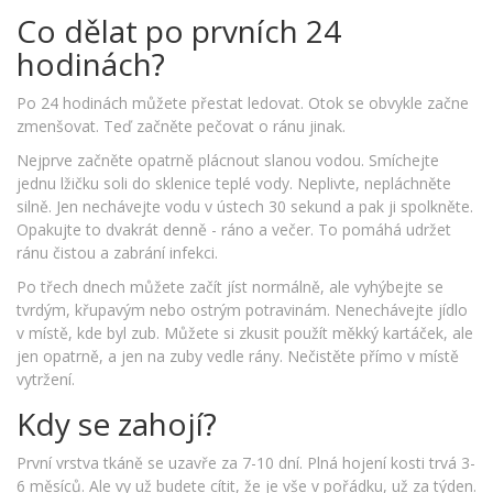
Co dělat po prvních 24
hodinách?
Po 24 hodinách můžete přestat ledovat. Otok se obvykle začne
zmenšovat. Teď začněte pečovat o ránu jinak.
Nejprve začněte opatrně plácnout slanou vodou. Smíchejte
jednu lžičku soli do sklenice teplé vody. Neplivte, nepláchněte
silně. Jen nechávejte vodu v ústech 30 sekund a pak ji spolkněte.
Opakujte to dvakrát denně - ráno a večer. To pomáhá udržet
ránu čistou a zabrání infekci.
Po třech dnech můžete začít jíst normálně, ale vyhýbejte se
tvrdým, křupavým nebo ostrým potravinám. Nenechávejte jídlo
v místě, kde byl zub. Můžete si zkusit použít měkký kartáček, ale
jen opatrně, a jen na zuby vedle rány. Nečistěte přímo v místě
vytržení.
Kdy se zahojí?
První vrstva tkáně se uzavře za 7-10 dní. Plná hojení kosti trvá 3-
6 měsíců. Ale vy už budete cítit, že je vše v pořádku, už za týden.