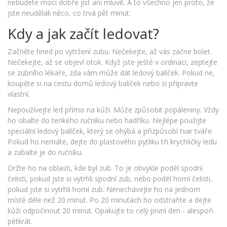
nebudete moci dobře jíst ani mluvit. A to všechno jen proto, že
jste neudělali něco, co trvá pět minut.
Kdy a jak začít ledovat?
Začněte hned po vytržení zubu. Nečekejte, až vás začne bolet.
Nečekejte, až se objeví otok. Když jste ještě v ordinaci, zeptejte
se zubního lékaře, zda vám může dát ledový balíček. Pokud ne,
koupěte si na cestu domů ledový balíček nebo si připravte
vlastní.
Nepoužívejte led přímo na kůži. Může způsobit popáleniny. Vždy
ho obalte do tenkého ručníku nebo hadříku. Nejlépe použijte
speciální ledový balíček, který se ohýbá a přizpůsobí tvar tváře.
Pokud ho nemáte, dejte do plastového pytliku tři krychličky ledu
a zabalte je do ručníku.
Držte ho na oblasti, kde byl zub. To je obvykle podél spodní
čelisti, pokud jste si vytrhli spodní zub, nebo podél horní čelisti,
pokud jste si vytrhli horní zub. Nenechávejte ho na jednom
místě déle než 20 minut. Po 20 minutách ho odstraňte a dejte
kůži odpočinout 20 minut. Opakujte to celý první den - alespoň
pětkrát.