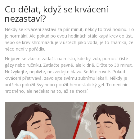
Co dělat, když se krvácení
nezastaví?
Někdy se krvácení zastaví za pár minut, někdy to trvá hodinu. To
je normální. Ale pokud po dvou hodinách stále kapá krev do úst,
nebo se krev shromažďuje v ústech jako voda, je to známka, že
něco není v pořádku.
Nejprve se zkuste zatlačit na místo, kde byl zub, pomocí čisté
gázy nebo ručníku. Zatlačte pevně, ale klidně. Držte to 30 minut.
Nežvýkejte, neplivte, nezvedejte hlavu. Seděte rovně. Pokud
krvácení přetrvává, zavolejte svému zubnímu lékaři. Někdy je
potřeba položit švy nebo použít hemostatický gel. To není nic
hrozného, ale nečekat na to, až se zhorší.