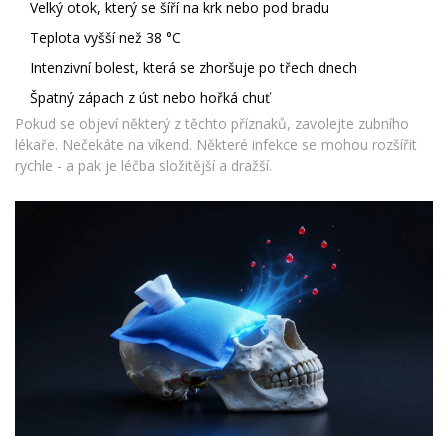
Velký otok, který se šíří na krk nebo pod bradu
Teplota vyšší než 38 °C
Intenzivní bolest, která se zhoršuje po třech dnech
Špatný zápach z úst nebo hořká chuť
Pokud se objeví některý z těchto příznaků, zavolejte zubního
lékaře. Nečekáte na víkend. Některé infekce se mohou rozšířit
rychle - a pak je léčba složitější a dražší.