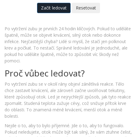
Začít ledovat
Resetovat
Po vytržení zubu je prvních 24 hodin klíčových. Pokud to uděláte
špatně, může se objevit krvácení, silný otok nebo dokonce
infekce. Nejčastější chyba? Lidé si myslí, že stačí jen polknout
krev a počkat. To nestačí. Správné ledování je jednoduché, ale
pokud ho uděláte špatně, může to způsobit víc škody než
pomoci.
Proč vůbec ledovat?
Po vytržení zubu se v okolí rány objeví zánětlivá reakce. Tělo
chce zastavit krvácení, ale zároveň začne uvolňovat tekutiny,
které způsobují otok. Led je nejrychlejší způsob, jak tyto reakce
zpomalit. Studená teplota zužuje cévy, což snižuje přítok krve
do oblasti. To znamená méně krvácení, menší otok a méně
bolesti.
Nejde o to, aby to bylo příjemné. Jde o to, aby to fungovalo.
Pokud neledujete, otok může být tak silný, že vám ztuhne čelist,