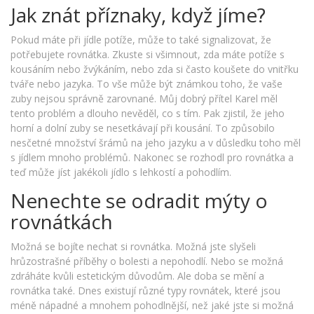
Jak znát příznaky, když jíme?
Pokud máte při jídle potíže, může to také signalizovat, že
potřebujete rovnátka. Zkuste si všimnout, zda máte potíže s
kousáním nebo žvýkáním, nebo zda si často koušete do vnitřku
tváře nebo jazyka. To vše může být známkou toho, že vaše
zuby nejsou správně zarovnané. Můj dobrý přítel Karel měl
tento problém a dlouho nevěděl, co s tím. Pak zjistil, že jeho
horní a dolní zuby se nesetkávají při kousání. To způsobilo
nesčetné množství šrámů na jeho jazyku a v důsledku toho měl
s jídlem mnoho problémů. Nakonec se rozhodl pro rovnátka a
teď může jíst jakékoli jídlo s lehkostí a pohodlím.
Nenechte se odradit mýty o
rovnátkách
Možná se bojíte nechat si rovnátka. Možná jste slyšeli
hrůzostrašné příběhy o bolesti a nepohodlí. Nebo se možná
zdráháte kvůli estetickým důvodům. Ale doba se mění a
rovnátka také. Dnes existují různé typy rovnátek, které jsou
méně nápadné a mnohem pohodlnější, než jaké jste si možná