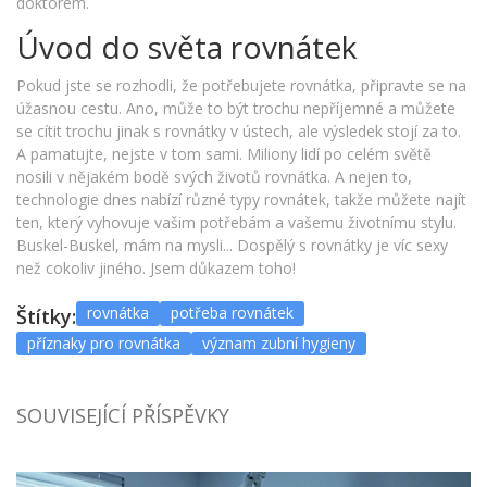
doktorem.
Úvod do světa rovnátek
Pokud jste se rozhodli, že potřebujete rovnátka, připravte se na
úžasnou cestu. Ano, může to být trochu nepříjemné a můžete
se cítit trochu jinak s rovnátky v ústech, ale výsledek stojí za to.
A pamatujte, nejste v tom sami. Miliony lidí po celém světě
nosili v nějakém bodě svých životů rovnátka. A nejen to,
technologie dnes nabízí různé typy rovnátek, takže můžete najít
ten, který vyhovuje vašim potřebám a vašemu životnímu stylu.
Buskel-Buskel, mám na mysli... Dospělý s rovnátky je víc sexy
než cokoliv jiného. Jsem důkazem toho!
rovnátka
potřeba rovnátek
Štítky:
příznaky pro rovnátka
význam zubní hygieny
SOUVISEJÍCÍ PŘÍSPĚVKY