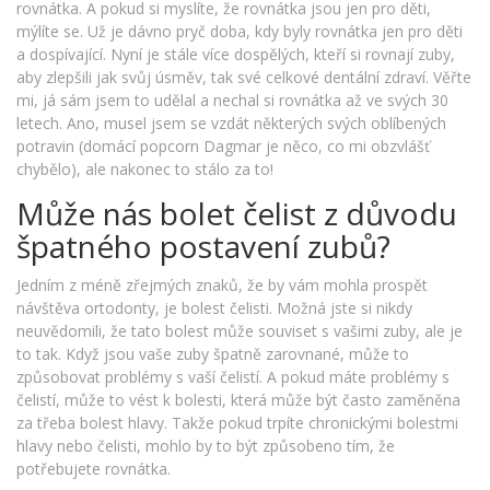
rovnátka. A pokud si myslíte, že rovnátka jsou jen pro děti,
mýlíte se. Už je dávno pryč doba, kdy byly rovnátka jen pro děti
a dospívající. Nyní je stále více dospělých, kteří si rovnají zuby,
aby zlepšili jak svůj úsměv, tak své celkové dentální zdraví. Věřte
mi, já sám jsem to udělal a nechal si rovnátka až ve svých 30
letech. Ano, musel jsem se vzdát některých svých oblíbených
potravin (domácí popcorn Dagmar je něco, co mi obzvlášť
chybělo), ale nakonec to stálo za to!
Může nás bolet čelist z důvodu
špatného postavení zubů?
Jedním z méně zřejmých znaků, že by vám mohla prospět
návštěva ortodonty, je bolest čelisti. Možná jste si nikdy
neuvědomili, že tato bolest může souviset s vašimi zuby, ale je
to tak. Když jsou vaše zuby špatně zarovnané, může to
způsobovat problémy s vaší čelistí. A pokud máte problémy s
čelistí, může to vést k bolesti, která může být často zaměněna
za třeba bolest hlavy. Takže pokud trpíte chronickými bolestmi
hlavy nebo čelisti, mohlo by to být způsobeno tím, že
potřebujete rovnátka.