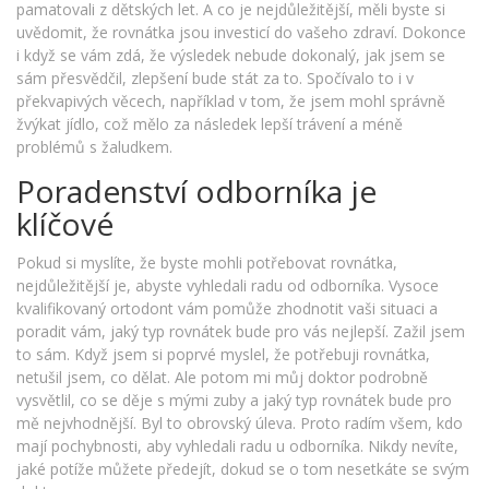
pamatovali z dětských let. A co je nejdůležitější, měli byste si
uvědomit, že rovnátka jsou investicí do vašeho zdraví. Dokonce
i když se vám zdá, že výsledek nebude dokonalý, jak jsem se
sám přesvědčil, zlepšení bude stát za to. Spočívalo to i v
překvapivých věcech, například v tom, že jsem mohl správně
žvýkat jídlo, což mělo za následek lepší trávení a méně
problémů s žaludkem.
Poradenství odborníka je
klíčové
Pokud si myslíte, že byste mohli potřebovat rovnátka,
nejdůležitější je, abyste vyhledali radu od odborníka. Vysoce
kvalifikovaný ortodont vám pomůže zhodnotit vaši situaci a
poradit vám, jaký typ rovnátek bude pro vás nejlepší. Zažil jsem
to sám. Když jsem si poprvé myslel, že potřebuji rovnátka,
netušil jsem, co dělat. Ale potom mi můj doktor podrobně
vysvětlil, co se děje s mými zuby a jaký typ rovnátek bude pro
mě nejvhodnější. Byl to obrovský úleva. Proto radím všem, kdo
mají pochybnosti, aby vyhledali radu u odborníka. Nikdy nevíte,
jaké potíže můžete předejít, dokud se o tom nesetkáte se svým