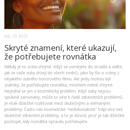
srp, 25 2023
Skryté znamení, které ukazují,
že potřebujete rovnátka
Někdy je to zcela zřejmé. Když se usmějete do zrcadla a vidíte,
jak se vaše zuby drzejí do všech směrů, jako by šlo o scény z
nějakého zubního hororového filmu. Ale jindy mohou být
známky, že potřebujete rovnátka, mnohem méně zřejmé.
Nejedná se jen o kosmetický problém. Když zuby nejsou
správně zarovnány, může to vést k řadě zdravotních problémů.
Je však důležité rozlišovat mezi skutečnými a vnímanými
problémy. Často nás kosmetické "nedokonalosti" trápí více než
skutečné zdravotní problémy, a to je důvod, proč je tak důležité
pochopit, kdy rovnátka opravdu potřebujete.