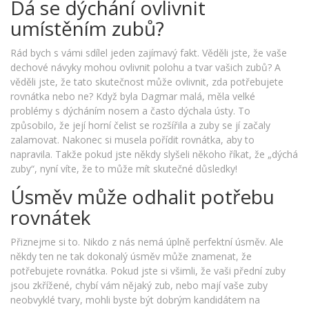
Dá se dýchání ovlivnit
umístěním zubů?
Rád bych s vámi sdílel jeden zajímavý fakt. Věděli jste, že vaše
dechové návyky mohou ovlivnit polohu a tvar vašich zubů? A
věděli jste, že tato skutečnost může ovlivnit, zda potřebujete
rovnátka nebo ne? Když byla Dagmar malá, měla velké
problémy s dýcháním nosem a často dýchala ústy. To
způsobilo, že její horní čelist se rozšířila a zuby se jí začaly
zalamovat. Nakonec si musela pořídit rovnátka, aby to
napravila. Takže pokud jste někdy slyšeli někoho říkat, že „dýchá
zuby“, nyní víte, že to může mít skutečné důsledky!
Úsměv může odhalit potřebu
rovnátek
Přiznejme si to. Nikdo z nás nemá úplně perfektní úsměv. Ale
někdy ten ne tak dokonalý úsměv může znamenat, že
potřebujete rovnátka. Pokud jste si všimli, že vaši přední zuby
jsou zkřížené, chybí vám nějaký zub, nebo mají vaše zuby
neobvyklé tvary, mohli byste být dobrým kandidátem na