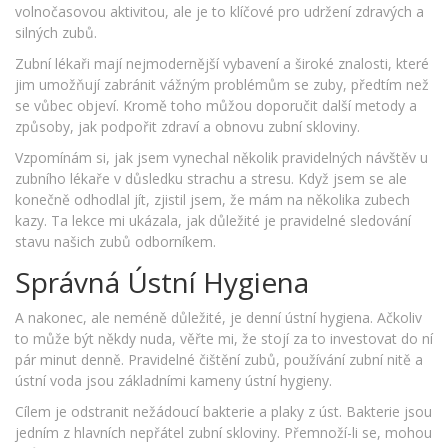
volnočasovou aktivitou, ale je to klíčové pro udržení zdravých a
silných zubů.
Zubní lékaři mají nejmodernější vybavení a široké znalosti, které
jim umožňují zabránit vážným problémům se zuby, předtím než
se vůbec objeví. Kromě toho můžou doporučit další metody a
způsoby, jak podpořit zdraví a obnovu zubní skloviny.
Vzpomínám si, jak jsem vynechal několik pravidelných návštěv u
zubního lékaře v důsledku strachu a stresu. Když jsem se ale
konečně odhodlal jít, zjistil jsem, že mám na několika zubech
kazy. Ta lekce mi ukázala, jak důležité je pravidelné sledování
stavu našich zubů odborníkem.
Správná Ústní Hygiena
A nakonec, ale neméně důležité, je denní ústní hygiena. Ačkoliv
to může být někdy nuda, věřte mi, že stojí za to investovat do ní
pár minut denně. Pravidelné čištění zubů, používání zubní nitě a
ústní voda jsou základními kameny ústní hygieny.
Cílem je odstranit nežádoucí bakterie a plaky z úst. Bakterie jsou
jedním z hlavních nepřátel zubní skloviny. Přemnoží-li se, mohou