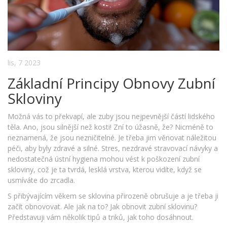
lis, 7 2023
Základní Principy Obnovy Zubní
Skloviny
Možná vás to překvapí, ale zuby jsou nejpevnější částí lidského
těla. Ano, jsou silnější než kosti! Zní to úžasně, že? Nicméně to
neznamená, že jsou nezničitelné. Je třeba jim věnovat náležitou
péči, aby byly zdravé a silné. Stres, nezdravé stravovací návyky a
nedostatečná ústní hygiena mohou vést k poškození zubní
skloviny, což je ta tvrdá, lesklá vrstva, kterou vidíte, když se
usmíváte do zrcadla.
S přibývajícím věkem se sklovina přirozeně obrušuje a je třeba ji
začít obnovovat. Ale jak na to? Jak obnovit zubní sklovinu?
Představuji vám několik tipů a triků, jak toho dosáhnout.