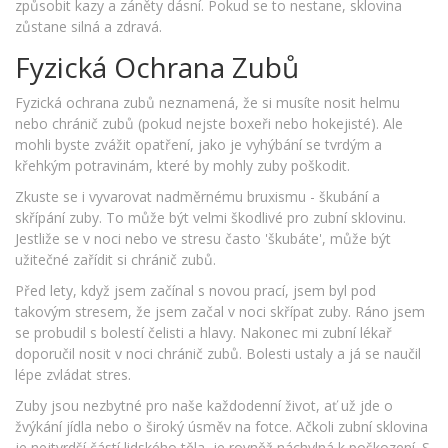
způsobit kazy a záněty dásní. Pokud se to nestane, sklovina
zůstane silná a zdravá.
Fyzická Ochrana Zubů
Fyzická ochrana zubů neznamená, že si musíte nosit helmu
nebo chránič zubů (pokud nejste boxeři nebo hokejisté). Ale
mohli byste zvážit opatření, jako je vyhýbání se tvrdým a
křehkým potravinám, které by mohly zuby poškodit.
Zkuste se i vyvarovat nadměrnému bruxismu - škubání a
skřípání zuby. To může být velmi škodlivé pro zubní sklovinu.
Jestliže se v noci nebo ve stresu často 'škubáte', může být
užitečné zařídit si chránič zubů.
Před lety, když jsem začínal s novou prací, jsem byl pod
takovým stresem, že jsem začal v noci skřípat zuby. Ráno jsem
se probudil s bolestí čelisti a hlavy. Nakonec mi zubní lékař
doporučil nosit v noci chránič zubů. Bolesti ustaly a já se naučil
lépe zvládat stres.
Zuby jsou nezbytné pro naše každodenní život, ať už jde o
žvýkání jídla nebo o široký úsměv na fotce. Ačkoli zubní sklovina
je nejtvrdší částí lidského těla, je rovněž náchylná k poškození. S