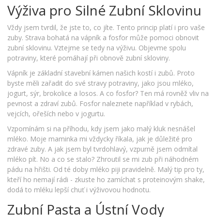
Výživa pro Silné Zubní Sklovinu
Vždy jsem tvrdil, že jste to, co jíte. Tento princip platí i pro vaše
zuby. Strava bohatá na vápník a fosfor může pomoci obnovit
zubní sklovinu. Vztejme se tedy na výživu. Objevme spolu
potraviny, které pomáhají při obnově zubní skloviny.
Vápník je základní stavební kámen našich kostí i zubů. Proto
byste měli zařadit do své stravy potraviny, jako jsou mléko,
jogurt, sýr, brokolice a losos. A co fosfor? Ten má rovněž vliv na
pevnost a zdraví zubů. Fosfor naleznete například v rybách,
vejcích, ořeších nebo v jogurtu.
Vzpomínám si na příhodu, kdy jsem jako malý kluk nesnášel
mléko. Moje maminka mi vždycky říkala, jak je důležité pro
zdravé zuby. A jak jsem byl tvrdohlavý, vzpurně jsem odmítal
mléko pít. No a co se stalo? Zhroutil se mi zub při náhodném
pádu na hřišti. Od té doby mléko piji pravidelně. Malý tip pro ty,
kteří ho nemají rádi - zkuste ho zamíchat s proteinovým shake,
dodá to mléku lepší chuť i výživovou hodnotu.
Zubní Pasta a Ústní Vody