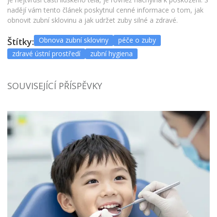
nadějí vám tento článek poskytnul cenné informace o tom, jak
obnovit zubní sklovinu a jak udržet zuby silné a zdravé.
Obnova zubní skloviny
péče o zuby
Štítky:
zdravé ústní prostředí
zubní hygiena
SOUVISEJÍCÍ PŘÍSPĚVKY