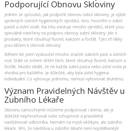
Podporující Obnovu Skloviny
Jedním ze způsobů, jak podpořit obnovu zubní skloviny, je výběr
správných ústních hygienických výrobků. Ano, hovořím o zubní
pastě a ústní vodě. Na trhu existuje mnoho výrobků, které jsou
speciálně navrženy na podporu obnovy zubní skloviny. Jde o
produkty, které obsahují fluorid, kalcium a fosfát. Tyto tři látky
jsou klíčem k obnově skloviny.
Během let jsem vyzkoušel mnoho značek zubních past a ústních
vod. Stále se ovšem držím těch, které obsahují fluorid, kalcium a
fosfát. Musíte vědět, že ne každá zubní pasta nebo ústní voda je
vhodná pro každého. Je důležité, aby byla ústní hygiena
individuální. Co vyhovuje jednomu, nemusí vyhovovat druhému.
Význam Pravidelných Návštěv u
Zubního Lékaře
Sklovinu samozřejmě můžeme podporovat i doma, ale je
důležité nepřeceňovat naše schopnosti a pravidelně
navštěvovat odborníka. Nemám na mysli věštkyni, ale zubního
lékaře. Vím, že návštěva u zubního lékaře není nejoblíbenější