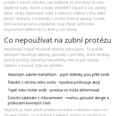
ji máte v ústech celý den, tyto bakterie se přenášejí na vaše
zbytkové zuby, dásně a jazyk. Výsledek? Zápach z úst, záněty
dásní, ztráta zbytkových zubů a dokonce infekce v krku nebo
plicích. Výzkumy z Univerzity v Hradci Králové ukazují, že lidé,
kteří nečistí protézu pravidelně, mají třikrát vyšší riziko
respiračních infekcí než ti, kteří ji čistí denně.
Co nepoužívat na zubní protézu
Nejčastější chyba? Používat běžnou zubní pastu. Ta je příliš
abrazivní. Obsahuje silikony, peroxidy a jiné látky, které škrábají
povrch protézy. Vytvářejí mikrotrhliny, kde se pak usazují
bakterie a barvivá. Dále se vyhněte:
Klasickým zubním kartáčkům - jejich štětinky jsou příliš tvrdé
Šťávám z citrónu nebo ocetu - kyselina poškozuje akryl
Teplé nebo horké vodě - protéza se může deformovat
Čisticím tabletám s chloraminem - mohou způsobit alergie a
poškození kovových částí
Nejhorší je, když někdo protézu nechává v nádobce celou noc.
To není čištění - to je kultivace bakterií. Vodou se nevyčistí nic.