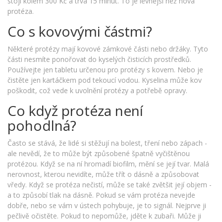
stojí kolem 300 Kč a trvá 15 minut. To je levnější než nová
protéza.
Co s kovovými částmi?
Některé protézy mají kovové zámkové části nebo držáky. Tyto
části nesmíte ponořovat do kyselých čisticích prostředků.
Používejte jen tabletu určenou pro protézy s kovem. Nebo je
čistěte jen kartáčkem pod tekoucí vodou. Kyselina může kov
poškodit, což vede k uvolnění protézy a potřebě opravy.
Co když protéza není
pohodlná?
Často se stává, že lidé si stěžují na bolest, tření nebo zápach -
ale nevědí, že to může být způsobené špatně vyčištěnou
protézou. Když se na ní hromadí biofilm, mění se její tvar. Malá
nerovnost, kterou nevidíte, může třít o dásně a způsobovat
vředy. Když se protéza nečistí, může se také zvětšit její objem -
a to způsobí tlak na dásně. Pokud se vám protéza nevejde
dobře, nebo se vám v ústech pohybuje, je to signál. Nejprve ji
pečlivě očistěte. Pokud to nepomůže, jděte k zubaři. Může ji