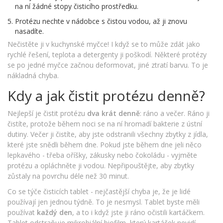
na ní žádné stopy čisticího prostředku.
Protézu nechte v nádobce s čistou vodou, až ji znovu
nasadíte.
Nečistěte ji v kuchynské myčce! I když se to může zdát jako
rychlé řešení, teplota a detergenty ji poškodí. Některé protézy
se po jedné myčce začnou deformovat, jiné ztratí barvu. To je
nákladná chyba.
Kdy a jak čistit protézu denně?
Nejlepší je čistit protézu
dva krát denně
: ráno a večer. Ráno ji
čistíte, protože během noci se na ní hromadí bakterie z ústní
dutiny. Večer ji čistíte, aby jste odstranili všechny zbytky z jídla,
které jste snědli během dne. Pokud jste během dne jeli něco
lepkavého - třeba oříšky, zákusky nebo čokoládu - vyjměte
protézu a opláchněte ji vodou. Nepřipouštějte, aby zbytky
zůstaly na povrchu déle než 30 minut.
Co se týče čisticích tablet - nejčastější chyba je, že je lidé
používají jen jednou týdně. To je nesmysl. Tablet byste měli
používat
každý den
, a to i když jste ji ráno očistili kartáčkem.
Tablet odstraňuje mikrobiální biofilm, který kartáček nevidí.