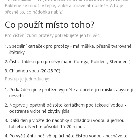
Bakterie se množí v teplé, vlhké a tmavé atmosféře. A to je
přesně to, co nádobka nabízí.
Co použít místo toho?
Pro čištění zubní protézy potřebujete jen tři věci:
Speciální kartáček pro protézy - má měkké, přesně tvarované
štětinky
Čisticí tabletu pro protézy (např. Corega, Polident, Steradent)
Chladnou vodu (20-25 °C)
Postup je jednoduchý:
Po každém jídle protézu vyjměte a opřete ji o misku, abyste ji
nesvrhli.
Nejprve ji opatrně očistěte kartáčkem pod tekoucí vodou -
odstraňte viditelné zbytky jídla.
Další den ji vložte do nádobky s chladnou vodou a jednou
tabletou. Nechte působit 15-20 minut.
Po vyčištění ji pečlivě opláchněte čistou vodou - nechávejte