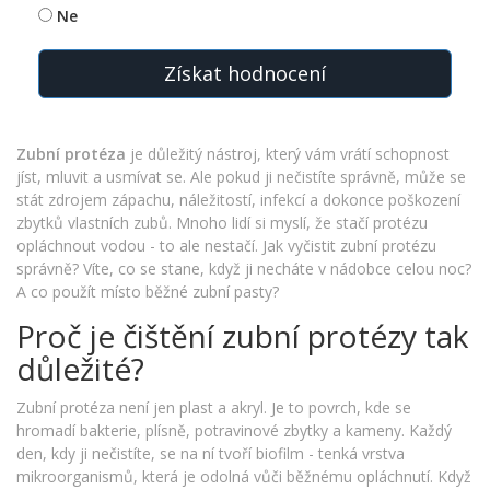
Ne
Získat hodnocení
Zubní protéza
je důležitý nástroj, který vám vrátí schopnost
jíst, mluvit a usmívat se. Ale pokud ji nečistíte správně, může se
stát zdrojem zápachu, náležitostí, infekcí a dokonce poškození
zbytků vlastních zubů. Mnoho lidí si myslí, že stačí protézu
opláchnout vodou - to ale nestačí. Jak vyčistit zubní protézu
správně? Víte, co se stane, když ji necháte v nádobce celou noc?
A co použít místo běžné zubní pasty?
Proč je čištění zubní protézy tak
důležité?
Zubní protéza není jen plast a akryl. Je to povrch, kde se
hromadí bakterie, plísně, potravinové zbytky a kameny. Každý
den, kdy ji nečistíte, se na ní tvoří biofilm - tenká vrstva
mikroorganismů, která je odolná vůči běžnému opláchnutí. Když