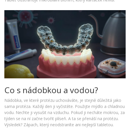
Co s nádobkou a vodou?
Nádobka, ve které protézu uchováváte, je stejně důležitá jako
sama protéza. Každý den ji vyčistěte. Použijte mýdlo a chladnou
vodu. Nechte ji vysušit na vzduchu. Pokud ji necháte mokrou, za
týden se na ní začne tvořit plíseň. A ta se přenáší na protézu.
Výsledek? Zápach, který neodstraníte ani nejlepší tabletou.