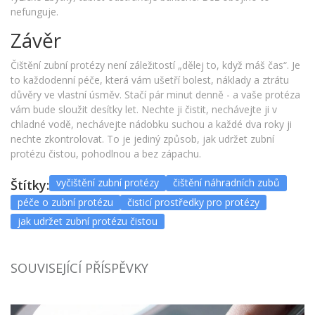
nefunguje.
Závěr
Čištění zubní protézy není záležitostí „dělej to, když máš čas“. Je
to každodenní péče, která vám ušetří bolest, náklady a ztrátu
důvěry ve vlastní úsměv. Stačí pár minut denně - a vaše protéza
vám bude sloužit desítky let. Nechte ji čistit, nechávejte ji v
chladné vodě, nechávejte nádobku suchou a každé dva roky ji
nechte zkontrolovat. To je jediný způsob, jak udržet zubní
protézu čistou, pohodlnou a bez zápachu.
vyčištění zubní protézy
čištění náhradních zubů
Štítky:
péče o zubní protézu
čisticí prostředky pro protézy
jak udržet zubní protézu čistou
SOUVISEJÍCÍ PŘÍSPĚVKY