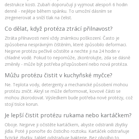
destrukce kosti. Zubaři doporučují ji vyjmout alespoň 6 hodin
denně - nejlépe během spánku. To umožní dásním se
zregenerovat a sníží tlak na čelist.
Co dělat, když protéza ztrácí přilnavost?
Ztráta přilnavosti není vždy známkou poškození. Často je
způsobena nesprávným čištěním, které způsobilo deformaci.
Nejprve protézu pečlivě očistěte a nechte ji na 24 hodin v
chladné vodě. Pokud to nepomůže, zkontrolujte, zda se dásně
změnily - může být potřeba přizpůsobení nebo nová protéza.
Můžu protézu čistit v kuchyňské myčce?
Ne. Teplota vody, detergenty a mechanické působení mohou
protézu zničit. Akryl se může deformovat, kovové části se
mohou zkorodovat. Výsledkem bude potřeba nové protézy, což
stojí tisíce korun.
Je lepší čistit protézu rukama nebo kartáčkem?
Oboje. Nejprve ji očistěte kartáčkem, abyste odstranili zbytky
jídla. Poté ji ponořte do čisticího roztoku. Kartáček odstraňuje
fyzické zbytky, tablet odstraňuje bakterie. Bez obojího to