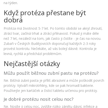
na týden.
Když protéza přestane být
dobrá
Protéza má životnost 5-7 let. Po tomto období se akryl zhroutí,
ztrácí tvar, začíná trhat a ztrácí přilnavost. Pokud ji máte déle
než 7 let, nezáleží na tom, jak často ji čistíte - je čas na novou.
Zubaři v Českých Budějovicích doporučují každých 2-3 roky
provést kontrolu. Nečekáte, až vás bolejí dásně. Kontrola je
levná, rychlá a předchází problémům.
Nejčastější otázky
Můžu použít běžnou zubní pastu na protézu?
Ne. Běžná zubní pasta je příliš abrazivní a může poškodit povrch
protézy. Vytváří mikrotrhliny, kde se pak hromadí bakterie.
Používejte jen kartáček a čisticí tabletu určenou pro protézy.
Je dobré protézu nosit celou noc?
Ne. Nosíte ji celou noc, zvýšíte riziko zánětu dásní, infekce a