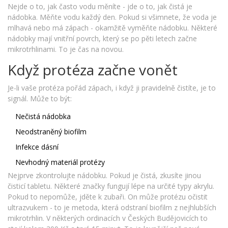
Nejde o to, jak často vodu měníte - jde o to, jak čistá je
nádobka. Měňte vodu každý den. Pokud si všimnete, že voda je
mlhavá nebo má zápach - okamžitě vyměňte nádobku. Některé
nádobky mají vnitřní povrch, který se po pěti letech začne
mikrotrhlinami. To je čas na novou.
Když protéza začne vonět
Je-li vaše protéza pořád zápach, i když ji pravidelně čistíte, je to
signál. Může to být:
Nečistá nádobka
Neodstraněný biofilm
Infekce dásní
Nevhodný materiál protézy
Nejprve zkontrolujte nádobku. Pokud je čistá, zkusíte jinou
čisticí tabletu. Některé značky fungují lépe na určité typy akrylu.
Pokud to nepomůže, jděte k zubaři. On může protézu očistit
ultrazvukem - to je metoda, která odstraní biofilm z nejhlubších
mikrotrhlin. V některých ordinacích v Českých Budějovicích to