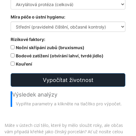
Míra péče o ústní hygienu:
Rizikové faktory:
Noční skřípání zubů (bruxismus)
Bodové zatížení (otvírání lahví, tvrdé jídlo)
Kouření
Vypočítat životnost
Výsledek analýzy
Vyplňte parametry a klikněte na tlačítko pro výpočet.
Máte v ústech cizí tělo, které by mělo sloužit roky, ale občas
vám připadá křehké jako čínský porcelán? Ať už nosíte celou