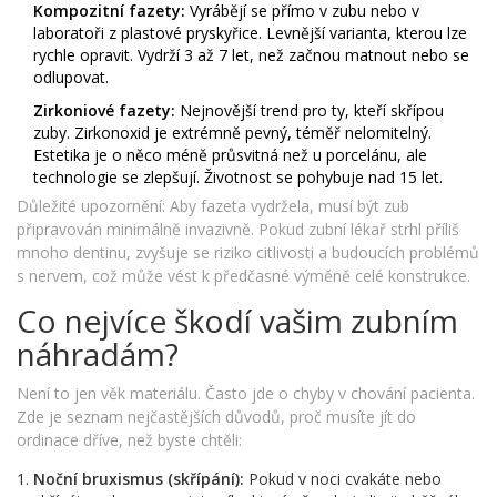
Kompozitní fazety:
Vyrábějí se přímo v zubu nebo v
laboratoři z plastové pryskyřice. Levnější varianta, kterou lze
rychle opravit. Vydrží 3 až 7 let, než začnou matnout nebo se
odlupovat.
Zirkoniové fazety:
Nejnovější trend pro ty, kteří skřípou
zuby. Zirkonoxid je extrémně pevný, téměř nelomitelný.
Estetika je o něco méně průsvitná než u porcelánu, ale
technologie se zlepšují. Životnost se pohybuje nad 15 let.
Důležité upozornění: Aby fazeta vydržela, musí být zub
připravován minimálně invazivně. Pokud zubní lékař strhl příliš
mnoho dentinu, zvyšuje se riziko citlivosti a budoucích problémů
s nervem, což může vést k předčasné výměně celé konstrukce.
Co nejvíce škodí vašim zubním
náhradám?
Není to jen věk materiálu. Často jde o chyby v chování pacienta.
Zde je seznam nejčastějších důvodů, proč musíte jít do
ordinace dříve, než byste chtěli:
Noční bruxismus (skřípání):
Pokud v noci cvakáte nebo