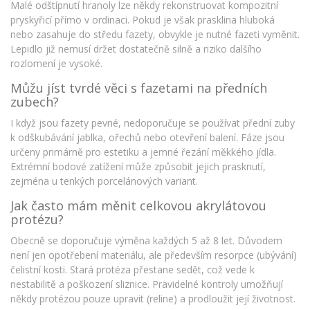
Malé odštípnutí hranoly lze někdy rekonstruovat kompozitní
pryskyřicí přímo v ordinaci. Pokud je však prasklina hluboká
nebo zasahuje do středu fazety, obvykle je nutné fazeti vyměnit.
Lepidlo již nemusí držet dostatečně silně a riziko dalšího
rozlomení je vysoké.
Můžu jíst tvrdé věci s fazetami na předních
zubech?
I když jsou fazety pevné, nedoporučuje se používat přední zuby
k odškubávání jablka, ořechů nebo otevření balení. Fáze jsou
určeny primárně pro estetiku a jemné řezání měkkého jídla.
Extrémní bodové zatížení může způsobit jejich prasknutí,
zejména u tenkých porcelánových variant.
Jak často mám měnit celkovou akrylátovou
protézu?
Obecně se doporučuje výměna každých 5 až 8 let. Důvodem
není jen opotřebení materiálu, ale především resorpce (ubývání)
čelistní kosti. Stará protéza přestane sedět, což vede k
nestabilitě a poškození sliznice. Pravidelné kontroly umožňují
někdy protézou pouze upravit (reline) a prodloužit její životnost.