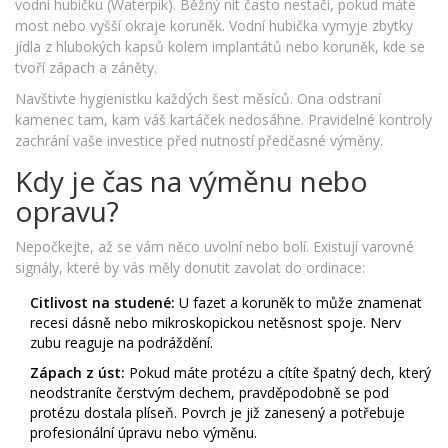
vodní hubičku (Waterpik). Běžný nit často nestačí, pokud máte
most nebo vyšší okraje koruněk. Vodní hubička vymyje zbytky
jídla z hlubokých kapsů kolem implantátů nebo koruněk, kde se
tvoří zápach a záněty.
Navštivte hygienistku každých šest měsíců. Ona odstraní
kamenec tam, kam váš kartáček nedosáhne. Pravidelné kontroly
zachrání vaše investice před nutností předčasné výměny.
Kdy je čas na výměnu nebo
opravu?
Nepočkejte, až se vám něco uvolní nebo bolí. Existují varovné
signály, které by vás měly donutit zavolat do ordinace:
Citlivost na studené:
U fazet a koruněk to může znamenat
recesi dásně nebo mikroskopickou netěsnost spoje. Nerv
zubu reaguje na podráždění.
Zápach z úst:
Pokud máte protézu a cítíte špatný dech, který
neodstraníte čerstvým dechem, pravděpodobně se pod
protézu dostala plíseň. Povrch je již zanesený a potřebuje
profesionální úpravu nebo výměnu.