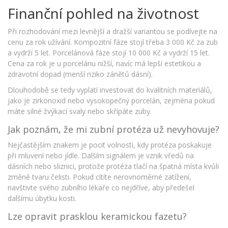
Finanční pohled na životnost
Při rozhodování mezi levnější a dražší variantou se podívejte na
cenu za rok užívání. Kompozitní fáze stojí třeba 3 000 Kč za zub
a vydrží 5 let. Porcelánová fáze stojí 10 000 Kč a vydrží 15 let.
Cena za rok je u porcelánu nižší, navíc má lepší estetikou a
zdravotní dopad (menší riziko zánětů dásní).
Dlouhodobě se tedy vyplatí investovat do kvalitních materiálů,
jako je zirkonoxid nebo vysokopečný porcelán, zejména pokud
máte silné žvýkací svaly nebo skřípáte zuby.
Jak poznám, že mi zubní protéza už nevyhovuje?
Nejčastějším znakem je pocit volnosti, kdy protéza poskakuje
při mluvení nebo jídle. Dalším signálem je vznik vředů na
dásních nebo sliznici, protože protéza tlačí na špatná místa kvůli
změně tvaru čelisti. Pokud cítíte nerovnoměrné zatížení,
navštivte svého zubního lékaře co nejdříve, aby předešel
dalšímu úbytku kosti.
Lze opravit prasklou keramickou fazetu?