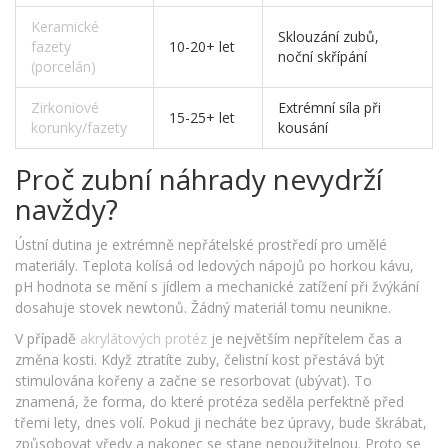
Keramické
Sklouzání zubů,
fazety
10-20+ let
noční skřípání
(porcelán)
Zirkoniové
Extrémní síla při
15-25+ let
korunky/fazety
kousání
Proč zubní náhrady nevydrží
navždy?
Ústní dutina je extrémně nepřátelské prostředí pro umělé
materiály. Teplota kolísá od ledových nápojů po horkou kávu,
pH hodnota se mění s jídlem a mechanické zatížení při žvýkání
dosahuje stovek newtonů. Žádný materiál tomu neunikne.
V případě
akrylátových protéz
je největším nepřítelem čas a
změna kosti. Když ztratíte zuby, čelistní kost přestává být
stimulována kořeny a začne se resorbovat (ubývat). To
znamená, že forma, do které protéza seděla perfektně před
třemi lety, dnes volí. Pokud ji necháte bez úpravy, bude škrábat,
způsobovat vředy a nakonec se stane nepoužitelnou. Proto se