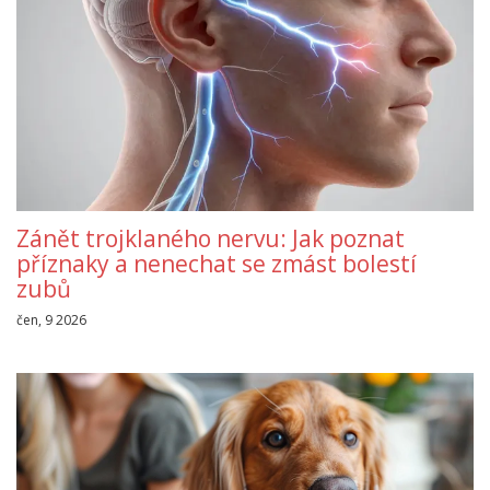
Zánět trojklaného nervu: Jak poznat
příznaky a nenechat se zmást bolestí
zubů
čen, 9 2026