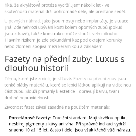
říká, že akrylátová protéza vydrží „jen“ několik let - ve
skutečnosti materiál drží pohromadě déle, ale přestane sedět.
U
pevných náhrad
, jako jsou mosty nebo implantáty, je situace
jiná. Zde nehrozí ubývání kosti kolem oporných zubů (pokud
jsou zdravé), takže konstrukce může sloužit velmi dlouho.
Hlavním rizikem je zde sekundární kaz pod okrajem korunky
nebo zlomení spojiva mezi keramikou a základem.
Fazety na přední zuby: Luxus s
dlouhou historií
Téma, které jste zmínili, je klíčové.
Fazety na přední zuby
jsou
tenké plátky materiálu, které se lepicí látkou aplikují na viditelnou
část zubu. Slouží primarily k estetice - opravují barvu, tvar i
drobné nepravidelnosti.
Životnost fazet závisí zásadně na použitém materiálu:
Porcelánové fazety:
Tradiční standard. Mají skvělou optiku,
nesbírej pigmenty z kávy ani vína. Při správné indikaci vydrží
snadno 10 až 15 let, často i déle. Jsou však křehčí vůči nárazu.