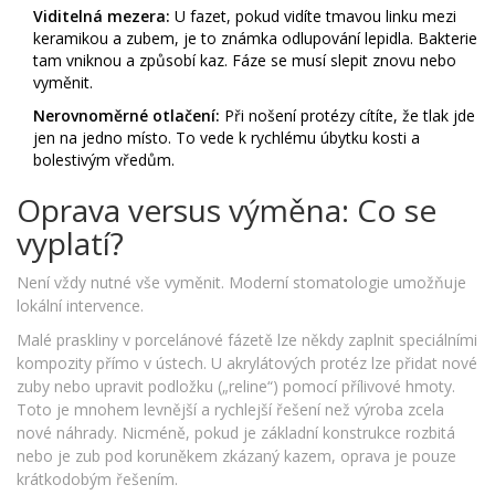
Viditelná mezera:
U fazet, pokud vidíte tmavou linku mezi
keramikou a zubem, je to známka odlupování lepidla. Bakterie
tam vniknou a způsobí kaz. Fáze se musí slepit znovu nebo
vyměnit.
Nerovnoměrné otlačení:
Při nošení protézy cítíte, že tlak jde
jen na jedno místo. To vede k rychlému úbytku kosti a
bolestivým vředům.
Oprava versus výměna: Co se
vyplatí?
Není vždy nutné vše vyměnit. Moderní stomatologie umožňuje
lokální intervence.
Malé praskliny v porcelánové fázetě lze někdy zaplnit speciálními
kompozity přímo v ústech. U akrylátových protéz lze přidat nové
zuby nebo upravit podložku („reline“) pomocí přílivové hmoty.
Toto je mnohem levnější a rychlejší řešení než výroba zcela
nové náhrady. Nicméně, pokud je základní konstrukce rozbitá
nebo je zub pod koruněkem zkázaný kazem, oprava je pouze
krátkodobým řešením.