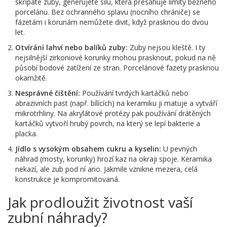
skřípáte zuby, generujete sílu, která přesahuje limity běžného
porcelánu. Bez ochranného splavu (nocního chrániče) se
fázetám i korunám nemůžete divit, když prasknou do dvou
let.
Otvírání lahví nebo balíků zuby:
Zuby nejsou kleště. I ty
nejsilnější zirkoniové korunky mohou prasknout, pokud na ně
působí bodové zatížení ze stran. Porcelánové fazety prasknou
okamžitě.
Nesprávné čištění:
Používání tvrdých kartáčků nebo
abrazivních past (např. bílících) na keramiku ji matuje a vytváří
mikrotrhliny. Na akrylátové protézy pak používání drátěných
kartáčků vytvoří hrubý povrch, na který se lepí bakterie a
placka.
Jídlo s vysokým obsahem cukru a kyselin:
U pevných
náhrad (mosty, korunky) hrozí kaz na okraji spoje. Keramika
nekazí, ale zub pod ní ano. Jakmile vznikne mezera, celá
konstrukce je kompromitovaná.
Jak prodloužit životnost vaší
zubní náhrady?