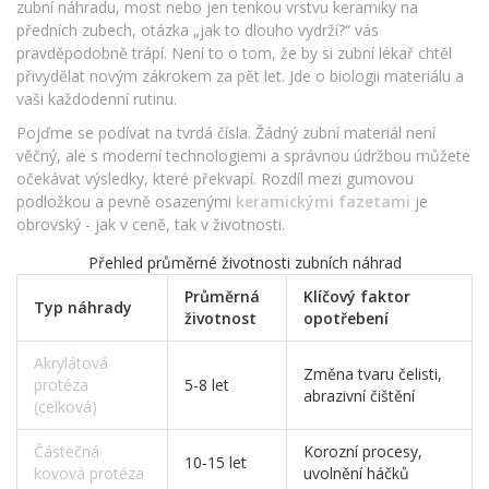
zubní náhradu, most nebo jen tenkou vrstvu keramiky na
předních zubech, otázka „jak to dlouho vydrží?“ vás
pravděpodobně trápí. Není to o tom, že by si zubní lékař chtěl
přivydělat novým zákrokem za pět let. Jde o biologii materiálu a
vaši každodenní rutinu.
Pojďme se podívat na tvrdá čísla. Žádný zubní materiál není
věčný, ale s moderní technologiemi a správnou údržbou můžete
očekávat výsledky, které překvapí. Rozdíl mezi gumovou
podložkou a pevně osazenými
keramickými fazetami
je
obrovský - jak v ceně, tak v životnosti.
Přehled průměrné životnosti zubních náhrad
Průměrná
Klíčový faktor
Typ náhrady
životnost
opotřebení
Akrylátová
Změna tvaru čelisti,
protéza
5-8 let
abrazivní čištění
(celková)
Částečná
Korozní procesy,
10-15 let
kovová protéza
uvolnění háčků