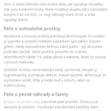
Péče o zubní náhrady není složitá věda, ale vyžaduje disciplínu.
Zde jsou konkrétní kroky, které rozdělují skupinu lidí s náhradami
starými 5 let od těch, co mají náhrady staré 20 let a stále
vypadají dobře.
Péče o snímatelné protézy
Akrylátové a kovové protézy potřebují denní koupel. Po snídani
je vyjměte a očistěte měkkým kartáčkem speciálním čisticím
gelem. Nikdy nepoužívejte běžnou zubní pastu - její abrazivita
poškrábe akrylát. Večer protézu ponořte do roztoku
dezinfekčních tablet. To zabije plísně a bakterie, které se usazují
v pórech materiálu.
Důležité: Protézu nenechávejte nikdy vyschnout. Akrylát je
hygroskopický, potřebuje vlhkost. Pokud vyschne, deformuje se
a přestane sedět. Vždy ji mějte buď v ústech, nebo ve
vodě/roztoku.
Péče o pevné náhrady a fazety
U
fazet na přední zuby
a korunek platí pravidlo: čistota pod
okrajem je všechno. Používejte interdentální kartáčky nebo