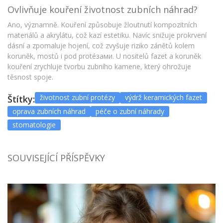
Ovlivňuje kouření životnost zubních náhrad?
Ano, významně. Kouření způsobuje žloutnutí kompozitních
materiálů a akrylátu, což kazí estetiku. Navíc snižuje prokrvení
dásní a zpomaluje hojení, což zvyšuje riziko zánětů kolem
koruněk, mostů i pod protéзами. U nositelů fazet a koruněk
kouření zrychluje tvorbu zubního kamene, který ohrožuje
těsnost spoje.
životnost zubní protézy
výdrž keramických fazet
Štítky:
oprava zubních náhrad
péče o zubní náhrady
stomatologie
SOUVISEJÍCÍ PŘÍSPĚVKY