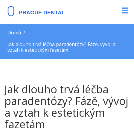
Domů
Jak dlouho trvá léčba paradentózy? Fázě, vývoj a
vztah k estetickým fazetám
Jak dlouho trvá léčba
paradentózy? Fázě, vývoj
a vztah k estetickým
fazetám