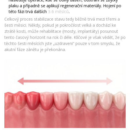
plaku a případně se aplikují regenerační materiály. Hojení po
této fázi trvá dalších
3-6 měsíců
.
Celkový proces stabilizace stavu tedy běžně trvá mezi třemi a
šesti měsici. Někdy, pokud je pokročilost velká a dochází ke
ztrátě kosti, může rehabilitace (mosty, implantáty) posunout
tento časový horizont na rok či déle. Klíčové je však vědět, že po
těchto šesti měsících jste „uzdraveni“ pouze v tom smyslu, že
akutní fáze zánětu je překonána.