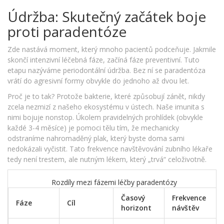
Údržba: Skutečný začátek boje
proti paradentóze
Zde nastává moment, který mnoho pacientů podceňuje. Jakmile
skončí intenzivní léčebná fáze, začíná fáze preventivní. Tuto
etapu nazýváme periodontální údržba. Bez ní se paradentóza
vrátí do agresivní formy obvykle do jednoho až dvou let.
Proč je to tak? Protože bakterie, které způsobují zánět, nikdy
zcela nezmizí z našeho ekosystému v ústech. Naše imunita s
nimi bojuje nonstop. Úkolem pravidelných prohlídek (obvykle
každé 3-4 měsíce) je pomoci tělu tím, že mechanicky
odstraníme nahromaděný plak, který byste doma sami
nedokázali vyčistit. Tato frekvence navštěvování zubního lékaře
tedy není trestem, ale nutným lékem, který „trvá“ celoživotně.
Rozdíly mezi fázemi léčby paradentózy
Časový
Frekvence
Fáze
Cíl
horizont
návštěv