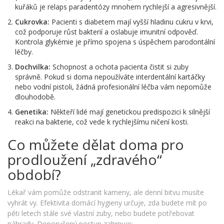
kuřáků je relaps paradentózy mnohem rychlejší a agresivnější.
Cukrovka:
Pacienti s diabetem mají vyšší hladinu cukru v krvi,
což podporuje růst bakterií a oslabuje imunitní odpověď.
Kontrola glykémie je přímo spojena s úspěchem parodontální
léčby.
Dochvilka:
Schopnost a ochota pacienta čistit si zuby
správně. Pokud si doma nepoužíváte interdentální kartáčky
nebo vodní pistoli, žádná profesionální léčba vám nepomůže
dlouhodobě.
Genetika:
Někteří lidé mají genetickou predispozici k silnější
reakci na bakterie, což vede k rychlejšímu ničení kosti.
Co můžete dělat doma pro
prodloužení „zdravého“
období?
Lékař vám pomůže odstranit kameny, ale denní bitvu musíte
vyhrát vy. Efektivita domácí hygieny určuje, zda budete mít po
pěti letech stále své vlastní zuby, nebo budete potřebovat
náhrady. Doporučený postup zahrnuje: