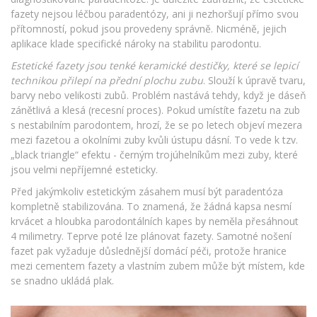
fazety nejsou léčbou paradentózy, ani ji nezhoršují přímo svou
přítomností, pokud jsou provedeny správně. Nicméně, jejich
aplikace klade specifické nároky na stabilitu parodontu.
Estetické fazety jsou tenké keramické destičky, které se lepicí
technikou přilepí na přední plochu zubu
. Slouží k úpravě tvaru,
barvy nebo velikosti zubů. Problém nastává tehdy, když je dáseň
zánětlivá a klesá (recesní proces). Pokud umístíte fazetu na zub
s nestabilním parodontem, hrozí, že se po letech objeví mezera
mezi fazetou a okolními zuby kvůli ústupu dásní. To vede k tzv.
„black triangle“ efektu - černým trojúhelníkům mezi zuby, které
jsou velmi nepříjemné esteticky.
Před jakýmkoliv estetickým zásahem musí být paradentóza
kompletně stabilizována. To znamená, že žádná kapsa nesmí
krvácet a hloubka parodontálních kapes by neměla přesáhnout
4 milimetry. Teprve poté lze plánovat fazety. Samotné nošení
fazet pak vyžaduje důslednější domácí péči, protože hranice
mezi cementem fazety a vlastním zubem může být místem, kde
se snadno ukládá plak.