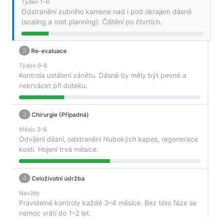
Týden 1–6
Odstranění zubního kamene nad i pod okrajem dásně
(scaling a root planning). Čištění po čtvrtích.
2
Re-evaluace
Týden 6–8
Kontrola ustálení zánětu. Dásně by měly být pevné a
nekrvácet při doteku.
3
Chirurgie (Případná)
Měsíc 2–6
Odvíjení dásní, odstranění hlubokých kapes, regenerace
kosti. Hojení trvá měsíce.
4
Celoživotní údržba
Navždy
Pravidelné kontroly každé 3–4 měsíce. Bez této fáze se
nemoc vrátí do 1–2 let.