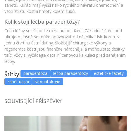
zánětu. Kuřáci mají vyšší riziko rychlého návratu onemocnění a
větší ztrátu kostní hmoty kolem zubů.
Kolik stojí léčba paradentózy?
Cena léčby se liší podle rozsahu postižení. Základní čištění pod
okrajem dásně se může pohybovat od několika tisíc korun za
jednu čtvrtinu ústní dutiny. Složitější chirurgické výkony a
regenerace kosti jsou finančně náročnější a mohou stát desítky
tisíc. Vždy si vyžádejte detailní cenovou kalkulaci před zahájením
léčby.
paradentóza
léčba paradentózy
estetické fazety
Štítky:
zánět dásní
stomatologie
SOUVISEJÍCÍ PŘÍSPĚVKY