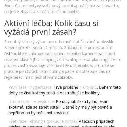
život. Cílem není „vytvořit nový kostní aparát“, ale zachovat to,
co ještě zbývá, a zabránit dalšímu úbytku.
Aktivní léčba: Kolik času si
vyžádá první zásah?
Samotný klinický výkon pro odstranění příčin zánětu obvykle
zabere několik týdnů až měsíců. Základem je profesionální
čištění, které zahrnuje odstranění zubního kamene nad i pod
okrajem dásně (tzv. subgingivální scaling a root planning). Tento
proces často vyžaduje více návštěv u specialisty, protože se
pracuje po čtvrtích ústní dutiny a pacient potřebuje čas na
regeneraci mezi jednotlivými zákroky.
První fáze - hygienizace:
Trvá přibližně
4-6 týdnů
. Během této
doby se čistí kořeny zubů a odstraňují se biofilmy.
Druhá fáze - re-evaluace:
Po uplynutí šesti týdnů lékař
zkoumá, zda se zánět ustálil. Dásně by měly být pevné a
nepřítomná by měla být krvácení.
Třetí fáze - chirurgie (pokud je nutná):
V těžších případech
následuje operace, kde se odvíjí dáseň, odstraní se zbytky