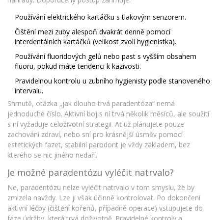
Používání elektrického kartáčku s tlakovým senzorem.
Čištění mezi zuby alespoň dvakrát denně pomocí
interdentálních kartáčků (velikost zvolí hygienistka).
Používání fluoridových gelů nebo past s vyšším obsahem
fluoru, pokud máte tendenci k kazivosti.
Pravidelnou kontrolu u zubního hygienisty podle stanoveného
intervalu.
Shrnutě, otázka „jak dlouho trvá paradentóza“ nemá
jednoduché číslo. Aktivní boj s ní trvá několik měsíců, ale soužití
s ní vyžaduje celoživotní strategii. Ať už plánujete pouze
zachování zdraví, nebo sní pro krásnější úsměv pomocí
estetických fazet, stabilní parodont je vždy základem, bez
kterého se nic jiného nedaří.
Je možné paradentózu vyléčit natrvalo?
Ne, paradentózu nelze vyléčit natrvalo v tom smyslu, že by
zmizela navždy. Lze ji však účinně kontrolovat. Po dokončení
aktivní léčby (čištění kořenů, případně operace) vstupujete do
fáze údržby, která trvá doživotně. Pravidelné kontroly a