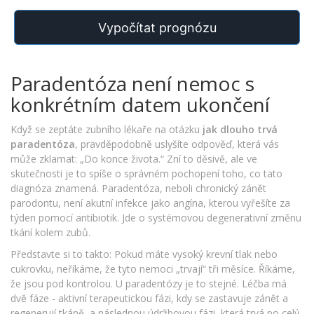
Vypočítat prognózu
Paradentóza není nemoc s
konkrétním datem ukončení
Když se zeptáte zubního lékaře na otázku
jak dlouho trvá
paradentóza
, pravděpodobně uslyšíte odpověď, která vás
může zklamat: „Do konce života.“ Zní to děsivě, ale ve
skutečnosti je to spíše o správném pochopení toho, co tato
diagnóza znamená. Paradentóza, neboli chronický zánět
parodontu, není akutní infekce jako angína, kterou vyřešíte za
týden pomocí antibiotik. Jde o systémovou degenerativní změnu
tkání kolem zubů.
Představte si to takto: Pokud máte vysoký krevní tlak nebo
cukrovku, neříkáme, že tyto nemoci „trvají“ tři měsíce. Říkáme,
že jsou pod kontrolou. U paradentózy je to stejné. Léčba má
dvě fáze - aktivní terapeutickou fázi, kdy se zastavuje zánět a
regenerují tkáně, a následnou údržbovou fázi, která trvá po celý