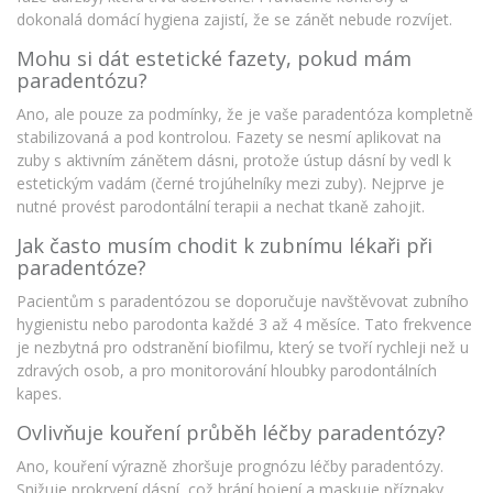
dokonalá domácí hygiena zajistí, že se zánět nebude rozvíjet.
Mohu si dát estetické fazety, pokud mám
paradentózu?
Ano, ale pouze za podmínky, že je vaše paradentóza kompletně
stabilizovaná a pod kontrolou. Fazety se nesmí aplikovat na
zuby s aktivním zánětem dásni, protože ústup dásní by vedl k
estetickým vadám (černé trojúhelníky mezi zuby). Nejprve je
nutné provést parodontální terapii a nechat tkaně zahojit.
Jak často musím chodit k zubnímu lékaři při
paradentóze?
Pacientům s paradentózou se doporučuje navštěvovat zubního
hygienistu nebo parodonta každé 3 až 4 měsíce. Tato frekvence
je nezbytná pro odstranění biofilmu, který se tvoří rychleji než u
zdravých osob, a pro monitorování hloubky parodontálních
kapes.
Ovlivňuje kouření průběh léčby paradentózy?
Ano, kouření výrazně zhoršuje prognózu léčby paradentózy.
Snižuje prokrvení dásní, což brání hojení a maskuje příznaky