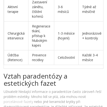
Zastavení
Aktivní
zánětu,
3-6
Týdně až
terapie
čištění
měsíců
měsíčně
kořenů
Regenerace
tkání,
Chirurgická
1-3 měsíce
Jednorázově
přístup k
intervence
(hojení)
+ kontroly
hlubokým
kapes
Údržba
Prevence
Každé 3-4
Celoživotní
(Retence)
recidivy
měsíce
Vztah paradentózy a
estetických fazet
Uživatelé hledající informace o paradentóze často zároveň řeší
problém estetiky. Mnoho lidí se ptá, zda mohou nosit
porcelánové fazety
nebo jiné keramické krytky při
diagnostikované paradentóze. Je důležité zdůraznit, že estetické