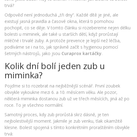
trvá?
Odpověď není jednoduchá „tři dny“. Každé dítě je jiné, ale
existují jasná pravidla a časové okna, která ti pomohou
pochopit, co se děje. V tomto článku si rozebereme nejen délku
bolesti u miminek, ale také u starších dětí, když prorůstají
mléčné i trvalé zuby. A protože prevence je lepší než léčba,
podíváme se i na to, jak správně začít s hygienou pomocí
šetrných nástrojů, jako jsou
Curaprox kartáčky
.
Kolik dní bolí jeden zub u
miminka?
Pojďme si to rozebrat na nejběžnější scénář. První zoubek
obvykle vykoukne mezi 6. a 10. měsícem věku. Ale pozor,
některá miminka dostanou zub už ve třech měsících, jiná až po
roce. To je všechno normální.
Samotný proces, kdy zub prorůstá skrz dásně, je ten
nejbolestivější moment. Jakmile je zub venku, tlak okamžitě
klesne. Bolest spojená s tímto konkrétním proraštěním obvykle
trvá: