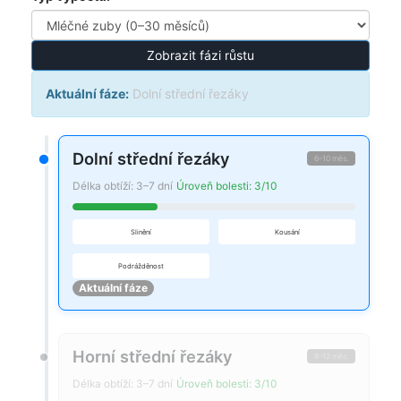
Zobrazit fázi růstu
Aktuální fáze:
Dolní střední řezáky
Dolní střední řezáky
6–10 měs.
Délka obtíží: 3–7 dní
Úroveň bolesti: 3/10
Slinění
Kousání
Podrážděnost
Aktuální fáze
Horní střední řezáky
8–12 měs.
Délka obtíží: 3–7 dní
Úroveň bolesti: 3/10