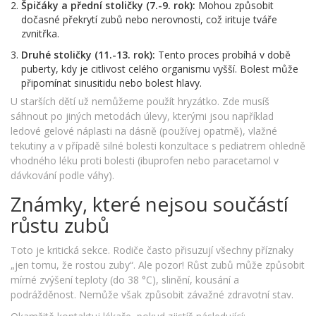
Špičáky a přední stoličky (7.-9. rok):
Mohou způsobit
dočasné překrytí zubů nebo nerovnosti, což irituje tváře
zvnitřka.
Druhé stoličky (11.-13. rok):
Tento proces probíhá v době
puberty, kdy je citlivost celého organismu vyšší. Bolest může
připomínat sinusitidu nebo bolest hlavy.
U starších dětí už nemůžeme použít hryzátko. Zde musíš
sáhnout po jiných metodách úlevy, kterými jsou například
ledové gelové náplasti na dásně (používej opatrně), vlažné
tekutiny a v případě silné bolesti konzultace s pediatrem ohledně
vhodného léku proti bolesti (ibuprofen nebo paracetamol v
dávkování podle váhy).
Známky, které nejsou součástí
růstu zubů
Toto je kritická sekce. Rodiče často přisuzují všechny příznaky
„jen tomu, že rostou zuby“. Ale pozor! Růst zubů může způsobit
mírné zvýšení teploty (do 38 °C), slinění, kousání a
podrážděnost. Nemůže však způsobit závažné zdravotní stav.