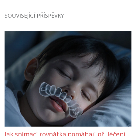
SOUVISEJÍCÍ PŘÍSPĚVKY
Jak snímací rovnátka pomáhají při léčení