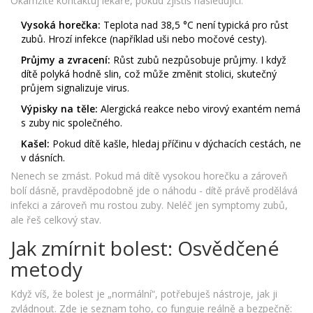
Okamžitě kontaktuj lékaře, pokud zjistíš následující:
Vysoká horečka:
Teplota nad 38,5 °C není typická pro růst
zubů. Hrozí infekce (například uši nebo močové cesty).
Průjmy a zvracení:
Růst zubů nezpůsobuje průjmy. I když
dítě polyká hodně slin, což může změnit stolici, skutečný
průjem signalizuje virus.
Výpisky na těle:
Alergická reakce nebo virový exantém nemá
s zuby nic společného.
Kašel:
Pokud dítě kašle, hledaj příčinu v dýchacích cestách, ne
v dásních.
Nenech se zmást. Pokud má dítě vysokou horečku a zároveň
bolí dásně, pravděpodobně jde o náhodu - dítě právě prodělává
infekci a zároveň mu rostou zuby. Neléč jen symptomy zubů,
ale řeš celkový stav.
Jak zmírnit bolest: Osvědčené
metody
Když víš, že bolest je „normální“, potřebuješ nástroje, jak ji
zvládnout. Zde je seznam toho, co funguje reálně a bezpečně: