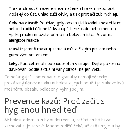
Tlak a chlad:
Chlazené (nezmražené!) hrazení nebo prst
vložенý do úst. Chlad zúží cévky a tlak protlačí zub rychleji.
Gely na dásně:
Používej gely obsahující lokální anestetikum
nebo chladiící účinné látky (např. benzokain nebo mentol).
Aplikuj malé množství přímo na bolavé místo. Pozor na
alergické reakce.
Masáž:
Jemně masíruj zarudlá místa čistým prstem nebo
gumovým prstenkem.
Léky:
Paracetamol nebo ibuprofen v sirupu. Dejte pozor na
dávkování podle aktuální váhy dítěte, ne jen věku.
Co nefunguje? Homeopatické granulky nemají vědecky
prokázaný účinek na akutní bolest a jejich použití je rizikové kvůli
možnému obsahu belladony. Vyhnij se jim.
Prevence kazů: Proč začít s
hygienou hned teď
Až bolest odezní a zuby budou venku, začíná druhá bitva:
zachovat si je zdravé. Mnoho rodičů čeká, až dítě umyje zuby