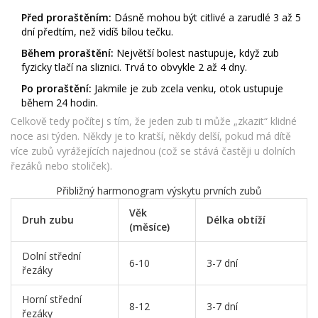
Před proraštěním:
Dásně mohou být citlivé a zarudlé 3 až 5
dní předtím, než vidíš bílou tečku.
Během proraštění:
Největší bolest nastupuje, když zub
fyzicky tlačí na sliznici. Trvá to obvykle 2 až 4 dny.
Po proraštění:
Jakmile je zub zcela venku, otok ustupuje
během 24 hodin.
Celkově tedy počítej s tím, že jeden zub ti může „zkazit“ klidné
noce asi týden. Někdy je to kratší, někdy delší, pokud má dítě
více zubů vyrážejících najednou (což se stává častěji u dolních
řezáků nebo stoliček).
Přibližný harmonogram výskytu prvních zubů
Věk
Druh zubu
Délka obtíží
(měsíce)
Dolní střední
6-10
3-7 dní
řezáky
Horní střední
8-12
3-7 dní
řezáky