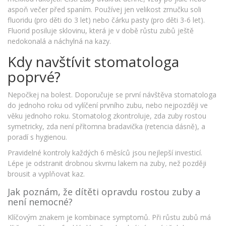
aspoň večer před spaním. Používej jen velikost zrnučku soli
fluoridu (pro děti do 3 let) nebo čárku pasty (pro děti 3-6 let).
Fluorid posiluje sklovinu, která je v době růstu zubů ještě
nedokonalá a náchylná na kazy.
Kdy navštívit stomatologa
poprvé?
Nepočkej na bolest. Doporučuje se první návštěva stomatologa
do jednoho roku od vylíčení prvního zubu, nebo nejpozději ve
věku jednoho roku. Stomatolog zkontroluje, zda zuby rostou
symetricky, zda není přítomna bradavička (retencia dásně), a
poradí s hygienou.
Pravidelné kontroly každých 6 měsíců jsou nejlepší investicí.
Lépe je odstranit drobnou skvrnu lakem na zuby, než později
brousit a vyplňovat kaz.
Jak poznám, že dítěti opravdu rostou zuby a
není nemocné?
Klíčovým znakem je kombinace symptomů. Při růstu zubů má