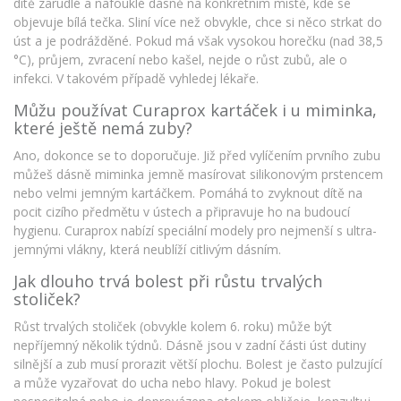
dítě zarudlé a nafouklé dásně na konkrétním místě, kde se
objevuje bílá tečka. Sliní více než obvykle, chce si něco strkat do
úst a je podrážděné. Pokud má však vysokou horečku (nad 38,5
°C), průjem, zvracení nebo kašel, nejde o růst zubů, ale o
infekci. V takovém případě vyhledej lékaře.
Můžu používat Curaprox kartáček i u miminka,
které ještě nemá zuby?
Ano, dokonce se to doporučuje. Již před vylíčením prvního zubu
můžeš dásně miminka jemně masírovat silikonovým prstencem
nebo velmi jemným kartáčkem. Pomáhá to zvyknout dítě na
pocit cizího předmětu v ústech a připravuje ho na budoucí
hygienu. Curaprox nabízí speciální modely pro nejmenší s ultra-
jemnými vlákny, která neublíží citlivým dásním.
Jak dlouho trvá bolest při růstu trvalých
stoliček?
Růst trvalých stoliček (obvykle kolem 6. roku) může být
nepříjemný několik týdnů. Dásně jsou v zadní části úst dutiny
silnější a zub musí prorazit větší plochu. Bolest je často pulzující
a může vyzařovat do ucha nebo hlavy. Pokud je bolest