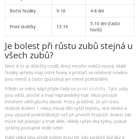
Boční řezáky
9-16
4-8 dní
5-10 dní (často
První stoličky
13-19
horší)
Je bolest při růstu zubů stejná u
všech zubů?
Není. A to je důležitý rozdíl, který mnoho rodičů nezná. Malé
řezáky vpředu mají ostré hrany a protlačí se relativně snadno.
Jsou menší a často způsobují jen mírné podráždění.
Příběh se mění, když přijde řada na
první stoličky
. Tyto zuby
jsou větší, ploché a mají nepravidelný tvar. Musí prorazit
mnohem větší plochu dásně. Proto je běžné, že při růstu
stoliček (kolem 1. roku) mívají děti vyšší teplotu, více slinění a
jsou výrazně podrážděnější než při prvních řezácích. Bolest zde
může být pulzující a trvat déle, někdy i přes dva týdny, pokud
vyrážejí postupně vedle sebe.
Další velká vlna přijde kolem dvou let, kdy vyrážejí špičáky a