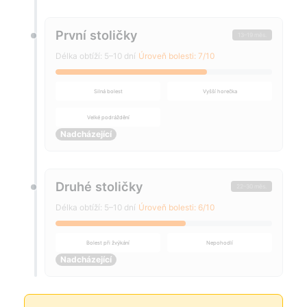
První stoličky
13–19 měs.
Délka obtíží: 5–10 dní
Úroveň bolesti: 7/10
Silná bolest
Vyšší horečka
Velké podráždění
Nadcházející
Druhé stoličky
22–30 měs.
Délka obtíží: 5–10 dní
Úroveň bolesti: 6/10
Bolest při žvýkání
Nepohodlí
Nadcházející