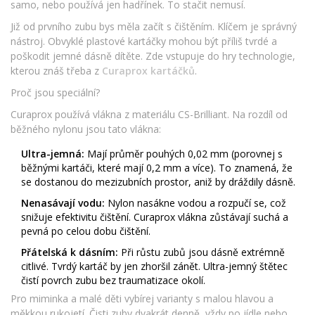
samo, nebo používá jen hadřínek. To stačit nemusí.
Již od prvního zubu bys měla začít s čištěním. Klíčem je správný
nástroj. Obvyklé plastové kartáčky mohou být příliš tvrdé a
poškodit jemné dásně dítěte. Zde vstupuje do hry technologie,
kterou znáš třeba z
Curaprox kartáčků
.
Proč jsou speciální?
Curaprox používá vlákna z materiálu CS-Brilliant. Na rozdíl od
běžného nylonu jsou tato vlákna:
Ultra-jemná:
Mají průměr pouhých 0,02 mm (porovnej s
běžnými kartáči, které mají 0,2 mm a více). To znamená, že
se dostanou do mezizubních prostor, aniž by dráždily dásně.
Nenasávají vodu:
Nylon nasákne vodou a rozpučí se, což
snižuje efektivitu čištění. Curaprox vlákna zůstávají suchá a
pevná po celou dobu čištění.
Přátelská k dásním:
Při růstu zubů jsou dásně extrémně
citlivé. Tvrdý kartáč by jen zhoršil zánět. Ultra-jemný štětec
čistí povrch zubu bez traumatizace okolí.
Pro miminka a malé děti vybírej varianty s malou hlavou a
měkkou rukojetí. Čisti zuby dvakrát denně, vždy po jídle nebo