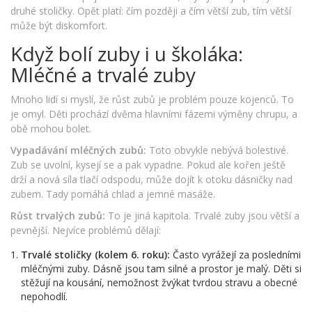
druhé stoličky. Opět platí: čím později a čím větší zub, tím větší
může být diskomfort.
Když bolí zuby i u školáka:
Mléčné a trvalé zuby
Mnoho lidí si myslí, že růst zubů je problém pouze kojenců. To
je omyl. Děti prochází dvěma hlavními fázemi výměny chrupu, a
obě mohou bolet.
Vypadávání mléčných zubů:
Toto obvykle nebývá bolestivé.
Zub se uvolní, kysejí se a pak vypadne. Pokud ale kořen ještě
drží a nová síla tlačí odspodu, může dojít k otoku dásničky nad
zubem. Tady pomáhá chlad a jemné masáže.
Růst trvalých zubů:
To je jiná kapitola. Trvalé zuby jsou větší a
pevnější. Nejvíce problémů dělají:
Trvalé stoličky (kolem 6. roku):
Často vyrážejí za posledními
mléčnými zuby. Dásně jsou tam silné a prostor je malý. Děti si
stěžují na kousání, nemožnost žvýkat tvrdou stravu a obecné
nepohodlí.