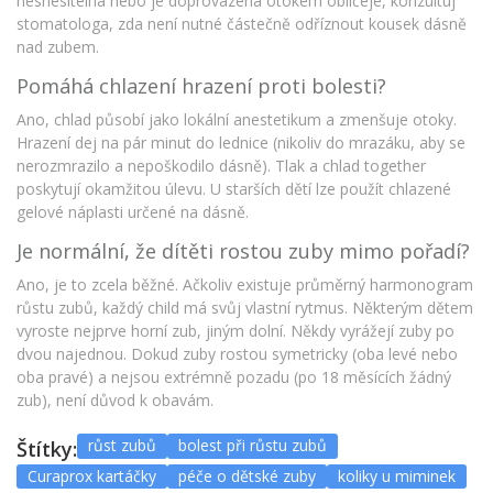
nesnesitelná nebo je doprovázena otokem obličeje, konzultuj
stomatologa, zda není nutné částečně odříznout kousek dásně
nad zubem.
Pomáhá chlazení hrazení proti bolesti?
Ano, chlad působí jako lokální anestetikum a zmenšuje otoky.
Hrazení dej na pár minut do lednice (nikoliv do mrazáku, aby se
nerozmrazilo a nepoškodilo dásně). Tlak a chlad together
poskytují okamžitou úlevu. U starších dětí lze použít chlazené
gelové náplasti určené na dásně.
Je normální, že dítěti rostou zuby mimo pořadí?
Ano, je to zcela běžné. Ačkoliv existuje průměrný harmonogram
růstu zubů, každý child má svůj vlastní rytmus. Některým dětem
vyroste nejprve horní zub, jiným dolní. Někdy vyrážejí zuby po
dvou najednou. Dokud zuby rostou symetricky (oba levé nebo
oba pravé) a nejsou extrémně pozadu (po 18 měsících žádný
zub), není důvod k obavám.
růst zubů
bolest při růstu zubů
Štítky:
Curaprox kartáčky
péče o dětské zuby
koliky u miminek