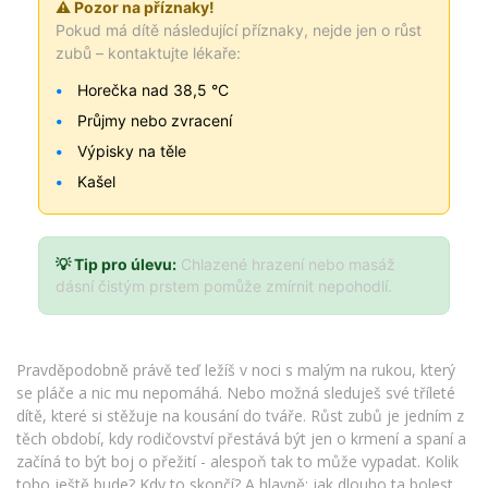
⚠️ Pozor na příznaky!
Pokud má dítě následující příznaky, nejde jen o růst
zubů – kontaktujte lékaře:
Horečka nad 38,5 °C
Průjmy nebo zvracení
Výpisky na těle
Kašel
💡 Tip pro úlevu:
Chlazené hrazení nebo masáž
dásní čistým prstem pomůže zmírnit nepohodlí.
Pravděpodobně právě teď ležíš v noci s malým na rukou, který
se pláče a nic mu nepomáhá. Nebo možná sleduješ své tříleté
dítě, které si stěžuje na kousání do tváře. Růst zubů je jedním z
těch období, kdy rodičovství přestává být jen o krmení a spaní a
začíná to být boj o přežití - alespoň tak to může vypadat. Kolik
toho ještě bude? Kdy to skončí? A hlavně: jak dlouho ta bolest