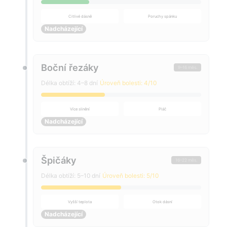
Citlivé dásně
Poruchy spánku
Nadcházející
Boční řezáky
9–16 měs.
Délka obtíží: 4–8 dní
Úroveň bolesti: 4/10
Více slinění
Pláč
Nadcházející
Špičáky
16–22 měs.
Délka obtíží: 5–10 dní
Úroveň bolesti: 5/10
Vyšší teplota
Otok dásní
Nadcházející